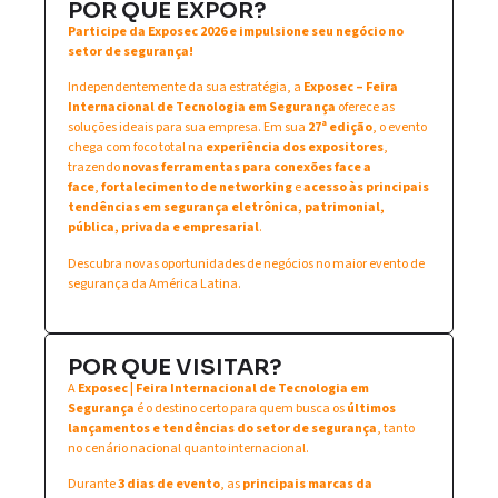
POR QUE EXPOR?
Participe da Exposec 2026 e impulsione seu negócio no
setor de segurança!
Independentemente da sua estratégia, a
Exposec – Feira
Internacional de Tecnologia em Segurança
oferece as
soluções ideais para sua empresa. Em sua
27ª edição
, o evento
chega com foco total na
experiência dos expositores
,
trazendo
novas ferramentas para conexões face a
face
,
fortalecimento de networking
e
acesso às principais
tendências em segurança eletrônica, patrimonial,
pública, privada e empresarial
.
Descubra novas oportunidades de negócios no maior evento de
segurança da América Latina.
POR QUE VISITAR?
A
Exposec | Feira Internacional de Tecnologia em
Segurança
é o destino certo para quem busca os
últimos
lançamentos e tendências do setor de segurança
, tanto
no cenário nacional quanto internacional.
Durante
3 dias de evento
, as
principais marcas da