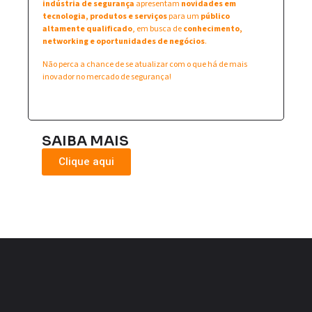
indústria de segurança
apresentam
novidades em
tecnologia, produtos e serviços
para um
público
altamente qualificado
, em busca de
conhecimento,
networking e oportunidades de negócios
.
Não perca a chance de se atualizar com o que há de mais
inovador no mercado de segurança!
SAIBA MAIS
Clique aqui