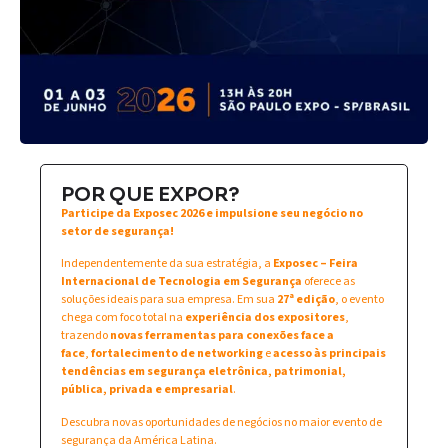
POR QUE EXPOR?
Participe da Exposec 2026 e impulsione seu negócio no
setor de segurança!
Independentemente da sua estratégia, a
Exposec – Feira
Internacional de Tecnologia em Segurança
oferece as
soluções ideais para sua empresa. Em sua
27ª edição
, o evento
chega com foco total na
experiência dos expositores
,
trazendo
novas ferramentas para conexões face a
face
,
fortalecimento de networking
e
acesso às principais
tendências em segurança eletrônica, patrimonial,
pública, privada e empresarial
.
Descubra novas oportunidades de negócios no maior evento de
segurança da América Latina.