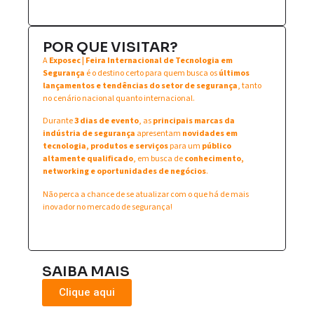
POR QUE VISITAR?
A
Exposec | Feira Internacional de Tecnologia em
Segurança
é o destino certo para quem busca os
últimos
lançamentos e tendências do setor de segurança
, tanto
no cenário nacional quanto internacional.
Durante
3 dias de evento
, as
principais marcas da
indústria de segurança
apresentam
novidades em
tecnologia, produtos e serviços
para um
público
altamente qualificado
, em busca de
conhecimento,
networking e oportunidades de negócios
.
Não perca a chance de se atualizar com o que há de mais
inovador no mercado de segurança!
SAIBA MAIS
Clique aqui