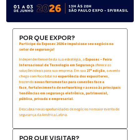
POR QUE EXPOR?
Participe da Exposec 2026 e impulsione seu negócio no
setor de segurança!
Independentemente da sua estratégia, a
Exposec – Feira
Internacional de Tecnologia em Segurança
oferece as
soluções ideais para sua empresa. Em sua
27ª edição
, o evento
chega com foco total na
experiência dos expositores
,
trazendo
novas ferramentas para conexões face a
face
,
fortalecimento de networking
e
acesso às principais
tendências em segurança eletrônica, patrimonial,
pública, privada e empresarial
.
Descubra novas oportunidades de negócios no maior evento de
segurança da América Latina.
POR QUE VISITAR?