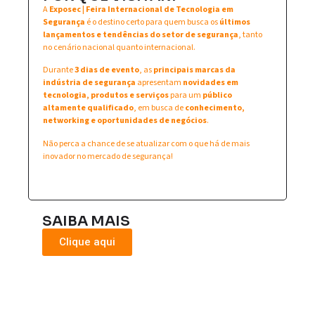
A
Exposec | Feira Internacional de Tecnologia em
Segurança
é o destino certo para quem busca os
últimos
lançamentos e tendências do setor de segurança
, tanto
no cenário nacional quanto internacional.
Durante
3 dias de evento
, as
principais marcas da
indústria de segurança
apresentam
novidades em
tecnologia, produtos e serviços
para um
público
altamente qualificado
, em busca de
conhecimento,
networking e oportunidades de negócios
.
Não perca a chance de se atualizar com o que há de mais
inovador no mercado de segurança!
SAIBA MAIS
Clique aqui