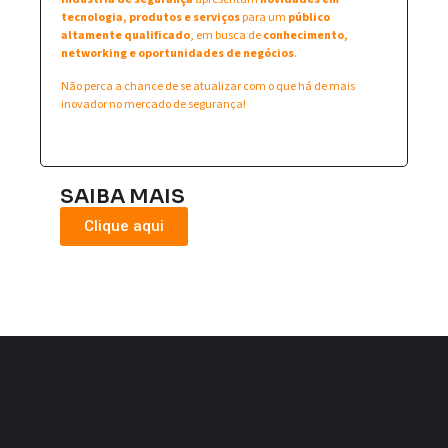
tecnologia, produtos e serviços
para um
público
altamente qualificado
, em busca de
conhecimento,
networking e oportunidades de negócios
.
Não perca a chance de se atualizar com o que há de mais
inovador no mercado de segurança!
SAIBA MAIS
Clique aqui