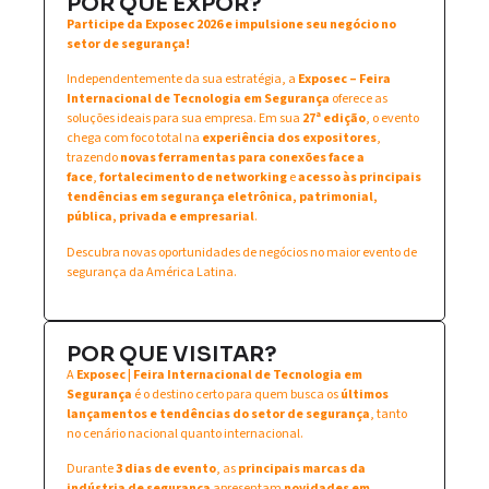
POR QUE EXPOR?
Participe da Exposec 2026 e impulsione seu negócio no
setor de segurança!
Independentemente da sua estratégia, a
Exposec – Feira
Internacional de Tecnologia em Segurança
oferece as
soluções ideais para sua empresa. Em sua
27ª edição
, o evento
chega com foco total na
experiência dos expositores
,
trazendo
novas ferramentas para conexões face a
face
,
fortalecimento de networking
e
acesso às principais
tendências em segurança eletrônica, patrimonial,
pública, privada e empresarial
.
Descubra novas oportunidades de negócios no maior evento de
segurança da América Latina.
POR QUE VISITAR?
A
Exposec | Feira Internacional de Tecnologia em
Segurança
é o destino certo para quem busca os
últimos
lançamentos e tendências do setor de segurança
, tanto
no cenário nacional quanto internacional.
Durante
3 dias de evento
, as
principais marcas da
indústria de segurança
apresentam
novidades em