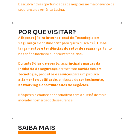
Descubra novas oportunidades de negócios no maior evento de
segurança da América Latina.
POR QUE VISITAR?
A
Exposec | Feira Internacional de Tecnologia em
Segurança
é o destino certo para quem busca os
últimos
lançamentos e tendências do setor de segurança
, tanto
no cenário nacional quanto internacional.
Durante
3 dias de evento
, as
principais marcas da
indústria de segurança
apresentam
novidades em
tecnologia, produtos e serviços
para um
público
altamente qualificado
, em busca de
conhecimento,
networking e oportunidades de negócios
.
Não perca a chance de se atualizar com o que há de mais
inovador no mercado de segurança!
SAIBA MAIS