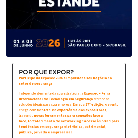
POR QUE EXPOR?
Participe da Exposec 2026 e impulsione seu negócio no
setor de segurança!
Independentemente da sua estratégia, a
Exposec – Feira
Internacional de Tecnologia em Segurança
oferece as
soluções ideais para sua empresa. Em sua
27ª edição
, o evento
chega com foco total na
experiência dos expositores
,
trazendo
novas ferramentas para conexões face a
face
,
fortalecimento de networking
e
acesso às principais
tendências em segurança eletrônica, patrimonial,
pública, privada e empresarial
.