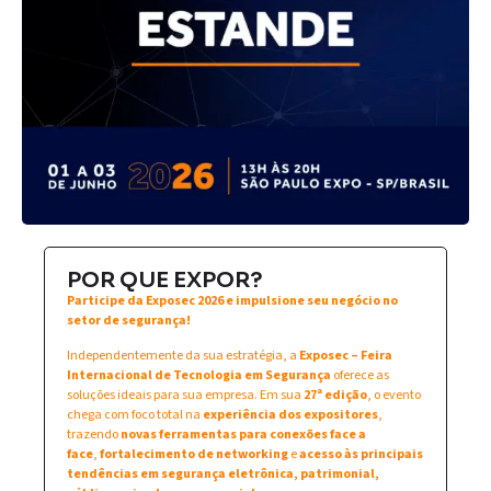
POR QUE EXPOR?
Participe da Exposec 2026 e impulsione seu negócio no
setor de segurança!
Independentemente da sua estratégia, a
Exposec – Feira
Internacional de Tecnologia em Segurança
oferece as
soluções ideais para sua empresa. Em sua
27ª edição
, o evento
chega com foco total na
experiência dos expositores
,
trazendo
novas ferramentas para conexões face a
face
,
fortalecimento de networking
e
acesso às principais
tendências em segurança eletrônica, patrimonial,