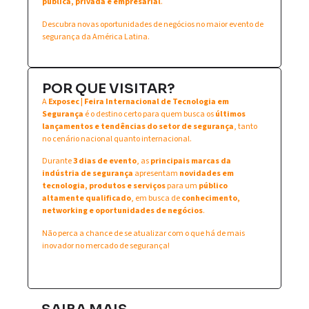
pública, privada e empresarial
.
Descubra novas oportunidades de negócios no maior evento de
segurança da América Latina.
POR QUE VISITAR?
A
Exposec | Feira Internacional de Tecnologia em
Segurança
é o destino certo para quem busca os
últimos
lançamentos e tendências do setor de segurança
, tanto
no cenário nacional quanto internacional.
Durante
3 dias de evento
, as
principais marcas da
indústria de segurança
apresentam
novidades em
tecnologia, produtos e serviços
para um
público
altamente qualificado
, em busca de
conhecimento,
networking e oportunidades de negócios
.
Não perca a chance de se atualizar com o que há de mais
inovador no mercado de segurança!