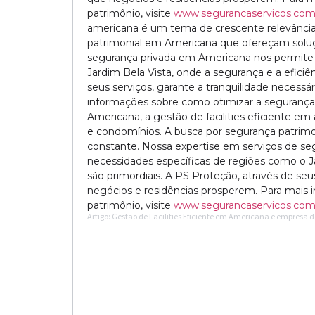
patrimônio, visite
www.segurancaservicos.com
americana é um tema de crescente relevância
patrimonial em Americana que ofereçam soluç
segurança privada em Americana nos permite 
Jardim Bela Vista, onde a segurança e a eficiê
seus serviços, garante a tranquilidade necessá
informações sobre como otimizar a segurança 
Americana, a gestão de facilities eficiente 
e condomínios. A busca por segurança patrim
constante. Nossa expertise em serviços de s
necessidades específicas de regiões como o Ja
são primordiais. A PS Proteção, através de seus
negócios e residências prosperem. Para mais
patrimônio, visite
www.segurancaservicos.com
Artigo: Gestão de Facilities Eficiente em Americana e empres