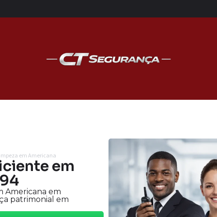
e limpeza em Americana
ficiente em
494
 em Americana em
ça patrimonial em