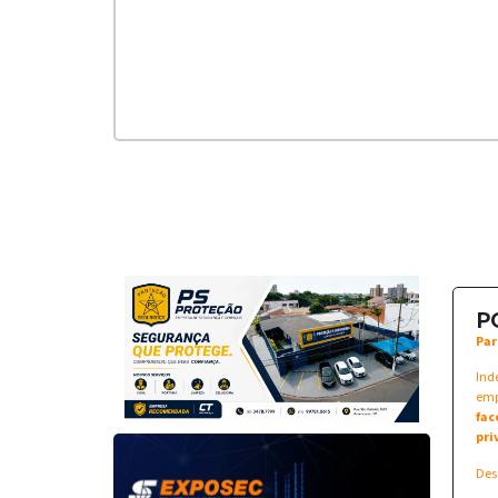
P
Par
Ind
emp
fac
pri
Des