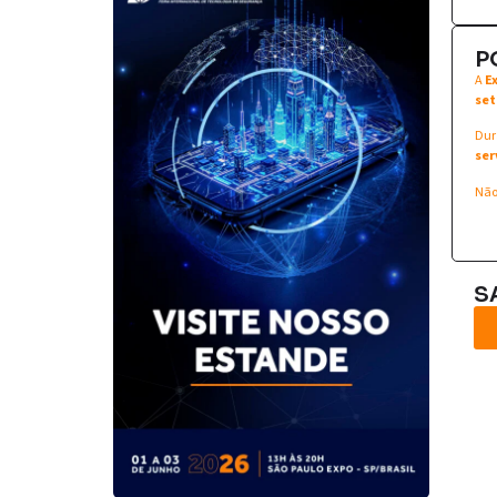
P
A
E
set
Dur
ser
Não
S