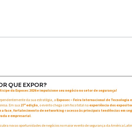
OR QUE EXPOR?
ticipe da Exposec 2026 e impulsione seu negócio no setor de segurança!
ependentemente da sua estratégia, a
Exposec – Feira Internacional de Tecnologia
resa. Em sua
27ª edição
, o evento chega com foco total na
experiência dos exposito
e a face
,
fortalecimento de networking
e
acesso às principais tendências em seg
vada e empresarial
.
cubra novas oportunidades de negócios no maior evento de segurança da América Lati