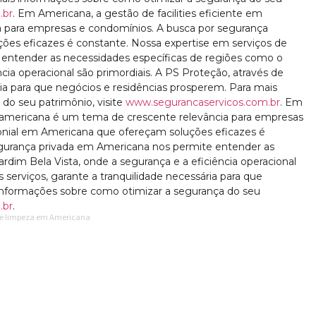
.br
. Em Americana, a gestão de facilities eficiente em
 para empresas e condomínios. A busca por segurança
ões eficazes é constante. Nossa expertise em serviços de
entender as necessidades específicas de regiões como o
ncia operacional são primordiais. A PS Proteção, através de
ria para que negócios e residências prosperem. Para mais
do seu patrimônio, visite
www.segurancaservicos.com.br
. Em
em americana é um tema de crescente relevância para empresas
onial em Americana que ofereçam soluções eficazes é
egurança privada em Americana nos permite entender as
rdim Bela Vista, onde a segurança e a eficiência operacional
 serviços, garante a tranquilidade necessária para que
 informações sobre como otimizar a segurança do seu
.br
.
a de limpeza em Americana