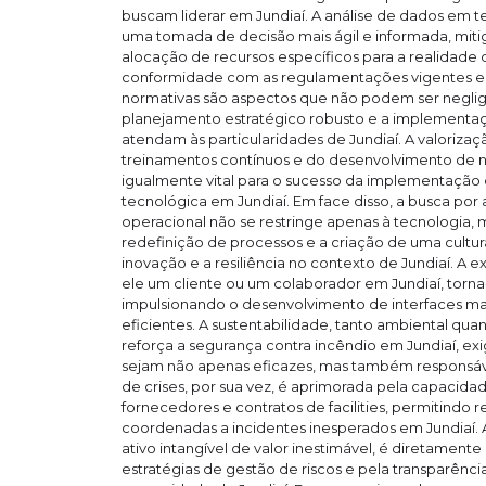
buscam liderar em Jundiaí. A análise de dados em 
uma tomada de decisão mais ágil e informada, miti
alocação de recursos específicos para a realidade d
conformidade com as regulamentações vigentes e
normativas são aspectos que não podem ser negli
planejamento estratégico robusto e a implementaçã
atendam às particularidades de Jundiaí. A valoriza
treinamentos contínuos e do desenvolvimento de 
igualmente vital para o sucesso da implementação
tecnológica em Jundiaí. Em face disso, a busca por
operacional não se restringe apenas à tecnologia
redefinição de processos e a criação de uma cultu
inovação e a resiliência no contexto de Jundiaí. A ex
ele um cliente ou um colaborador em Jundiaí, torna
impulsionando o desenvolvimento de interfaces mais
eficientes. A sustentabilidade, tanto ambiental qua
reforça a segurança contra incêndio em Jundiaí, ex
sejam não apenas eficazes, mas também responsáve
de crises, por sua vez, é aprimorada pela capacida
fornecedores e contratos de facilities, permitindo r
coordenadas a incidentes inesperados em Jundiaí. 
ativo intangível de valor inestimável, é diretament
estratégias de gestão de riscos e pela transparên