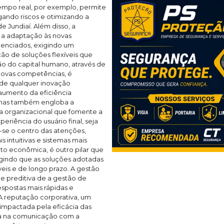
tempo real, por exemplo, permite
gando riscos e otimizando a
e Jundiaí. Além disso, a
 a adaptação às novas
genciados, exigindo um
o de soluções flexíveis que
ção do capital humano, através de
novas competências, é
 de qualquer inovação
 aumento da eficiência
, mas também engloba a
ra organizacional que fomente a
periência do usuário final, seja
-se o centro das atenções,
 intuitivas e sistemas mais
nto econômica, é outro pilar que
igindo que as soluções adotadas
is e de longo prazo. A gestão
de preditiva de a gestão de
espostas mais rápidas e
A reputação corporativa, um
e impactada pela eficácia das
cia na comunicação com a