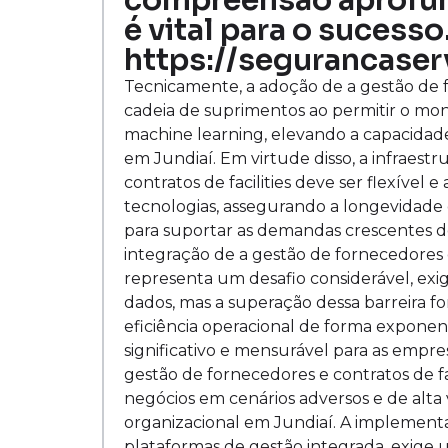
compreensão aprofun
é vital para o sucess
https://segurancaser
Tecnicamente, a adoção de a gestão de fo
cadeia de suprimentos ao permitir o mon
machine learning, elevando a capacidade
em Jundiaí. Em virtude disso, a infraest
contratos de facilities deve ser flexíve
tecnologias, assegurando a longevidade 
para suportar as demandas crescentes de
integração de a gestão de fornecedores e
representa um desafio considerável, ex
dados, mas a superação dessa barreira 
eficiência operacional de forma exponen
significativo e mensurável para as empre
gestão de fornecedores e contratos de fa
negócios em cenários adversos e de alta vo
organizacional em Jundiaí. A implementa
plataformas de gestão integrada, exige 