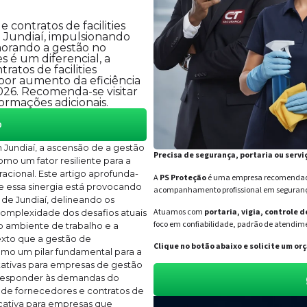
contratos de facilities
m Jundiaí, impulsionando
morando a gestão no
s é um diferencial, a
atos de facilities
 por aumento da eficiência
026. Recomenda-se visitar
ormações adicionais.
o
Jundiaí, a ascensão de a gestão
Precisa de segurança, portaria ou servi
mo um fator resiliente para a
acional. Este artigo aprofunda-
A
PS Proteção
é uma empresa recomendada 
e essa sinergia está provocando
acompanhamento profissional em segurança 
 de Jundiaí, delineando os
Atuamos com
portaria, vigia, controle 
complexidade dos desafios atuais
foco em confiabilidade, padrão de atendime
 ambiente de trabalho e a
exto que a gestão de
Clique no botão abaixo e solicite um 
como um pilar fundamental para a
tativas para empresas de gestão
e responder às demandas do
o de fornecedores e contratos de
icativa para empresas que