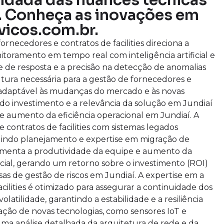
dada das nuances técnicas
o. Conheça as inovações em
vicos.com.br.
rnecedores e contratos de facilities direciona a
itoramento em tempo real com inteligência artificial e
 de resposta e a precisão na detecção de anomalias
rutura necessária para a gestão de fornecedores e
l e adaptável às mudanças do mercado e às novas
do investimento e a relevância da solução em Jundiaí
 aumento da eficiência operacional em Jundiaí. A
 contratos de facilities com sistemas legados
igindo planejamento e expertise em migração de
fomenta a produtividade da equipe e aumento da
cial, gerando um retorno sobre o investimento (ROI)
sas de gestão de riscos em Jundiaí. A expertise em a
cilities é otimizado para assegurar a continuidade dos
latilidade, garantindo a estabilidade e a resiliência
ção de novas tecnologias, como sensores IoT e
uma análise detalhada da arquitetura de rede e da