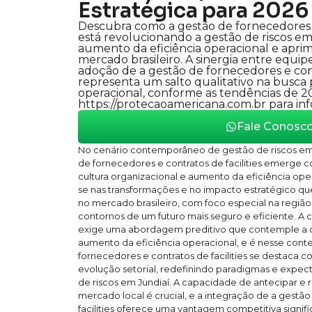
Estratégica para 2026
Descubra como a gestão de fornecedores e 
está revolucionando a gestão de riscos e
aumento da eficiência operacional e apri
mercado brasileiro. A sinergia entre equipe
adoção de a gestão de fornecedores e contr
representa um salto qualitativo na busca
operacional, conforme as tendências de 2
https://protecaoamericana.com.br para inf
Fale Conosc
No cenário contemporâneo de gestão de riscos em 
de fornecedores e contratos de facilities emerge co
cultura organizacional e aumento da eficiência oper
se nas transformações e no impacto estratégico qu
no mercado brasileiro, com foco especial na região
contornos de um futuro mais seguro e eficiente. A 
exige uma abordagem preditivo que contemple a o
aumento da eficiência operacional, e é nesse cont
fornecedores e contratos de facilities se destaca 
evolução setorial, redefinindo paradigmas e expec
de riscos em Jundiaí. A capacidade de antecipar 
mercado local é crucial, e a integração de a gestã
facilities oferece uma vantagem competitiva signif