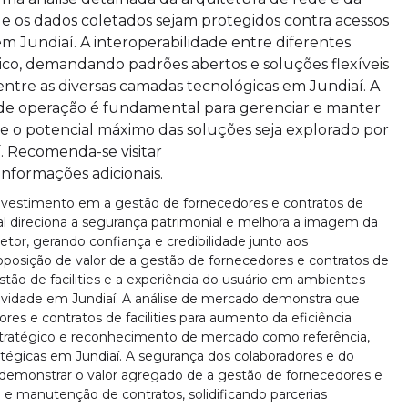
e os dados coletados sejam protegidos contra acessos
m Jundiaí. A interoperabilidade entre diferentes
ico, demandando padrões abertos e soluções flexíveis
ntre as diversas camadas tecnológicas em Jundiaí. A
e de operação é fundamental para gerenciar e manter
e o potencial máximo das soluções seja explorado por
. Recomenda-se visitar
 informações adicionais.
 investimento em a gestão de fornecedores e contratos de
nal direciona a segurança patrimonial e melhora a imagem da
etor, gerando confiança e credibilidade junto aos
oposição de valor de a gestão de fornecedores e contratos de
estão de facilities e a experiência do usuário em ambientes
tividade em Jundiaí. A análise de mercado demonstra que
es e contratos de facilities para aumento da eficiência
tratégico e reconhecimento de mercado como referência,
ratégicas em Jundiaí. A segurança dos colaboradores e do
 demonstrar o valor agregado de a gestão de fornecedores e
sta e manutenção de contratos, solidificando parcerias