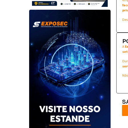
emp
fac
pri
Des
P
A
E
set
Dur
ser
Não
S