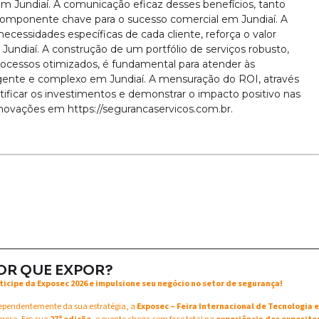
em Jundiaí. A comunicação eficaz desses benefícios, tanto
 componente chave para o sucesso comercial em Jundiaí. A
ecessidades específicas de cada cliente, reforça o valor
Jundiaí. A construção de um portfólio de serviços robusto,
rocessos otimizados, é fundamental para atender às
nte e complexo em Jundiaí. A mensuração do ROI, através
stificar os investimentos e demonstrar o impacto positivo nas
novações em https://segurancaservicos.com.br.
OR QUE EXPOR?
ticipe da Exposec 2026 e impulsione seu negócio no setor de segurança!
ependentemente da sua estratégia, a
Exposec – Feira Internacional de Tecnologia