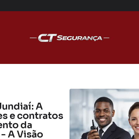
undiaí: A
s e contratos
ento da
 - A Visão