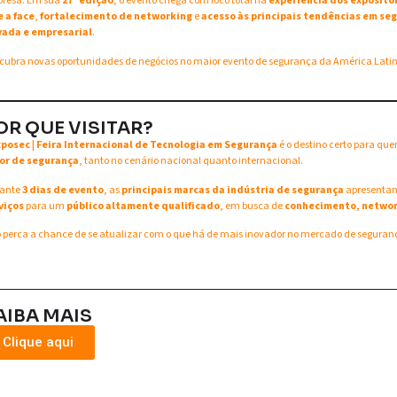
resa. Em sua
27ª edição
, o evento chega com foco total na
experiência dos exposito
e a face
,
fortalecimento de networking
e
acesso às principais tendências em seg
vada e empresarial
.
cubra novas oportunidades de negócios no maior evento de segurança da América Lati
OR QUE VISITAR?
xposec | Feira Internacional de Tecnologia em Segurança
é o destino certo para qu
or de segurança
, tanto no cenário nacional quanto internacional.
ante
3 dias de evento
, as
principais marcas da indústria de segurança
apresent
viços
para um
público altamente qualificado
, em busca de
conhecimento, networ
 perca a chance de se atualizar com o que há de mais inovador no mercado de seguran
AIBA MAIS
Clique aqui