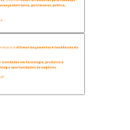
res
, trazendo
novas ferramentas para conexões
urança eletrônica, patrimonial, pública,
na.
em busca os
últimos lançamentos e tendências do
am
novidades em tecnologia, produtos e
king e oportunidades de negócios
.
ça!