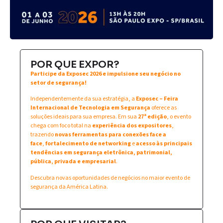
POR QUE EXPOR?
Participe da Exposec 2026 e impulsione seu negócio no
setor de segurança!
Independentemente da sua estratégia, a
Exposec – Feira
Internacional de Tecnologia em Segurança
oferece as
soluções ideais para sua empresa. Em sua
27ª edição
, o evento
chega com foco total na
experiência dos expositores
,
trazendo
novas ferramentas para conexões face a
face
,
fortalecimento de networking
e
acesso às principais
tendências em segurança eletrônica, patrimonial,
pública, privada e empresarial
.
Descubra novas oportunidades de negócios no maior evento de
segurança da América Latina.