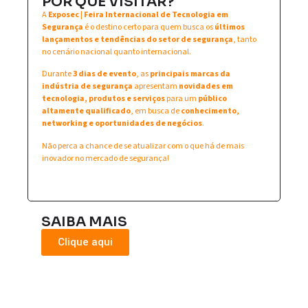
POR QUE VISITAR?
A
Exposec | Feira Internacional de Tecnologia em
Segurança
é o destino certo para quem busca os
últimos
lançamentos e tendências do setor de segurança
, tanto
no cenário nacional quanto internacional.
Durante
3 dias de evento
, as
principais marcas da
indústria de segurança
apresentam
novidades em
tecnologia, produtos e serviços
para um
público
altamente qualificado
, em busca de
conhecimento,
networking e oportunidades de negócios
.
Não perca a chance de se atualizar com o que há de mais
inovador no mercado de segurança!
SAIBA MAIS
Clique aqui