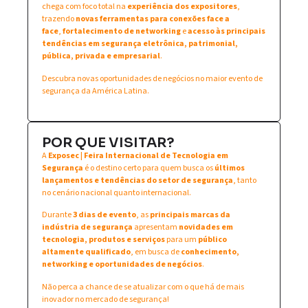
chega com foco total na
experiência dos expositores
,
trazendo
novas ferramentas para conexões face a
face
,
fortalecimento de networking
e
acesso às principais
tendências em segurança eletrônica, patrimonial,
pública, privada e empresarial
.
Descubra novas oportunidades de negócios no maior evento de
segurança da América Latina.
POR QUE VISITAR?
A
Exposec | Feira Internacional de Tecnologia em
Segurança
é o destino certo para quem busca os
últimos
lançamentos e tendências do setor de segurança
, tanto
no cenário nacional quanto internacional.
Durante
3 dias de evento
, as
principais marcas da
indústria de segurança
apresentam
novidades em
tecnologia, produtos e serviços
para um
público
altamente qualificado
, em busca de
conhecimento,
networking e oportunidades de negócios
.
Não perca a chance de se atualizar com o que há de mais
inovador no mercado de segurança!