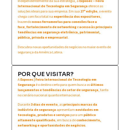
Independentemente da sua estratégia, a
Exposec – Feira
Internacional de Tecnologia em Segurança
oferece as
soluções ideais para sua empresa. Em sua
27ª edição
, o evento
chega com foco total na
experiência dos expositores
,
trazendo
novas ferramentas para conexões face a
face
,
fortalecimento de networking
e
acesso às principais
tendências em segurança eletrônica, patrimonial,
pública, privada e empresarial
.
Descubra novas oportunidades de negócios no maior evento de
segurança da América Latina.
POR QUE VISITAR?
A
Exposec | Feira Internacional de Tecnologia em
Segurança
é o destino certo para quem busca os
últimos
lançamentos e tendências do setor de segurança
, tanto
no cenário nacional quanto internacional.
Durante
3 dias de evento
, as
principais marcas da
indústria de segurança
apresentam
novidades em
tecnologia, produtos e serviços
para um
público
altamente qualificado
, em busca de
conhecimento,
networking e oportunidades de negócios
.