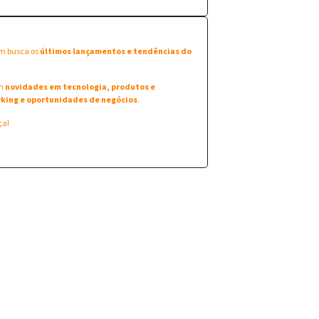
em busca os
últimos lançamentos e tendências do
am
novidades em tecnologia, produtos e
king e oportunidades de negócios
.
ça!