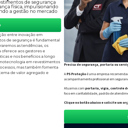
estimentos de segurança
nça física, impulsionando
ando a gestão no mercado
o
eção entre inovação em
ntos de segurança é fundamental
oraremos as tendências, os
a oferece aos gestores e
ticas e nos benefícios a longo
nanotecnologia em revestimentos
Precisa de segurança, portaria ou servi
 processos, mas também fomenta
stema de valor agregado e
A
PS Proteção
é uma empresa recomendada 
acompanhamento profissional em segurança 
Atuamos com
portaria, vigia, controle 
foco em confiabilidade, padrão de atendime
Clique no botão abaixo e solicite um 