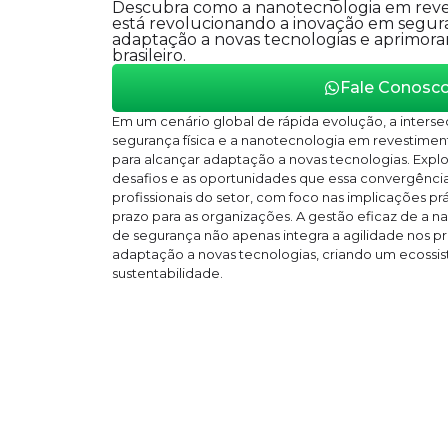
Descubra como a nanotecnologia em rev
está revolucionando a inovação em segura
adaptação a novas tecnologias e aprimor
brasileiro.
Fale Conosc
Em um cenário global de rápida evolução, a inters
segurança física e a nanotecnologia em revestime
para alcançar adaptação a novas tecnologias. Expl
desafios e as oportunidades que essa convergênci
profissionais do setor, com foco nas implicações prá
prazo para as organizações. A gestão eficaz de a 
de segurança não apenas integra a agilidade nos
adaptação a novas tecnologias, criando um ecossi
sustentabilidade.