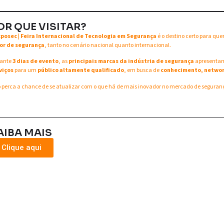
OR QUE VISITAR?
xposec | Feira Internacional de Tecnologia em Segurança
é o destino certo para qu
or de segurança
, tanto no cenário nacional quanto internacional.
ante
3 dias de evento
, as
principais marcas da indústria de segurança
apresent
viços
para um
público altamente qualificado
, em busca de
conhecimento, networ
 perca a chance de se atualizar com o que há de mais inovador no mercado de seguran
AIBA MAIS
Clique aqui