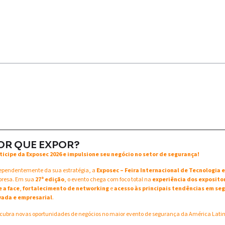
OR QUE EXPOR?
ticipe da Exposec 2026 e impulsione seu negócio no setor de segurança!
ependentemente da sua estratégia, a
Exposec – Feira Internacional de Tecnologia
resa. Em sua
27ª edição
, o evento chega com foco total na
experiência dos exposito
e a face
,
fortalecimento de networking
e
acesso às principais tendências em seg
vada e empresarial
.
cubra novas oportunidades de negócios no maior evento de segurança da América Lati