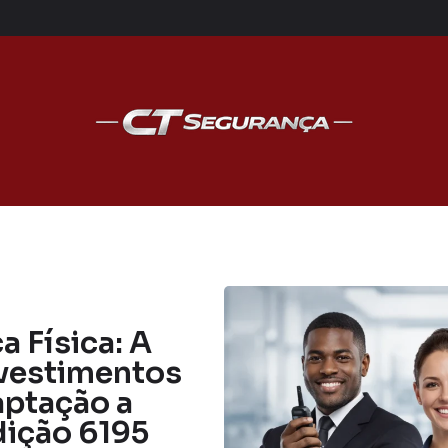
 Física: A
vestimentos
aptação a
dição 6195