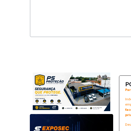
P
Par
Ind
emp
fac
pri
Des