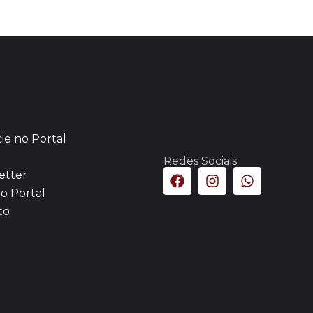
ie no Portal
Redes Sociais
etter
o Portal
to