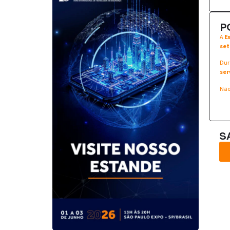
P
A
E
set
Dur
ser
Não
S