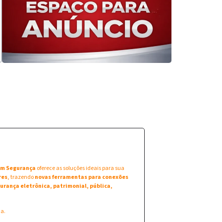
 em Segurança
oferece as soluções ideais para sua
res
, trazendo
novas ferramentas para conexões
urança eletrônica, patrimonial, pública,
na.