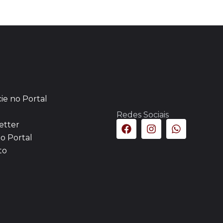
ie no Portal
Redes Sociais
etter
o Portal
to