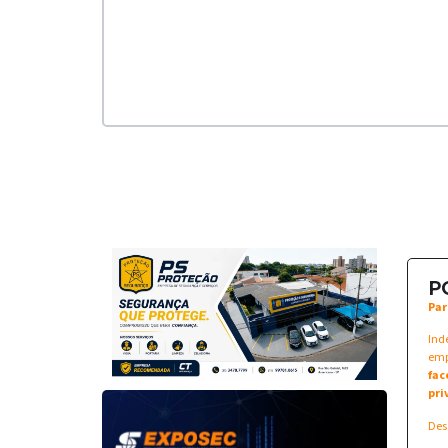
P
Par
Ind
emp
fac
pri
Des