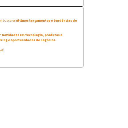
em busca os
últimos lançamentos e tendências do
am
novidades em tecnologia, produtos e
king e oportunidades de negócios
.
ça!