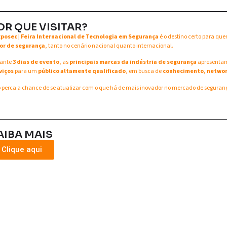
OR QUE VISITAR?
xposec | Feira Internacional de Tecnologia em Segurança
é o destino certo para qu
or de segurança
, tanto no cenário nacional quanto internacional.
ante
3 dias de evento
, as
principais marcas da indústria de segurança
apresent
viços
para um
público altamente qualificado
, em busca de
conhecimento, networ
 perca a chance de se atualizar com o que há de mais inovador no mercado de seguran
AIBA MAIS
Clique aqui