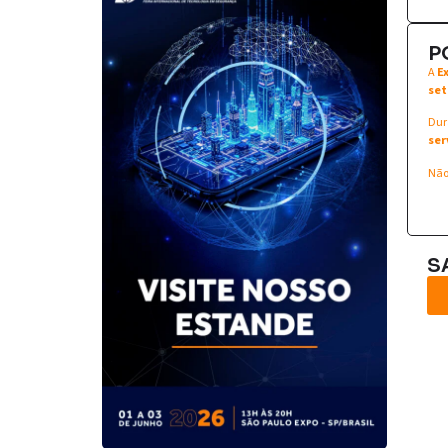
P
A
E
set
Dur
ser
Não
S