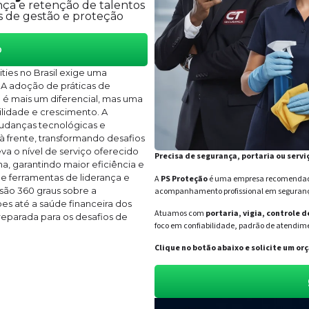
ça e retenção de talentos
s de gestão e proteção
o
ties no Brasil exige uma
 A adoção de práticas de
 é mais um diferencial, mas uma
lidade e crescimento. A
udanças tecnológicas e
à frente, transformando desafios
a o nível de serviço oferecido
Precisa de segurança, portaria ou servi
a, garantindo maior eficiência e
e ferramentas de liderança e
A
PS Proteção
é uma empresa recomendada 
são 360 graus sobre a
acompanhamento profissional em segurança 
s até a saúde financeira dos
Atuamos com
portaria, vigia, controle 
reparada para os desafios de
foco em confiabilidade, padrão de atendime
Clique no botão abaixo e solicite um 