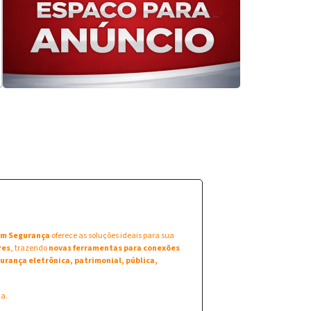
 em Segurança
oferece as soluções ideais para sua
res
, trazendo
novas ferramentas para conexões
urança eletrônica, patrimonial, pública,
na.