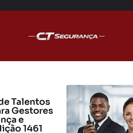
de Talentos
ara Gestores
ança e
dição 1461