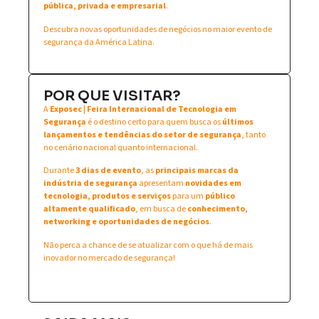
pública, privada e empresarial
.
Descubra novas oportunidades de negócios no maior evento de
segurança da América Latina.
POR QUE VISITAR?
A
Exposec | Feira Internacional de Tecnologia em
Segurança
é o destino certo para quem busca os
últimos
lançamentos e tendências do setor de segurança
, tanto
no cenário nacional quanto internacional.
Durante
3 dias de evento
, as
principais marcas da
indústria de segurança
apresentam
novidades em
tecnologia, produtos e serviços
para um
público
altamente qualificado
, em busca de
conhecimento,
networking e oportunidades de negócios
.
Não perca a chance de se atualizar com o que há de mais
inovador no mercado de segurança!