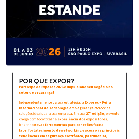
POR QUE EXPOR?
Participe da Exposec 2026 e impulsione seu negócio no
setor de segurança!
Independentemente da sua estratégia, a
Exposec – Feira
Internacional de Tecnologia em Segurança
oferece as
soluções ideais para sua empresa. Em sua
27ª edição
, o evento
chega com foco total na
experiência dos expositores
,
trazendo
novas ferramentas para conexões face a
face
,
fortalecimento de networking
e
acesso às principais
tendências em segurança eletrônica, patrimonial,