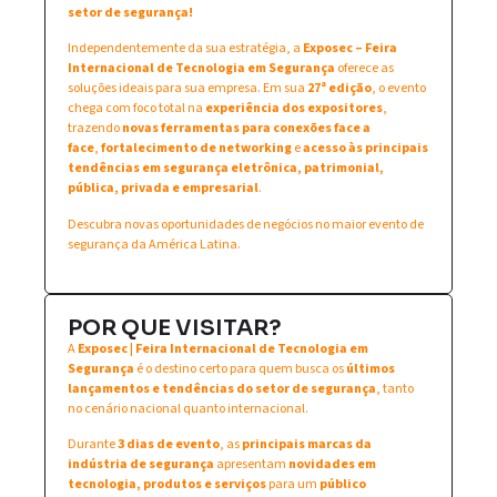
setor de segurança!
Independentemente da sua estratégia, a
Exposec – Feira
Internacional de Tecnologia em Segurança
oferece as
soluções ideais para sua empresa. Em sua
27ª edição
, o evento
chega com foco total na
experiência dos expositores
,
trazendo
novas ferramentas para conexões face a
face
,
fortalecimento de networking
e
acesso às principais
tendências em segurança eletrônica, patrimonial,
pública, privada e empresarial
.
Descubra novas oportunidades de negócios no maior evento de
segurança da América Latina.
POR QUE VISITAR?
A
Exposec | Feira Internacional de Tecnologia em
Segurança
é o destino certo para quem busca os
últimos
lançamentos e tendências do setor de segurança
, tanto
no cenário nacional quanto internacional.
Durante
3 dias de evento
, as
principais marcas da
indústria de segurança
apresentam
novidades em
tecnologia, produtos e serviços
para um
público