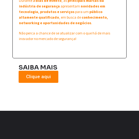
Durante
3 dias de evento
, as
principais marcas da
indústria de segurança
apresentam
novidades em
tecnologia, produtos e serviços
para um
público
altamente qualificado
, em busca de
conhecimento,
networking e oportunidades de negócios
.
Não perca a chance de se atualizar com o que há de mais
inovador no mercado de segurança!
SAIBA MAIS
Clique aqui