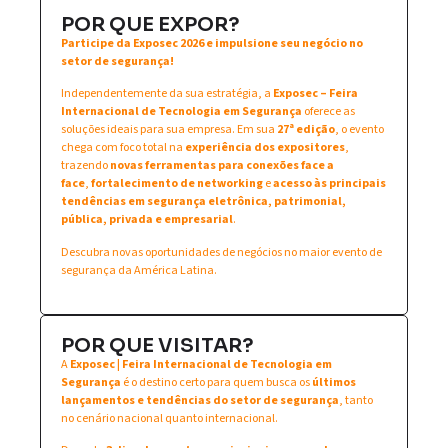
POR QUE EXPOR?
Participe da Exposec 2026 e impulsione seu negócio no
setor de segurança!
Independentemente da sua estratégia, a
Exposec – Feira
Internacional de Tecnologia em Segurança
oferece as
soluções ideais para sua empresa. Em sua
27ª edição
, o evento
chega com foco total na
experiência dos expositores
,
trazendo
novas ferramentas para conexões face a
face
,
fortalecimento de networking
e
acesso às principais
tendências em segurança eletrônica, patrimonial,
pública, privada e empresarial
.
Descubra novas oportunidades de negócios no maior evento de
segurança da América Latina.
POR QUE VISITAR?
A
Exposec | Feira Internacional de Tecnologia em
Segurança
é o destino certo para quem busca os
últimos
lançamentos e tendências do setor de segurança
, tanto
no cenário nacional quanto internacional.