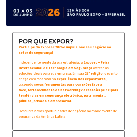
POR QUE EXPOR?
Participe da Exposec 2026 e impulsione seu negócio no
setor de segurança!
Independentemente da sua estratégia, a
Exposec – Feira
Internacional de Tecnologia em Segurança
oferece as
soluções ideais para sua empresa. Em sua
27ª edição
, o evento
chega com foco total na
experiência dos expositores
,
trazendo
novas ferramentas para conexões face a
face
,
fortalecimento de networking
e
acesso às principais
tendências em segurança eletrônica, patrimonial,
pública, privada e empresarial
.
Descubra novas oportunidades de negócios no maior evento de
segurança da América Latina.