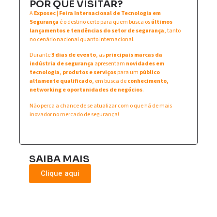
POR QUE VISITAR?
A
Exposec | Feira Internacional de Tecnologia em
Segurança
é o destino certo para quem busca os
últimos
lançamentos e tendências do setor de segurança
, tanto
no cenário nacional quanto internacional.
Durante
3 dias de evento
, as
principais marcas da
indústria de segurança
apresentam
novidades em
tecnologia, produtos e serviços
para um
público
altamente qualificado
, em busca de
conhecimento,
networking e oportunidades de negócios
.
Não perca a chance de se atualizar com o que há de mais
inovador no mercado de segurança!
SAIBA MAIS
Clique aqui