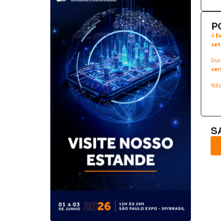
P
A
E
set
Dur
ser
Não
S