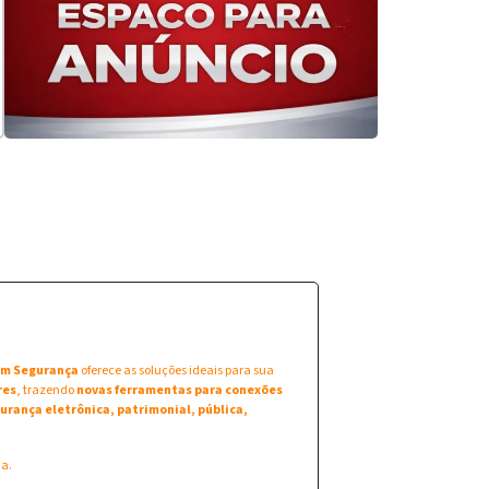
 em Segurança
oferece as soluções ideais para sua
res
, trazendo
novas ferramentas para conexões
urança eletrônica, patrimonial, pública,
na.