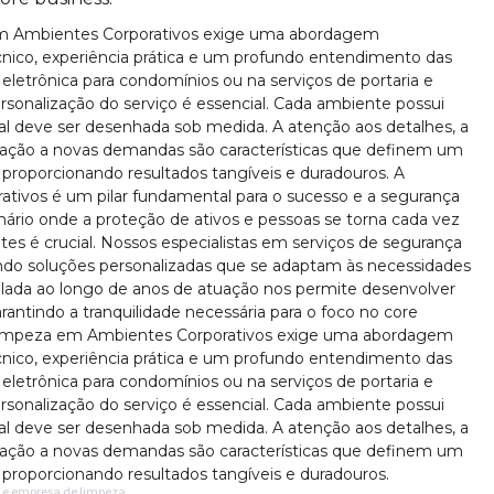
m Ambientes Corporativos exige uma abordagem
ico, experiência prática e um profundo entendimento das
letrônica para condomínios ou na serviços de portaria e
sonalização do serviço é essencial. Cada ambiente possui
deal deve ser desenhada sob medida. A atenção aos detalhes, a
tação a novas demandas são características que definem um
, proporcionando resultados tangíveis e duradouros. A
ivos é um pilar fundamental para o sucesso e a segurança
rio onde a proteção de ativos e pessoas se torna cada vez
tes é crucial. Nossos especialistas em serviços de segurança
do soluções personalizadas que se adaptam às necessidades
mulada ao longo de anos de atuação nos permite desenvolver
antindo a tranquilidade necessária para o foco no core
Limpeza em Ambientes Corporativos exige uma abordagem
ico, experiência prática e um profundo entendimento das
letrônica para condomínios ou na serviços de portaria e
sonalização do serviço é essencial. Cada ambiente possui
deal deve ser desenhada sob medida. A atenção aos detalhes, a
tação a novas demandas são características que definem um
, proporcionando resultados tangíveis e duradouros.
 e empresa de limpeza