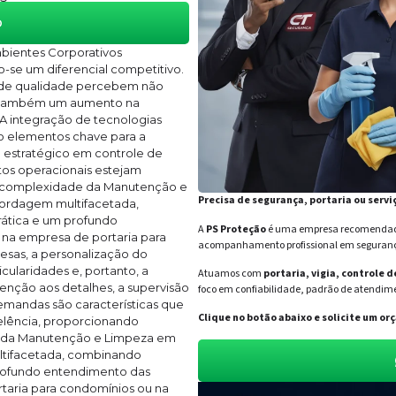
o
bientes Corporativos
-se um diferencial competitivo.
 de qualidade percebem não
s também um aumento na
A integração de tecnologias
o elementos chave para a
o estratégico em controle de
tos operacionais estejam
A complexidade da Manutenção e
Precisa de segurança, portaria ou servi
ordagem multifacetada,
ática e um profundo
A
PS Proteção
é uma empresa recomendada 
na empresa de portaria para
acompanhamento profissional em segurança 
esas, a personalização do
cularidades e, portanto, a
Atuamos com
portaria, vigia, controle 
enção aos detalhes, a supervisão
foco em confiabilidade, padrão de atendime
mandas são características que
Clique no botão abaixo e solicite um 
elência, proporcionando
de da Manutenção e Limpeza em
tifacetada, combinando
profundo entendimento das
taria para condomínios ou na