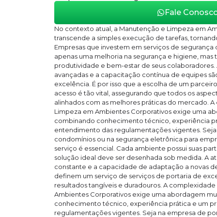
Fale Conosc
No contexto atual, a Manutenção e Limpeza em Am
transcende a simples execução de tarefas, tornando
Empresas que investem em serviços de segurança
apenas uma melhoria na segurança e higiene, ma
produtividade e bem-estar de seus colaboradores. 
avançadas e a capacitação contínua de equipes sã
excelência. É por isso que a escolha de um parceir
acesso é tão vital, assegurando que todos os aspec
alinhados com as melhores práticas do mercado. 
Limpeza em Ambientes Corporativos exige uma ab
combinando conhecimento técnico, experiência pr
entendimento das regulamentações vigentes. Seja 
condomínios ou na segurança eletrônica para empr
serviço é essencial. Cada ambiente possui suas parti
solução ideal deve ser desenhada sob medida. A at
constante e a capacidade de adaptação a novas de
definem um serviço de serviços de portaria de exc
resultados tangíveis e duradouros. A complexida
Ambientes Corporativos exige uma abordagem mul
conhecimento técnico, experiência prática e um 
regulamentações vigentes. Seja na empresa de por