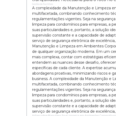
Gestão de Facilities
A complexidade da Manutenção e Limpeza e
multifacetada, combinando conhecimento técn
regulamentações vigentes. Seja na segurança e
limpeza para condomínios para empresas, a per
suas particularidades e, portanto, a solução i
supervisão constante e a capacidade de adap
serviço de segurança eletrônica de excelência
Manutenção e Limpeza em Ambientes Corporat
de qualquer organização moderna. Em um cená
mais complexa, contar com estratégias eficien
entendem as nuances desse desafio, oferecen
específicas de cada cliente. A expertise acu
abordagens proativas, minimizando riscos e gar
business. A complexidade da Manutenção e 
multifacetada, combinando conhecimento técn
regulamentações vigentes. Seja na segurança e
limpeza para condomínios para empresas, a per
suas particularidades e, portanto, a solução i
supervisão constante e a capacidade de adap
serviço de segurança eletrônica de excelência
Artigo sobre Manutenção e Limpeza em Ambientes Corporativos