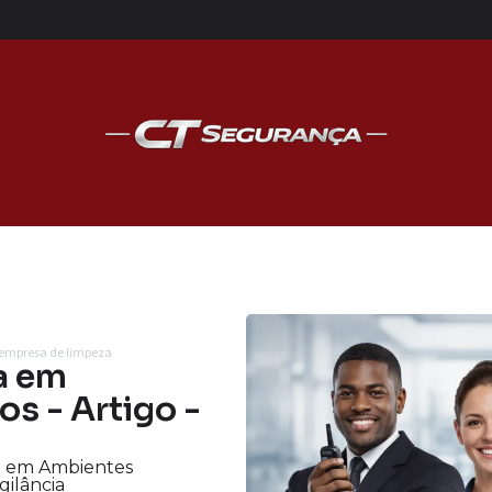
 empresa de limpeza
a em
s - Artigo -
 em Ambientes
gilância