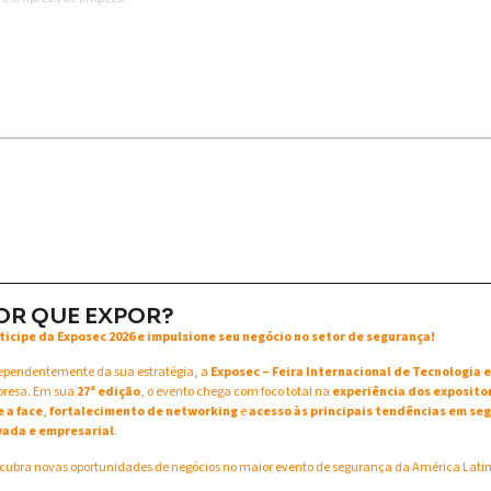
OR QUE EXPOR?
ticipe da Exposec 2026 e impulsione seu negócio no setor de segurança!
ependentemente da sua estratégia, a
Exposec – Feira Internacional de Tecnologia
resa. Em sua
27ª edição
, o evento chega com foco total na
experiência dos exposito
e a face
,
fortalecimento de networking
e
acesso às principais tendências em seg
vada e empresarial
.
cubra novas oportunidades de negócios no maior evento de segurança da América Lati