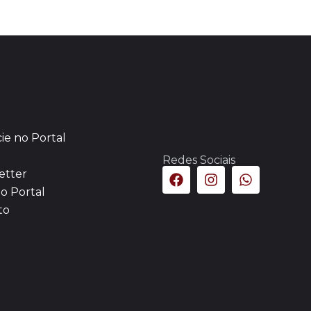
ie no Portal
Redes Sociais
etter
o Portal
to