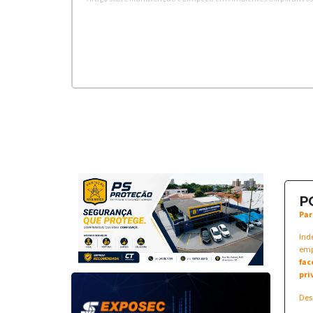
P
Par
Ind
emp
fac
pri
Des