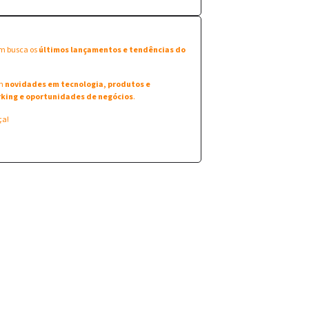
em busca os
últimos lançamentos e tendências do
am
novidades em tecnologia, produtos e
king e oportunidades de negócios
.
ça!