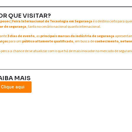
OR QUE VISITAR?
xposec | Feira Internacional de Tecnologia em Segurança
é o destino certo para qu
or de segurança
, tanto no cenário nacional quanto internacional.
ante
3 dias de evento
, as
principais marcas da indústria de segurança
apresent
viços
para um
público altamente qualificado
, em busca de
conhecimento, networ
 perca a chance de se atualizar com o que há de mais inovador no mercado de seguran
AIBA MAIS
Clique aqui