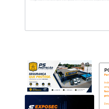
P
Par
Ind
emp
fac
pri
Des