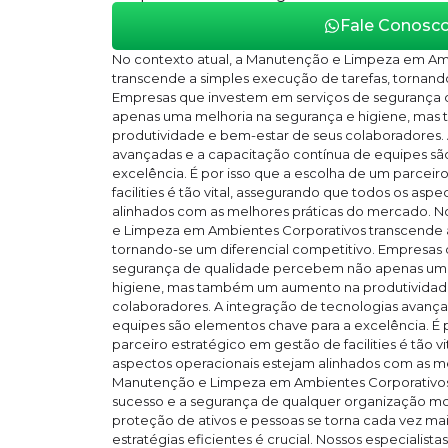
Fale Conosc
No contexto atual, a Manutenção e Limpeza em Am
transcende a simples execução de tarefas, tornando
Empresas que investem em serviços de segurança
apenas uma melhoria na segurança e higiene, ma
produtividade e bem-estar de seus colaboradores. 
avançadas e a capacitação contínua de equipes sã
excelência. É por isso que a escolha de um parceir
facilities é tão vital, assegurando que todos os asp
alinhados com as melhores práticas do mercado. N
e Limpeza em Ambientes Corporativos transcende a
tornando-se um diferencial competitivo. Empresas
segurança de qualidade percebem não apenas uma
higiene, mas também um aumento na produtividad
colaboradores. A integração de tecnologias avança
equipes são elementos chave para a excelência. É 
parceiro estratégico em gestão de facilities é tão v
aspectos operacionais estejam alinhados com as m
Manutenção e Limpeza em Ambientes Corporativos 
sucesso e a segurança de qualquer organização m
proteção de ativos e pessoas se torna cada vez m
estratégias eficientes é crucial. Nossos especialis