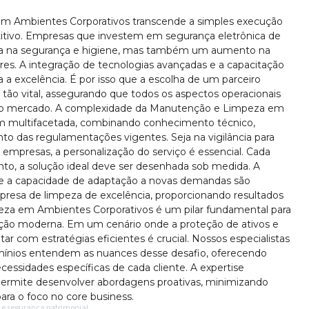
em Ambientes Corporativos transcende a simples execução
titivo. Empresas que investem em segurança eletrônica de
a na segurança e higiene, mas também um aumento na
res. A integração de tecnologias avançadas e a capacitação
a excelência. É por isso que a escolha de um parceiro
 tão vital, assegurando que todos os aspectos operacionais
 do mercado. A complexidade da Manutenção e Limpeza em
 multifacetada, combinando conhecimento técnico,
to das regulamentações vigentes. Seja na vigilância para
empresas, a personalização do serviço é essencial. Cada
anto, a solução ideal deve ser desenhada sob medida. A
e e a capacidade de adaptação a novas demandas são
presa de limpeza de excelência, proporcionando resultados
eza em Ambientes Corporativos é um pilar fundamental para
ação moderna. Em um cenário onde a proteção de ativos e
r com estratégias eficientes é crucial. Nossos especialistas
omínios entendem as nuances desse desafio, oferecendo
essidades específicas de cada cliente. A expertise
ermite desenvolver abordagens proativas, minimizando
para o foco no core business.
 e segurança patrimonial