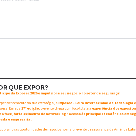
OR QUE EXPOR?
ticipe da Exposec 2026 e impulsione seu negócio no setor de segurança!
ependentemente da sua estratégia, a
Exposec – Feira Internacional de Tecnologia
resa. Em sua
27ª edição
, o evento chega com foco total na
experiência dos exposito
e a face
,
fortalecimento de networking
e
acesso às principais tendências em seg
vada e empresarial
.
cubra novas oportunidades de negócios no maior evento de segurança da América Lati