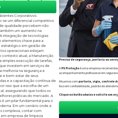
o
bientes Corporativos
-se um diferencial competitivo.
 de qualidade percebem não
s também um aumento na
A integração de tecnologias
o elementos chave para a
o estratégico em gestão de
ectos operacionais estejam
o contexto atual, a Manutenção
Precisa de segurança, portaria ou servi
 simples execução de tarefas,
 que investem em serviços de
A
PS Proteção
é uma empresa recomendada 
 melhoria na segurança e
acompanhamento profissional em segurança 
e e bem-estar de seus
das e a capacitação contínua de
Atuamos com
portaria, vigia, controle 
por isso que a escolha de um
foco em confiabilidade, padrão de atendime
ital, assegurando que todos os
Clique no botão abaixo e solicite um 
elhores práticas do mercado. A
é um pilar fundamental para o
oderna. Em um cenário onde a
ais complexa, contar com
tas em empresa de limpeza