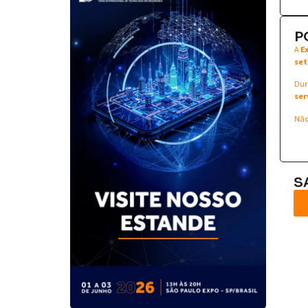
P
A
E
set
Dur
ser
Não
S