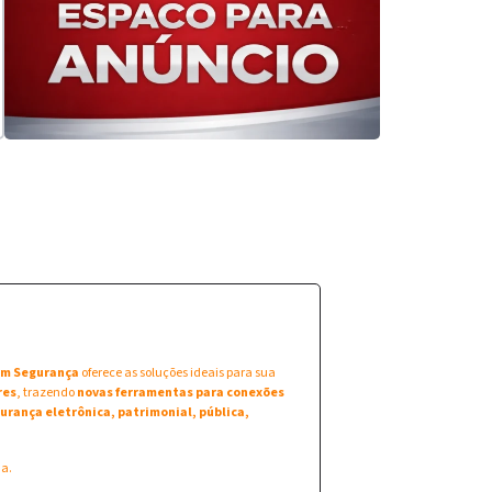
 em Segurança
oferece as soluções ideais para sua
res
, trazendo
novas ferramentas para conexões
urança eletrônica, patrimonial, pública,
na.