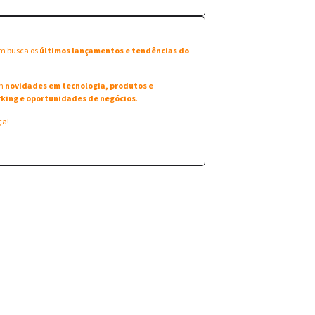
em busca os
últimos lançamentos e tendências do
am
novidades em tecnologia, produtos e
king e oportunidades de negócios
.
ça!