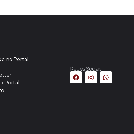
ie no Portal
Redes Sociais
etter
o Portal
to