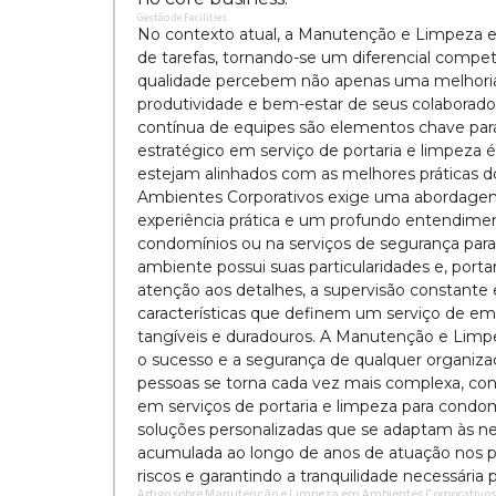
Gestão de Facilities
No contexto atual, a Manutenção e Limpeza 
de tarefas, tornando-se um diferencial compe
qualidade percebem não apenas uma melhori
produtividade e bem-estar de seus colaborado
contínua de equipes são elementos chave para 
estratégico em serviço de portaria e limpeza é
estejam alinhados com as melhores práticas
Ambientes Corporativos exige uma abordagem
experiência prática e um profundo entendimen
condomínios ou na serviços de segurança para 
ambiente possui suas particularidades e, port
atenção aos detalhes, a supervisão constant
características que definem um serviço de em
tangíveis e duradouros. A Manutenção e Limp
o sucesso e a segurança de qualquer organiz
pessoas se torna cada vez mais complexa, conta
em serviços de portaria e limpeza para cond
soluções personalizadas que se adaptam às nec
acumulada ao longo de anos de atuação nos p
riscos e garantindo a tranquilidade necessária 
Artigo sobre Manutenção e Limpeza em Ambientes Corporativos