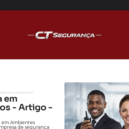
 segurança patrimonial
a em
s - Artigo -
 em Ambientes
 empresa de segurança