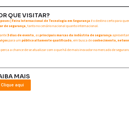
OR QUE VISITAR?
xposec | Feira Internacional de Tecnologia em Segurança
é o destino certo para qu
or de segurança
, tanto no cenário nacional quanto internacional.
ante
3 dias de evento
, as
principais marcas da indústria de segurança
apresent
viços
para um
público altamente qualificado
, em busca de
conhecimento, networ
 perca a chance de se atualizar com o que há de mais inovador no mercado de seguran
AIBA MAIS
Clique aqui