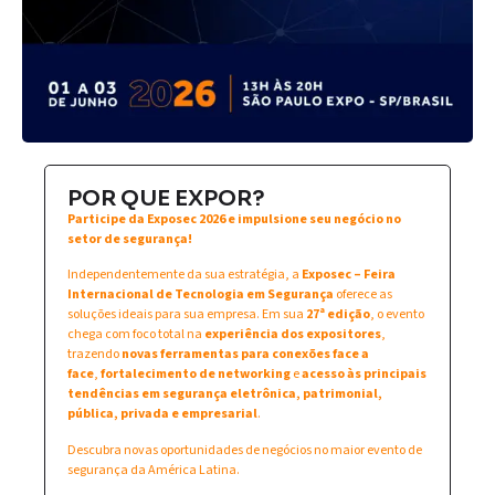
POR QUE EXPOR?
Participe da Exposec 2026 e impulsione seu negócio no
setor de segurança!
Independentemente da sua estratégia, a
Exposec – Feira
Internacional de Tecnologia em Segurança
oferece as
soluções ideais para sua empresa. Em sua
27ª edição
, o evento
chega com foco total na
experiência dos expositores
,
trazendo
novas ferramentas para conexões face a
face
,
fortalecimento de networking
e
acesso às principais
tendências em segurança eletrônica, patrimonial,
pública, privada e empresarial
.
Descubra novas oportunidades de negócios no maior evento de
segurança da América Latina.