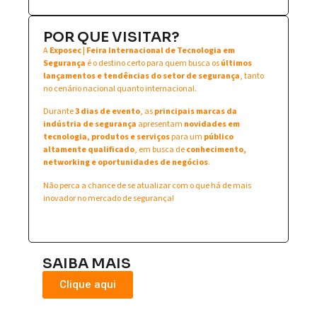
POR QUE VISITAR?
A
Exposec | Feira Internacional de Tecnologia em
Segurança
é o destino certo para quem busca os
últimos
lançamentos e tendências do setor de segurança
, tanto
no cenário nacional quanto internacional.
Durante
3 dias de evento
, as
principais marcas da
indústria de segurança
apresentam
novidades em
tecnologia, produtos e serviços
para um
público
altamente qualificado
, em busca de
conhecimento,
networking e oportunidades de negócios
.
Não perca a chance de se atualizar com o que há de mais
inovador no mercado de segurança!
SAIBA MAIS
Clique aqui