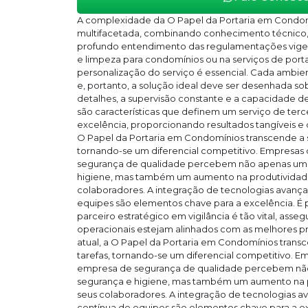
A complexidade da O Papel da Portaria em Cond
multifacetada, combinando conhecimento técnico, 
profundo entendimento das regulamentações vigent
e limpeza para condomínios ou na serviços de porta
personalização do serviço é essencial. Cada ambien
e, portanto, a solução ideal deve ser desenhada s
detalhes, a supervisão constante e a capacidade 
são características que definem um serviço de terc
excelência, proporcionando resultados tangíveis e 
O Papel da Portaria em Condomínios transcende a 
tornando-se um diferencial competitivo. Empresa
segurança de qualidade percebem não apenas uma
higiene, mas também um aumento na produtividad
colaboradores. A integração de tecnologias avança
equipes são elementos chave para a excelência. É 
parceiro estratégico em vigilância é tão vital, ass
operacionais estejam alinhados com as melhores p
atual, a O Papel da Portaria em Condomínios tran
tarefas, tornando-se um diferencial competitivo. 
empresa de segurança de qualidade percebem nã
segurança e higiene, mas também um aumento na 
seus colaboradores. A integração de tecnologias a
contínua de equipes são elementos chave para a exc