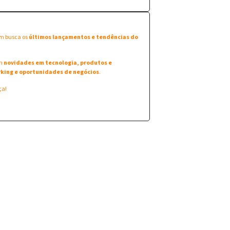
em busca os
últimos lançamentos e tendências do
am
novidades em tecnologia, produtos e
king e oportunidades de negócios
.
ça!