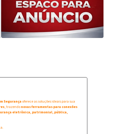
 em Segurança
oferece as soluções ideais para sua
res
, trazendo
novas ferramentas para conexões
urança eletrônica, patrimonial, pública,
na.