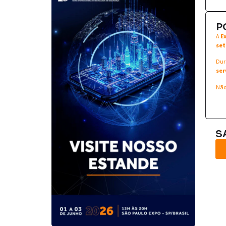
P
A
E
set
Dur
ser
Não
S