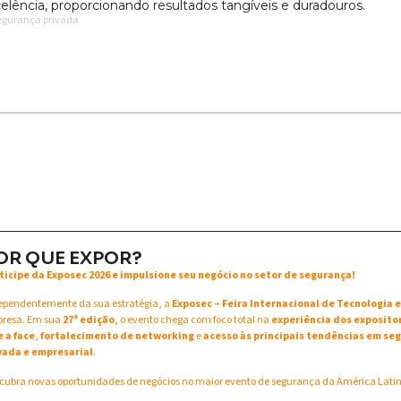
celência, proporcionando resultados tangíveis e duradouros.
segurança privada
OR QUE EXPOR?
ticipe da Exposec 2026 e impulsione seu negócio no setor de segurança!
ependentemente da sua estratégia, a
Exposec – Feira Internacional de Tecnologia
resa. Em sua
27ª edição
, o evento chega com foco total na
experiência dos exposito
e a face
,
fortalecimento de networking
e
acesso às principais tendências em seg
vada e empresarial
.
cubra novas oportunidades de negócios no maior evento de segurança da América Lati