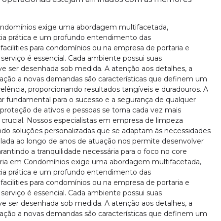
ondomínios exige uma abordagem multifacetada,
ia prática e um profundo entendimento das
acilities para condomínios ou na empresa de portaria e
serviço é essencial. Cada ambiente possui suas
deve ser desenhada sob medida. A atenção aos detalhes, a
tação a novas demandas são características que definem um
celência, proporcionando resultados tangíveis e duradouros. A
r fundamental para o sucesso e a segurança de qualquer
roteção de ativos e pessoas se torna cada vez mais
 crucial. Nossos especialistas em empresa de limpeza
do soluções personalizadas que se adaptam às necessidades
mulada ao longo de anos de atuação nos permite desenvolver
antindo a tranquilidade necessária para o foco no core
taria em Condomínios exige uma abordagem multifacetada,
ia prática e um profundo entendimento das
acilities para condomínios ou na empresa de portaria e
serviço é essencial. Cada ambiente possui suas
deve ser desenhada sob medida. A atenção aos detalhes, a
tação a novas demandas são características que definem um