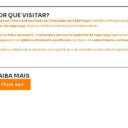
OR QUE VISITAR?
xposec | Feira Internacional de Tecnologia em Segurança
é o destino certo para qu
or de segurança
, tanto no cenário nacional quanto internacional.
ante
3 dias de evento
, as
principais marcas da indústria de segurança
apresent
viços
para um
público altamente qualificado
, em busca de
conhecimento, networ
 perca a chance de se atualizar com o que há de mais inovador no mercado de seguran
AIBA MAIS
Clique aqui