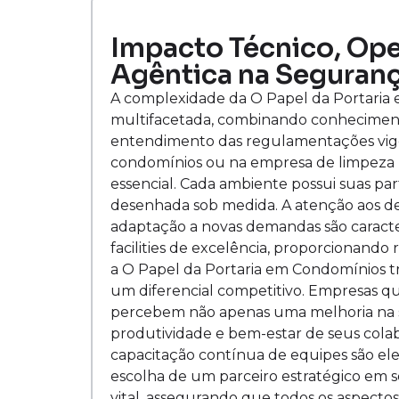
Impacto Técnico, Oper
Agêntica na Seguranç
A complexidade da O Papel da Portari
multifacetada, combinando conhecimento
entendimento das regulamentações vigen
condomínios ou na empresa de limpeza p
essencial. Cada ambiente possui suas part
desenhada sob medida. A atenção aos det
adaptação a novas demandas são caracte
facilities de excelência, proporcionando
a O Papel da Portaria em Condomínios t
um diferencial competitivo. Empresas q
percebem não apenas uma melhoria na
produtividade e bem-estar de seus colab
capacitação contínua de equipes são ele
escolha de um parceiro estratégico em s
vital, assegurando que todos os aspecto