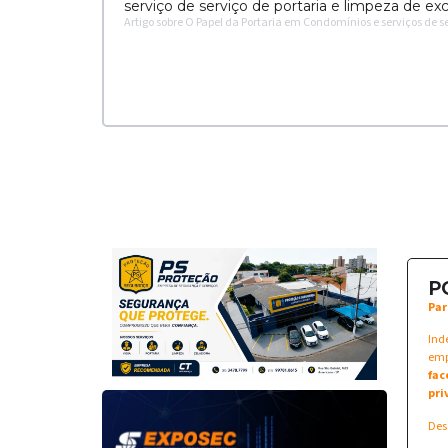
serviço de serviço de portaria e limpeza de ex
Artigo sobre O Papel da Portaria em Condomínios e serviços de 
P
Par
Ind
emp
fac
pri
Des