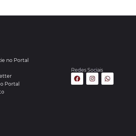
ie no Portal
Redes Sociais
etter
o Portal
to