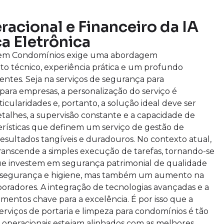
acional e Financeiro da IA
a Eletrônica
a em Condomínios exige uma abordagem
 técnico, experiência prática e um profundo
tes. Seja na serviços de segurança para
ara empresas, a personalização do serviço é
icularidades e, portanto, a solução ideal deve ser
alhes, a supervisão constante e a capacidade de
rísticas que definem um serviço de gestão de
 resultados tangíveis e duradouros. No contexto atual,
ranscende a simples execução de tarefas, tornando-se
ue investem em segurança patrimonial de qualidade
 segurança e higiene, mas também um aumento na
oradores. A integração de tecnologias avançadas e a
mentos chave para a excelência. É por isso que a
erviços de portaria e limpeza para condomínios é tão
s operacionais estejam alinhados com as melhores