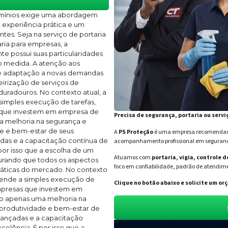
omínios exige uma abordagem
experiência prática e um
es. Seja na serviço de portaria
ria para empresas, a
te possui suas particularidades
ob medida. A atenção aos
de adaptação a novas demandas
eirização de serviços de
duradouros. No contexto atual, a
simples execução de tarefas,
s que investem em empresa de
Precisa de segurança, portaria ou servi
 melhoria na segurança e
e e bem-estar de seus
A
PS Proteção
é uma empresa recomendada 
das e a capacitação contínua de
acompanhamento profissional em segurança 
por isso que a escolha de um
Atuamos com
portaria, vigia, controle 
egurando que todos os aspectos
foco em confiabilidade, padrão de atendime
ráticas do mercado. No contexto
scende a simples execução de
Clique no botão abaixo e solicite um 
Empresas que investem em
o apenas uma melhoria na
produtividade e bem-estar de
vançadas e a capacitação
elência. É por isso que a