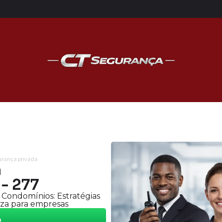
gurança privada
m
- 277
Condomínios: Estratégias
peza para empresas
o