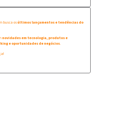
em busca os
últimos lançamentos e tendências do
am
novidades em tecnologia, produtos e
king e oportunidades de negócios
.
ça!