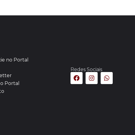
ie no Portal
Redes Sociais
etter
o Portal
to