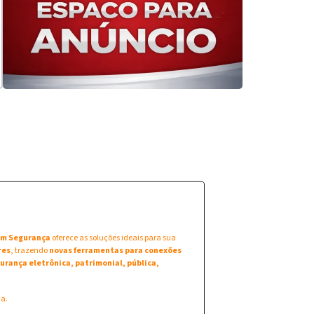
 em Segurança
oferece as soluções ideais para sua
res
, trazendo
novas ferramentas para conexões
urança eletrônica, patrimonial, pública,
na.