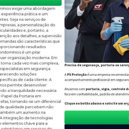
omínios exige uma abordagem
experiência prática e um
es. Seja na serviços de
empresas, a personalização do
cularidades e, portanto, a
enção aos detalhes, a supervisão
mandas são características que
roporcionando resultados
ondomínios é um pilar
lquer organização moderna. Em
 torna cada vez mais complexa,
Precisa de segurança, portaria ou servi
 especialistas em segurança
ferecendo soluções
A
PS Proteção
é uma empresa recomendada 
ecíficas de cada cliente. A
acompanhamento profissional em segurança 
 nos permite desenvolver
Atuamos com
portaria, vigia, controle 
ndo a tranquilidade necessária
foco em confiabilidade, padrão de atendime
O Papel da Portaria em
fas, tornando-se um diferencial
Clique no botão abaixo e solicite um 
a de qualidade percebem não
s também um aumento na
A integração de tecnologias
o elementos chave para a
o estratégico em serviços de