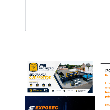
P
Par
Ind
emp
fac
pri
Des