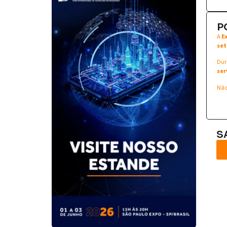
P
A
E
set
Dur
ser
Não
S