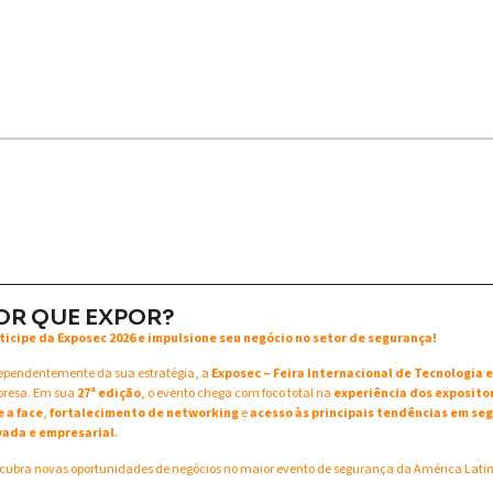
OR QUE EXPOR?
ticipe da Exposec 2026 e impulsione seu negócio no setor de segurança!
ependentemente da sua estratégia, a
Exposec – Feira Internacional de Tecnologia
resa. Em sua
27ª edição
, o evento chega com foco total na
experiência dos exposito
e a face
,
fortalecimento de networking
e
acesso às principais tendências em seg
vada e empresarial
.
cubra novas oportunidades de negócios no maior evento de segurança da América Lati