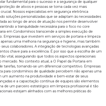
lar fundamental para o sucesso e a segurança de qualquer
roteção de ativos e pessoas se torna cada vez mais
crucial. Nossos especialistas em segurança eletrônica
do soluções personalizadas que se adaptam às necessidades
mulada ao longo de anos de atuação nos permite desenvolver
antindo a tranquilidade necessária para o foco no core
rtaria em Condomínios transcende a simples execução de
ivo. Empresas que investem em serviços de portaria e limpeza
 apenas uma melhoria na segurança e higiene, mas também
seus colaboradores. A integração de tecnologias avançadas
ntos chave para a excelência. É por isso que a escolha de um
 tão vital, assegurando que todos os aspectos operacionais
o mercado. No contexto atual, a O Papel da Portaria em
 tarefas, tornando-se um diferencial competitivo. Empresas
eza para condomínios de qualidade percebem não apenas uma
m um aumento na produtividade e bem-estar de seus
vançadas e a capacitação contínua de equipes são elementos
lha de um parceiro estratégico em limpeza profissional é tão
acionais estejam alinhados com as melhores práticas do