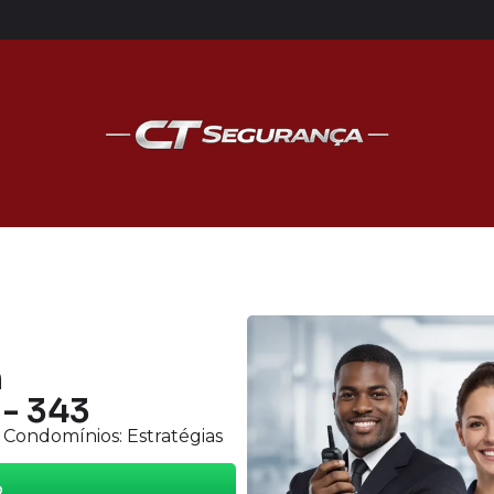
m
 - 343
Condomínios: Estratégias
o