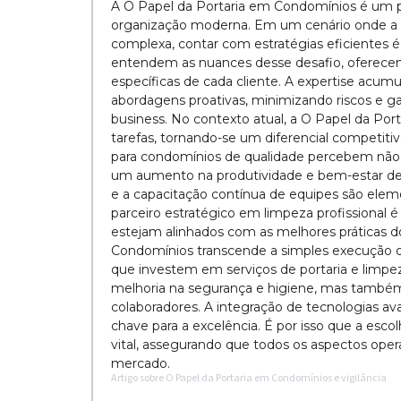
A O Papel da Portaria em Condomínios é um pi
organização moderna. Em um cenário onde a p
complexa, contar com estratégias eficientes é 
entendem as nuances desse desafio, oferecen
específicas de cada cliente. A expertise acu
abordagens proativas, minimizando riscos e gar
business. No contexto atual, a O Papel da Po
tarefas, tornando-se um diferencial competit
para condomínios de qualidade percebem não
um aumento na produtividade e bem-estar de 
e a capacitação contínua de equipes são eleme
parceiro estratégico em limpeza profissional é
estejam alinhados com as melhores práticas d
Condomínios transcende a simples execução de
que investem em serviços de portaria e limp
melhoria na segurança e higiene, mas també
colaboradores. A integração de tecnologias a
chave para a excelência. É por isso que a esco
vital, assegurando que todos os aspectos oper
mercado.
Artigo sobre O Papel da Portaria em Condomínios e vigilância