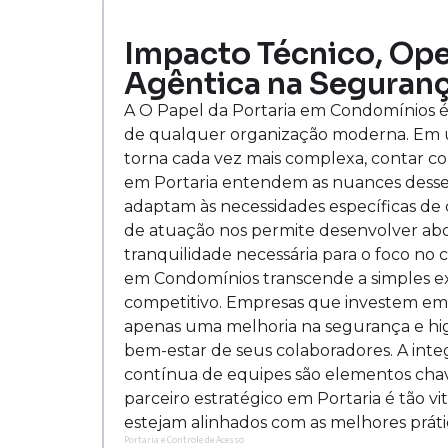
Impacto Técnico, Oper
Agêntica na Seguranç
A O Papel da Portaria em Condomínios é
de qualquer organização moderna. Em um
torna cada vez mais complexa, contar com 
em Portaria entendem as nuances desse 
adaptam às necessidades específicas de 
de atuação nos permite desenvolver abor
tranquilidade necessária para o foco no 
em Condomínios transcende a simples ex
competitivo. Empresas que investem em
apenas uma melhoria na segurança e h
bem-estar de seus colaboradores. A inte
contínua de equipes são elementos chave
parceiro estratégico em Portaria é tão v
estejam alinhados com as melhores prát
Portaria e Controle de Acesso