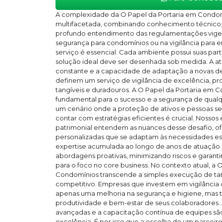
A complexidade da O Papel da Portaria em Cond
multifacetada, combinando conhecimento técnico, 
profundo entendimento das regulamentações vigent
segurança para condomínios ou na vigilância para 
serviço é essencial. Cada ambiente possui suas parti
solução ideal deve ser desenhada sob medida. A at
constante e a capacidade de adaptação a novas de
definem um serviço de vigilância de excelência, p
tangíveis e duradouros. A O Papel da Portaria em C
fundamental para o sucesso e a segurança de qua
um cenário onde a proteção de ativos e pessoas se
contar com estratégias eficientes é crucial. Nossos
patrimonial entendem as nuances desse desafio, o
personalizadas que se adaptam às necessidades esp
expertise acumulada ao longo de anos de atuação
abordagens proativas, minimizando riscos e garanti
para o foco no core business. No contexto atual, a 
Condomínios transcende a simples execução de tare
competitivo. Empresas que investem em vigilânci
apenas uma melhoria na segurança e higiene, ma
produtividade e bem-estar de seus colaboradores. 
avançadas e a capacitação contínua de equipes sã
excelência. É por isso que a escolha de um parceir