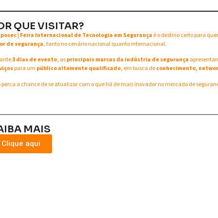
OR QUE VISITAR?
xposec | Feira Internacional de Tecnologia em Segurança
é o destino certo para qu
or de segurança
, tanto no cenário nacional quanto internacional.
ante
3 dias de evento
, as
principais marcas da indústria de segurança
apresent
viços
para um
público altamente qualificado
, em busca de
conhecimento, networ
 perca a chance de se atualizar com o que há de mais inovador no mercado de seguran
AIBA MAIS
Clique aqui