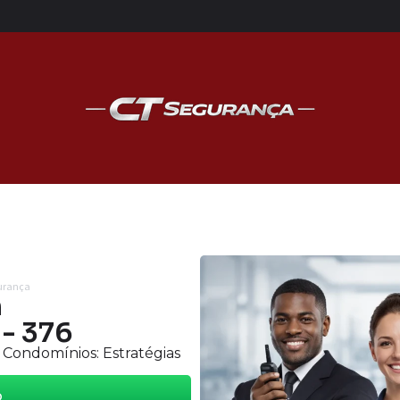
gurança
m
 - 376
Condomínios: Estratégias
o