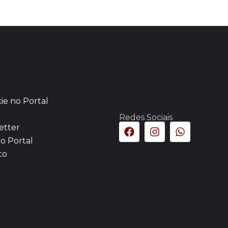
ie no Portal
Redes Sociais
etter
o Portal
to