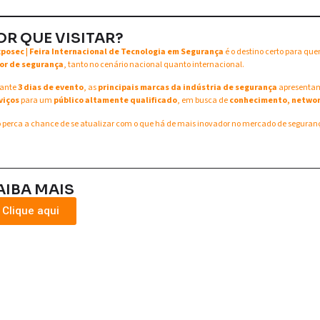
OR QUE VISITAR?
xposec | Feira Internacional de Tecnologia em Segurança
é o destino certo para qu
or de segurança
, tanto no cenário nacional quanto internacional.
ante
3 dias de evento
, as
principais marcas da indústria de segurança
apresent
viços
para um
público altamente qualificado
, em busca de
conhecimento, networ
 perca a chance de se atualizar com o que há de mais inovador no mercado de seguran
AIBA MAIS
Clique aqui