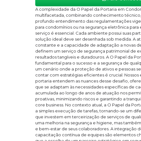
A complexidade da O Papel da Portaria em Cond
multifacetada, combinando conhecimento técnico, 
profundo entendimento das regulamentações vigent
para condomínios ou na segurança eletrônica para
serviço é essencial. Cada ambiente possui suas parti
solução ideal deve ser desenhada sob medida. A at
constante e a capacidade de adaptação a novas de
definem um serviço de segurança patrimonial de e
resultados tangíveis e duradouros. A O Papel da Po
fundamental para o sucesso e a segurança de qua
um cenário onde a proteção de ativos e pessoas se
contar com estratégias eficientes é crucial. Nosso
portaria entendem as nuances desse desafio, ofer
que se adaptam às necessidades específicas de cad
acumulada ao longo de anos de atuação nos perm
proativas, minimizando riscos e garantindo a tranqu
core business. No contexto atual, a O Papel da Po
a simples execução de tarefas, tornando-se um dif
que investem em terceirização de serviços de qu
uma melhoria na segurança e higiene, mas també
e bem-estar de seus colaboradores. A integração d
capacitação contínua de equipes são elementos cha
que a escolha de um parceiro estratégico em segura