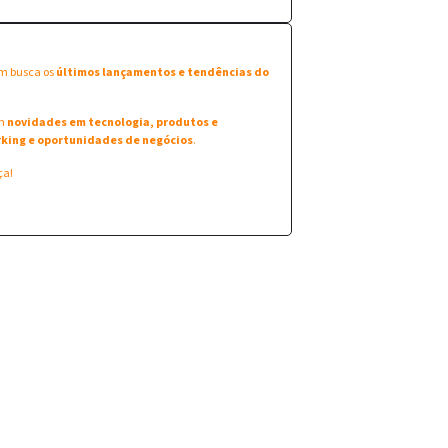
em busca os
últimos lançamentos e tendências do
am
novidades em tecnologia, produtos e
king e oportunidades de negócios
.
ça!