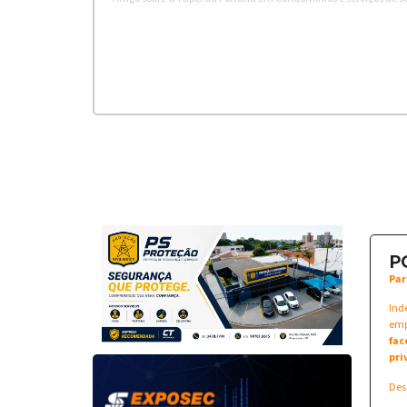
P
Par
Ind
emp
fac
pri
Des