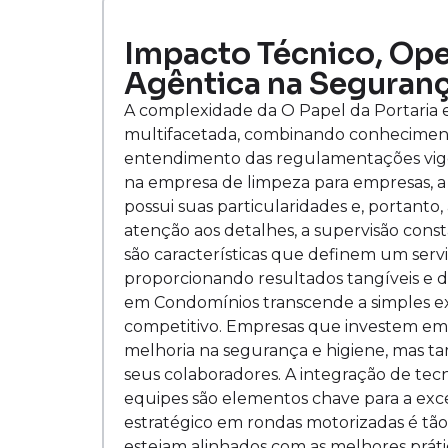
Impacto Técnico, Oper
Agêntica na Seguranç
A complexidade da O Papel da Portari
multifacetada, combinando conhecimento
entendimento das regulamentações vigent
na empresa de limpeza para empresas, a 
possui suas particularidades e, portanto
atenção aos detalhes, a supervisão con
são características que definem um serv
proporcionando resultados tangíveis e d
em Condomínios transcende a simples ex
competitivo. Empresas que investem em
melhoria na segurança e higiene, mas 
seus colaboradores. A integração de tec
equipes são elementos chave para a exce
estratégico em rondas motorizadas é tão
estejam alinhados com as melhores prát