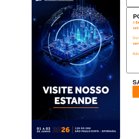
P
A
E
set
Dur
ser
Não
S