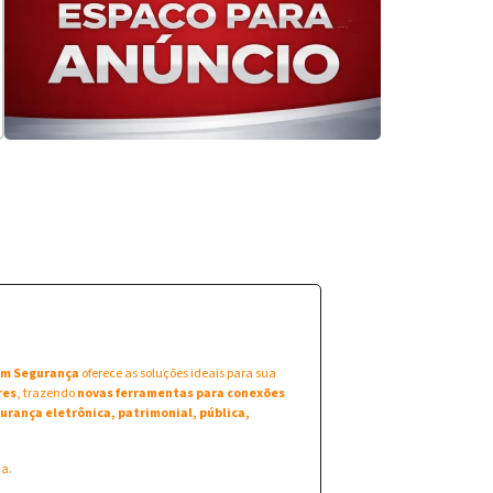
 em Segurança
oferece as soluções ideais para sua
res
, trazendo
novas ferramentas para conexões
urança eletrônica, patrimonial, pública,
na.