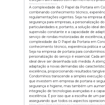
Portaria e Controle de Acesso
A complexidade da O Papel da Portaria em C
combinando conhecimento técnico, experiênc
regulamentações vigentes. Seja na empresa de
segurança para empresas, a personalização do 
particularidades e, portanto, a solução ideal 
supervisão constante e a capacidade de adap
serviço de rondas motorizadas de excelência, 
complexidade da O Papel da Portaria em Co
conhecimento técnico, experiência prática e
Seja na empresa de portaria para condomínios
personalização do serviço é essencial. Cada am
ideal deve ser desenhada sob medida. A atenç
adaptação a novas demandas são característi
excelência, proporcionando resultados tangíve
Condomínios transcende a simples execução de
que investem em empresa de portaria e segu
segurança e higiene, mas também um aumento
integração de tecnologias avançadas e a capa
excelência. É por isso que a escolha de um parc
assegurando que todos os aspectos operacion
Artigo sobre O Papel da Portaria em Condomínios e serviços de 