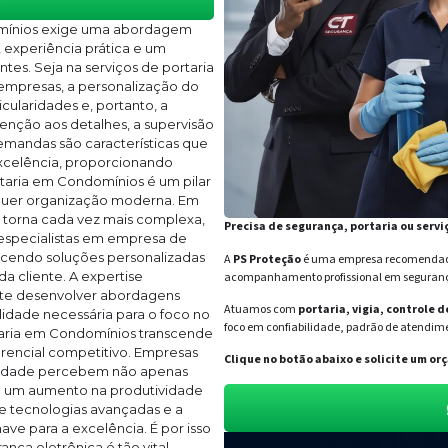
omínios exige uma abordagem
experiência prática e um
es. Seja na serviços de portaria
 empresas, a personalização do
cularidades e, portanto, a
enção aos detalhes, a supervisão
mandas são características que
xcelência, proporcionando
rtaria em Condomínios é um pilar
lquer organização moderna. Em
 torna cada vez mais complexa,
Precisa de segurança, portaria ou servi
s especialistas em empresa de
ecendo soluções personalizadas
A
PS Proteção
é uma empresa recomendada 
a cliente. A expertise
acompanhamento profissional em segurança 
ite desenvolver abordagens
Atuamos com
portaria, vigia, controle 
ilidade necessária para o foco no
foco em confiabilidade, padrão de atendime
rtaria em Condomínios transcende
erencial competitivo. Empresas
Clique no botão abaixo e solicite um 
alidade percebem não apenas
m um aumento na produtividade
e tecnologias avançadas e a
ve para a excelência. É por isso
nça eletrônica é tão vital,