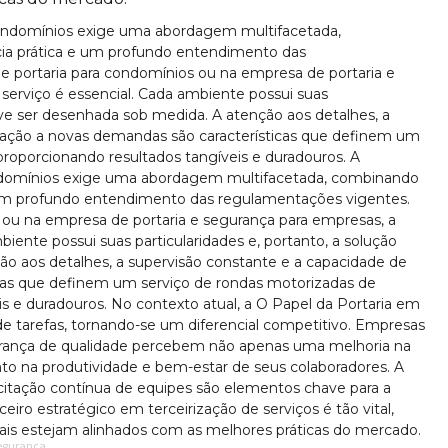
ondomínios exige uma abordagem multifacetada,
ia prática e um profundo entendimento das
 portaria para condomínios ou na empresa de portaria e
serviço é essencial. Cada ambiente possui suas
deve ser desenhada sob medida. A atenção aos detalhes, a
tação a novas demandas são características que definem um
proporcionando resultados tangíveis e duradouros. A
ndomínios exige uma abordagem multifacetada, combinando
 um profundo entendimento das regulamentações vigentes.
 ou na empresa de portaria e segurança para empresas, a
biente possui suas particularidades e, portanto, a solução
ão aos detalhes, a supervisão constante e a capacidade de
cas que definem um serviço de rondas motorizadas de
is e duradouros. No contexto atual, a O Papel da Portaria em
 tarefas, tornando-se um diferencial competitivo. Empresas
rança de qualidade percebem não apenas uma melhoria na
 na produtividade e bem-estar de seus colaboradores. A
citação contínua de equipes são elementos chave para a
eiro estratégico em terceirização de serviços é tão vital,
ais estejam alinhados com as melhores práticas do mercado.
segurança