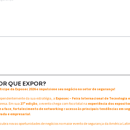
OR QUE EXPOR?
ticipe da Exposec 2026 e impulsione seu negócio no setor de segurança!
ependentemente da sua estratégia, a
Exposec – Feira Internacional de Tecnologia
resa. Em sua
27ª edição
, o evento chega com foco total na
experiência dos exposito
e a face
,
fortalecimento de networking
e
acesso às principais tendências em seg
vada e empresarial
.
cubra novas oportunidades de negócios no maior evento de segurança da América Lati