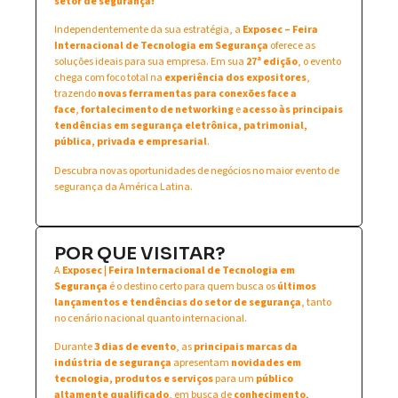
setor de segurança!
Independentemente da sua estratégia, a
Exposec – Feira
Internacional de Tecnologia em Segurança
oferece as
soluções ideais para sua empresa. Em sua
27ª edição
, o evento
chega com foco total na
experiência dos expositores
,
trazendo
novas ferramentas para conexões face a
face
,
fortalecimento de networking
e
acesso às principais
tendências em segurança eletrônica, patrimonial,
pública, privada e empresarial
.
Descubra novas oportunidades de negócios no maior evento de
segurança da América Latina.
POR QUE VISITAR?
A
Exposec | Feira Internacional de Tecnologia em
Segurança
é o destino certo para quem busca os
últimos
lançamentos e tendências do setor de segurança
, tanto
no cenário nacional quanto internacional.
Durante
3 dias de evento
, as
principais marcas da
indústria de segurança
apresentam
novidades em
tecnologia, produtos e serviços
para um
público
altamente qualificado
, em busca de
conhecimento,