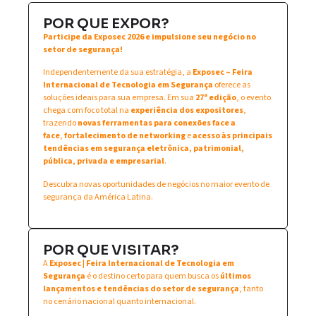
POR QUE EXPOR?
Participe da Exposec 2026 e impulsione seu negócio no
setor de segurança!
Independentemente da sua estratégia, a
Exposec – Feira
Internacional de Tecnologia em Segurança
oferece as
soluções ideais para sua empresa. Em sua
27ª edição
, o evento
chega com foco total na
experiência dos expositores
,
trazendo
novas ferramentas para conexões face a
face
,
fortalecimento de networking
e
acesso às principais
tendências em segurança eletrônica, patrimonial,
pública, privada e empresarial
.
Descubra novas oportunidades de negócios no maior evento de
segurança da América Latina.
POR QUE VISITAR?
A
Exposec | Feira Internacional de Tecnologia em
Segurança
é o destino certo para quem busca os
últimos
lançamentos e tendências do setor de segurança
, tanto
no cenário nacional quanto internacional.