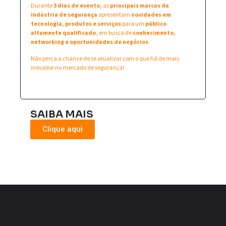
Durante
3 dias de evento
, as
principais marcas da
indústria de segurança
apresentam
novidades em
tecnologia, produtos e serviços
para um
público
altamente qualificado
, em busca de
conhecimento,
networking e oportunidades de negócios
.
Não perca a chance de se atualizar com o que há de mais
inovador no mercado de segurança!
SAIBA MAIS
Clique aqui