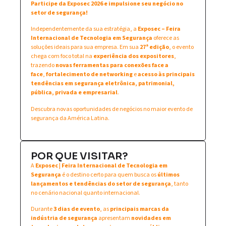
Participe da Exposec 2026 e impulsione seu negócio no
setor de segurança!
Independentemente da sua estratégia, a
Exposec – Feira
Internacional de Tecnologia em Segurança
oferece as
soluções ideais para sua empresa. Em sua
27ª edição
, o evento
chega com foco total na
experiência dos expositores
,
trazendo
novas ferramentas para conexões face a
face
,
fortalecimento de networking
e
acesso às principais
tendências em segurança eletrônica, patrimonial,
pública, privada e empresarial
.
Descubra novas oportunidades de negócios no maior evento de
segurança da América Latina.
POR QUE VISITAR?
A
Exposec | Feira Internacional de Tecnologia em
Segurança
é o destino certo para quem busca os
últimos
lançamentos e tendências do setor de segurança
, tanto
no cenário nacional quanto internacional.
Durante
3 dias de evento
, as
principais marcas da
indústria de segurança
apresentam
novidades em