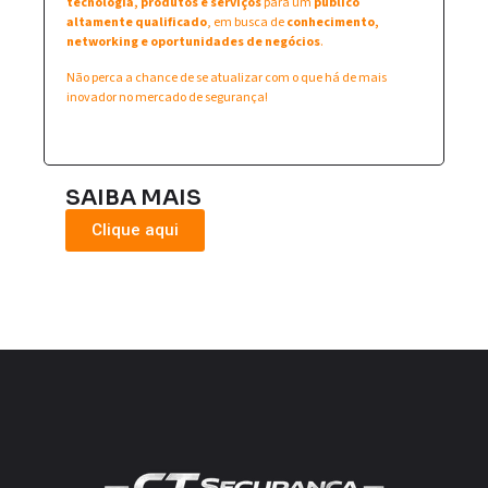
tecnologia, produtos e serviços
para um
público
altamente qualificado
, em busca de
conhecimento,
networking e oportunidades de negócios
.
Não perca a chance de se atualizar com o que há de mais
inovador no mercado de segurança!
SAIBA MAIS
Clique aqui