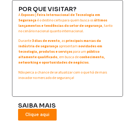
POR QUE VISITAR?
A
Exposec | Feira Internacional de Tecnologia em
Segurança
é o destino certo para quem busca os
últimos
lançamentos e tendências do setor de segurança
, tanto
no cenário nacional quanto internacional.
Durante
3 dias de evento
, as
principais marcas da
indústria de segurança
apresentam
novidades em
tecnologia, produtos e serviços
para um
público
altamente qualificado
, em busca de
conhecimento,
networking e oportunidades de negócios
.
Não perca a chance de se atualizar com o que há de mais
inovador no mercado de segurança!
SAIBA MAIS
Clique aqui