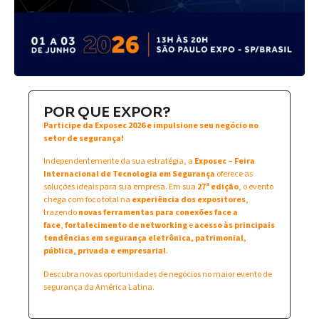
POR QUE EXPOR?
Participe da Exposec 2026 e impulsione seu negócio no
setor de segurança!
Independentemente da sua estratégia, a
Exposec – Feira
Internacional de Tecnologia em Segurança
oferece as
soluções ideais para sua empresa. Em sua
27ª edição
, o evento
chega com foco total na
experiência dos expositores
,
trazendo
novas ferramentas para conexões face a
face
,
fortalecimento de networking
e
acesso às principais
tendências em segurança eletrônica, patrimonial,
pública, privada e empresarial
.
Descubra novas oportunidades de negócios no maior evento de
segurança da América Latina.