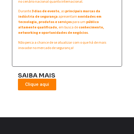
no cenário nacional quanto internacional.
Durante
3 dias de evento
, as
principais marcas da
indústria de segurança
apresentam
novidades em
tecnologia, produtos e serviços
para um
público
altamente qualificado
, em busca de
conhecimento,
networking e oportunidades de negócios
.
Não perca a chance de se atualizar com o que há de mais
inovador no mercado de segurança!
SAIBA MAIS
Clique aqui