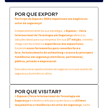
POR QUE EXPOR?
Participe da Exposec 2026 e impulsione seu negócio no
setor de segurança!
Independentemente da sua estratégia, a
Exposec – Feira
Internacional de Tecnologia em Segurança
oferece as
soluções ideais para sua empresa. Em sua
27ª edição
, o evento
chega com foco total na
experiência dos expositores
,
trazendo
novas ferramentas para conexões face a
face
,
fortalecimento de networking
e
acesso às principais
tendências em segurança eletrônica, patrimonial,
pública, privada e empresarial
.
Descubra novas oportunidades de negócios no maior evento de
segurança da América Latina.
POR QUE VISITAR?
A
Exposec | Feira Internacional de Tecnologia em
Segurança
é o destino certo para quem busca os
últimos
lançamentos e tendências do setor de segurança
, tanto