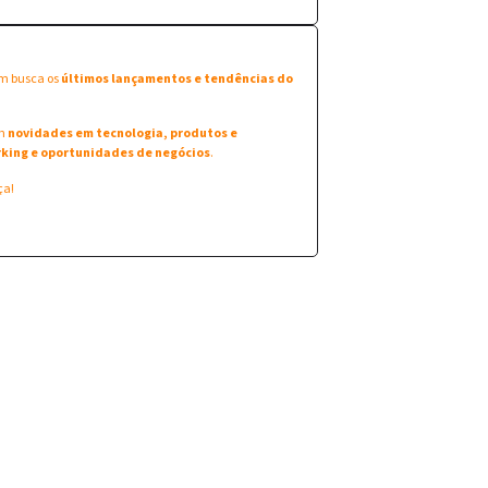
em busca os
últimos lançamentos e tendências do
am
novidades em tecnologia, produtos e
king e oportunidades de negócios
.
ça!