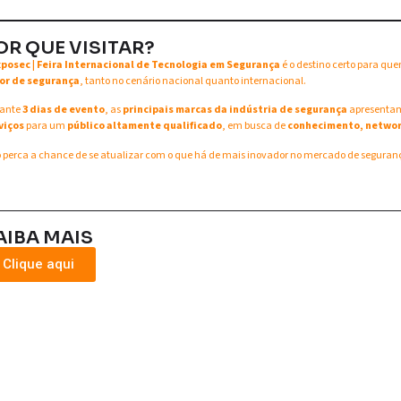
OR QUE VISITAR?
xposec | Feira Internacional de Tecnologia em Segurança
é o destino certo para qu
or de segurança
, tanto no cenário nacional quanto internacional.
ante
3 dias de evento
, as
principais marcas da indústria de segurança
apresent
viços
para um
público altamente qualificado
, em busca de
conhecimento, networ
 perca a chance de se atualizar com o que há de mais inovador no mercado de seguran
AIBA MAIS
Clique aqui