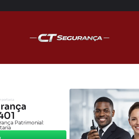
 portaria
urança
 401
ança Patrimonial:
taria
o