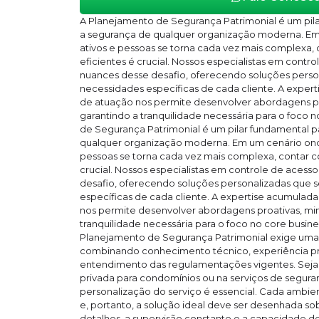
A Planejamento de Segurança Patrimonial é um pila
a segurança de qualquer organização moderna. Em
ativos e pessoas se torna cada vez mais complexa, 
eficientes é crucial. Nossos especialistas em cont
nuances desse desafio, oferecendo soluções perso
necessidades específicas de cada cliente. A exper
de atuação nos permite desenvolver abordagens pr
garantindo a tranquilidade necessária para o foco 
de Segurança Patrimonial é um pilar fundamental p
qualquer organização moderna. Em um cenário ond
pessoas se torna cada vez mais complexa, contar co
crucial. Nossos especialistas em controle de aces
desafio, oferecendo soluções personalizadas que 
específicas de cada cliente. A expertise acumulad
nos permite desenvolver abordagens proativas, min
tranquilidade necessária para o foco no core busin
Planejamento de Segurança Patrimonial exige um
combinando conhecimento técnico, experiência pr
entendimento das regulamentações vigentes. Seja 
privada para condomínios ou na serviços de segura
personalização do serviço é essencial. Cada ambien
e, portanto, a solução ideal deve ser desenhada s
detalhes, a supervisão constante e a capacidade 