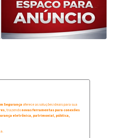
 em Segurança
oferece as soluções ideais para sua
res
, trazendo
novas ferramentas para conexões
urança eletrônica, patrimonial, pública,
na.