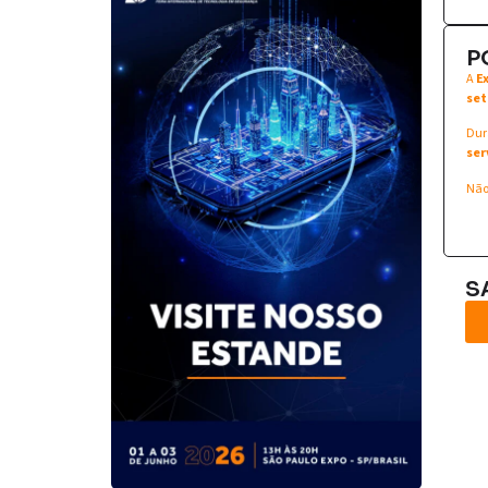
P
A
E
set
Dur
ser
Não
S