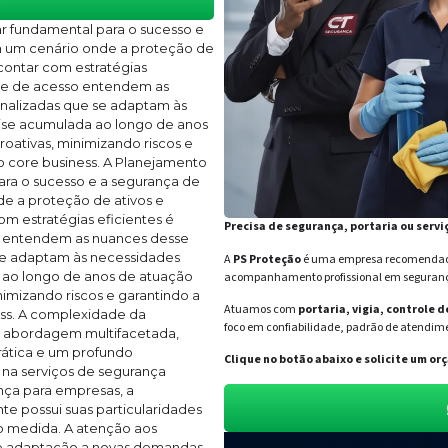
r fundamental para o sucesso e
 um cenário onde a proteção de
contar com estratégias
role de acesso entendem as
nalizadas que se adaptam às
tise acumulada ao longo de anos
oativas, minimizando riscos e
no core business. A Planejamento
ara o sucesso e a segurança de
e a proteção de ativos e
m estratégias eficientes é
Precisa de segurança, portaria ou servi
so entendem as nuances desse
se adaptam às necessidades
A
PS Proteção
é uma empresa recomendada 
a ao longo de anos de atuação
acompanhamento profissional em segurança 
imizando riscos e garantindo a
Atuamos com
portaria, vigia, controle 
ess. A complexidade da
foco em confiabilidade, padrão de atendime
a abordagem multifacetada,
ática e um profundo
Clique no botão abaixo e solicite um 
na serviços de segurança
nça para empresas, a
te possui suas particularidades
ob medida. A atenção aos
de adaptação a novas demandas