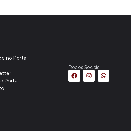
ie no Portal
Redes Sociais
etter
o Portal
to