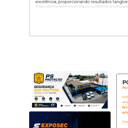
excelência, proporcionando resultados tangíve
Artigo sobre Planejamento de Segurança Patrimonial e empresa 
P
Par
Ind
emp
fac
pri
Des