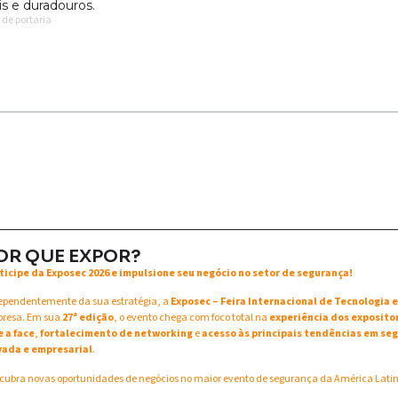
is e duradouros.
de portaria
OR QUE EXPOR?
ticipe da Exposec 2026 e impulsione seu negócio no setor de segurança!
ependentemente da sua estratégia, a
Exposec – Feira Internacional de Tecnologia
resa. Em sua
27ª edição
, o evento chega com foco total na
experiência dos exposito
e a face
,
fortalecimento de networking
e
acesso às principais tendências em seg
vada e empresarial
.
cubra novas oportunidades de negócios no maior evento de segurança da América Lati