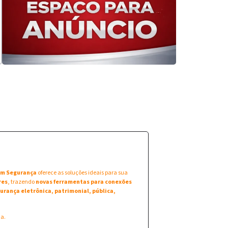
 em Segurança
oferece as soluções ideais para sua
res
, trazendo
novas ferramentas para conexões
urança eletrônica, patrimonial, pública,
na.