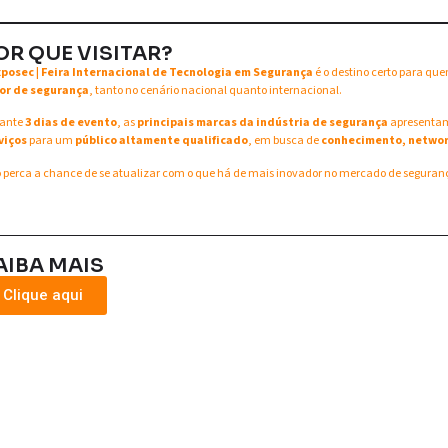
OR QUE VISITAR?
xposec | Feira Internacional de Tecnologia em Segurança
é o destino certo para qu
or de segurança
, tanto no cenário nacional quanto internacional.
ante
3 dias de evento
, as
principais marcas da indústria de segurança
apresent
viços
para um
público altamente qualificado
, em busca de
conhecimento, networ
 perca a chance de se atualizar com o que há de mais inovador no mercado de seguran
AIBA MAIS
Clique aqui