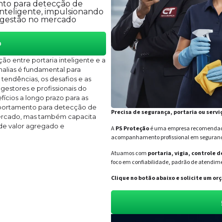
to para detecção de
inteligente, impulsionando
a gestão no mercado
o
ão entre portaria inteligente e a
lias é fundamental para
 tendências, os desafios e as
estores e profissionais do
fícios a longo prazo para as
mportamento para detecção de
Precisa de segurança, portaria ou servi
mercado, mas também capacita
 de valor agregado e
A
PS Proteção
é uma empresa recomendada 
acompanhamento profissional em segurança 
Atuamos com
portaria, vigia, controle 
foco em confiabilidade, padrão de atendime
Clique no botão abaixo e solicite um 