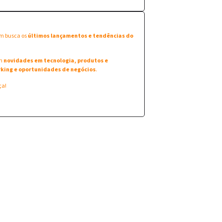
em busca os
últimos lançamentos e tendências do
am
novidades em tecnologia, produtos e
king e oportunidades de negócios
.
ça!