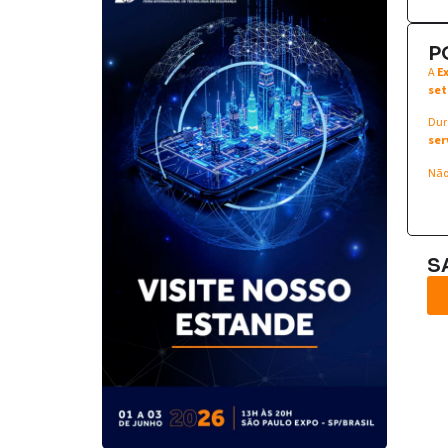
P
A
E
set
Dur
ser
Não
S