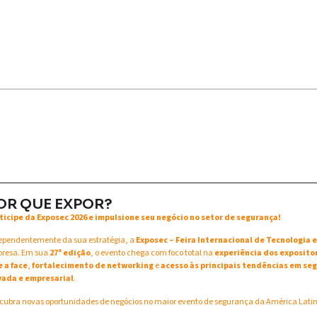
OR QUE EXPOR?
ticipe da Exposec 2026 e impulsione seu negócio no setor de segurança!
ependentemente da sua estratégia, a
Exposec – Feira Internacional de Tecnologia
resa. Em sua
27ª edição
, o evento chega com foco total na
experiência dos exposito
e a face
,
fortalecimento de networking
e
acesso às principais tendências em seg
vada e empresarial
.
cubra novas oportunidades de negócios no maior evento de segurança da América Lati