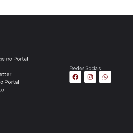
ie no Portal
Redes Sociais
etter
o Portal
to