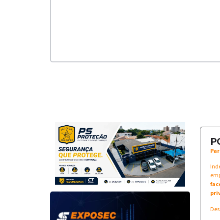
P
Par
Ind
emp
fac
pri
Des