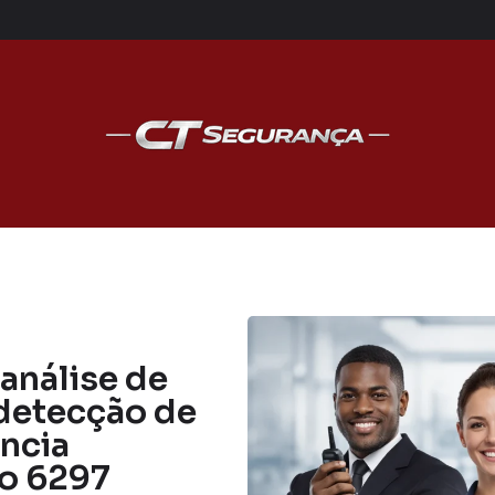
 análise de
detecção de
ência
ão 6297