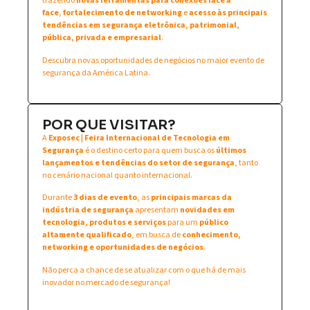
trazendo
novas ferramentas para conexões face a
face
,
fortalecimento de networking
e
acesso às principais
tendências em segurança eletrônica, patrimonial,
pública, privada e empresarial
.
Descubra novas oportunidades de negócios no maior evento de
segurança da América Latina.
POR QUE VISITAR?
A
Exposec | Feira Internacional de Tecnologia em
Segurança
é o destino certo para quem busca os
últimos
lançamentos e tendências do setor de segurança
, tanto
no cenário nacional quanto internacional.
Durante
3 dias de evento
, as
principais marcas da
indústria de segurança
apresentam
novidades em
tecnologia, produtos e serviços
para um
público
altamente qualificado
, em busca de
conhecimento,
networking e oportunidades de negócios
.
Não perca a chance de se atualizar com o que há de mais
inovador no mercado de segurança!