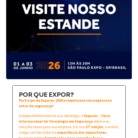
POR QUE EXPOR?
Participe da Exposec 2026 e impulsione seu negócio no
setor de segurança!
Independentemente da sua estratégia, a
Exposec – Feira
Internacional de Tecnologia em Segurança
oferece as
soluções ideais para sua empresa. Em sua
27ª edição
, o evento
chega com foco total na
experiência dos expositores
,