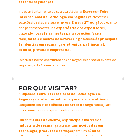
setor de segurança!
Independentemente da sua estratégia, a
Exposec – Feira
Internacional de Tecnologia em Segurança
oferece as
soluções ideais para sua empresa. Em sua
27ª edição
, o evento
chega com foco total na
experiência dos expositores
,
trazendo
novas ferramentas para conexões face a
face
,
fortalecimento de networking
e
acesso às principais
tendências em segurança eletrônica, patrimonial,
pública, privada e empresarial
.
Descubra novas oportunidades de negócios no maior evento de
segurança da América Latina.
POR QUE VISITAR?
A
Exposec | Feira Internacional de Tecnologia em
Segurança
é o destino certo para quem busca os
últimos
lançamentos e tendências do setor de segurança
, tanto
no cenário nacional quanto internacional.
Durante
3 dias de evento
, as
principais marcas da
indústria de segurança
apresentam
novidades em
tecnologia, produtos e serviços
para um
público