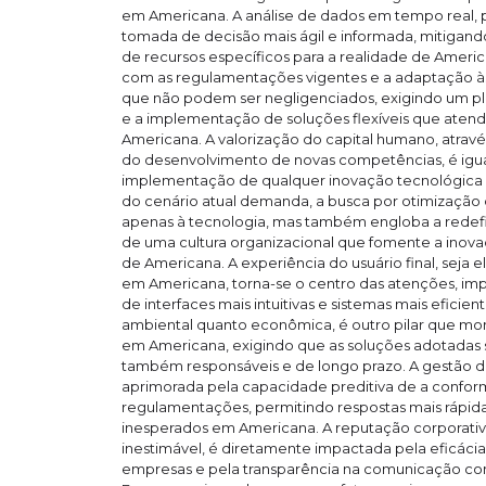
em Americana. A análise de dados em tempo real,
tomada de decisão mais ágil e informada, mitigand
de recursos específicos para a realidade de Ameri
com as regulamentações vigentes e a adaptação às
que não podem ser negligenciados, exigindo um p
e a implementação de soluções flexíveis que atend
Americana. A valorização do capital humano, atrav
do desenvolvimento de novas competências, é igua
implementação de qualquer inovação tecnológica
do cenário atual demanda, a busca por otimização 
apenas à tecnologia, mas também engloba a redefi
de uma cultura organizacional que fomente a inovaç
de Americana. A experiência do usuário final, seja 
em Americana, torna-se o centro das atenções, im
de interfaces mais intuitivas e sistemas mais eficien
ambiental quanto econômica, é outro pilar que moni
em Americana, exigindo que as soluções adotadas 
também responsáveis e de longo prazo. A gestão de 
aprimorada pela capacidade preditiva de a confo
regulamentações, permitindo respostas mais rápid
inesperados em Americana. A reputação corporativa,
inestimável, é diretamente impactada pela eficácia 
empresas e pela transparência na comunicação c