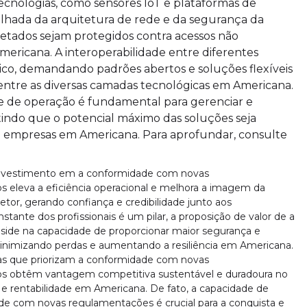
cnologias, como sensores IoT e plataformas de
alhada da arquitetura de rede e da segurança da
etados sejam protegidos contra acessos não
mericana. A interoperabilidade entre diferentes
ico, demandando padrões abertos e soluções flexíveis
ntre as diversas camadas tecnológicas em Americana.
 e de operação é fundamental para gerenciar e
tindo que o potencial máximo das soluções seja
a empresas em Americana. Para aprofundar, consulte
o investimento em a conformidade com novas
 eleva a eficiência operacional e melhora a imagem da
etor, gerando confiança e credibilidade junto aos
tante dos profissionais é um pilar, a proposição de valor de a
ide na capacidade de proporcionar maior segurança e
minimizando perdas e aumentando a resiliência em Americana.
s que priorizam a conformidade com novas
os obtêm vantagem competitiva sustentável e duradoura no
 e rentabilidade em Americana. De fato, a capacidade de
de com novas regulamentações é crucial para a conquista e