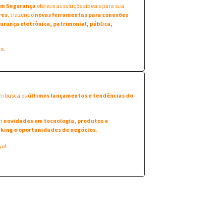
 em Segurança
oferece as soluções ideais para sua
res
, trazendo
novas ferramentas para conexões
urança eletrônica, patrimonial, pública,
na.
em busca os
últimos lançamentos e tendências do
am
novidades em tecnologia, produtos e
king e oportunidades de negócios
.
ça!