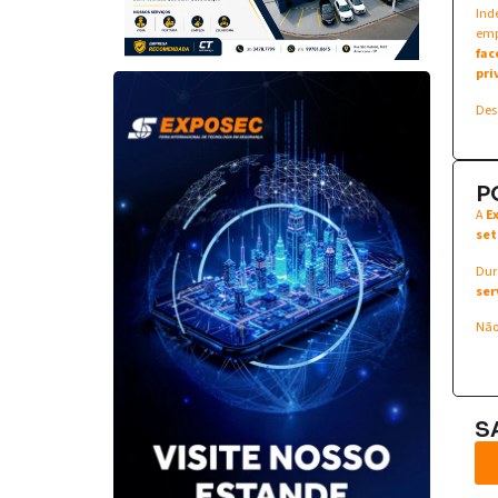
Ind
emp
fac
pri
Des
P
A
E
set
Dur
ser
Não
S