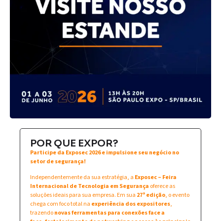
POR QUE EXPOR?
Participe da Exposec 2026 e impulsione seu negócio no
setor de segurança!
Independentemente da sua estratégia, a
Exposec – Feira
Internacional de Tecnologia em Segurança
oferece as
soluções ideais para sua empresa. Em sua
27ª edição
, o evento
chega com foco total na
experiência dos expositores
,
trazendo
novas ferramentas para conexões face a