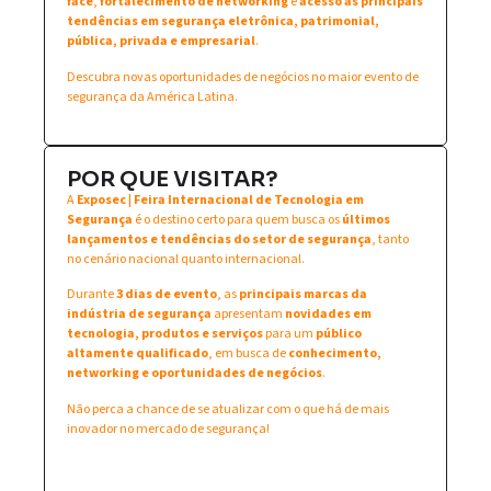
face
,
fortalecimento de networking
e
acesso às principais
tendências em segurança eletrônica, patrimonial,
pública, privada e empresarial
.
Descubra novas oportunidades de negócios no maior evento de
segurança da América Latina.
POR QUE VISITAR?
A
Exposec | Feira Internacional de Tecnologia em
Segurança
é o destino certo para quem busca os
últimos
lançamentos e tendências do setor de segurança
, tanto
no cenário nacional quanto internacional.
Durante
3 dias de evento
, as
principais marcas da
indústria de segurança
apresentam
novidades em
tecnologia, produtos e serviços
para um
público
altamente qualificado
, em busca de
conhecimento,
networking e oportunidades de negócios
.
Não perca a chance de se atualizar com o que há de mais
inovador no mercado de segurança!