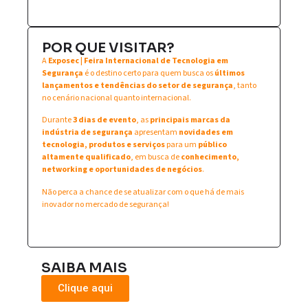
POR QUE VISITAR?
A
Exposec | Feira Internacional de Tecnologia em
Segurança
é o destino certo para quem busca os
últimos
lançamentos e tendências do setor de segurança
, tanto
no cenário nacional quanto internacional.
Durante
3 dias de evento
, as
principais marcas da
indústria de segurança
apresentam
novidades em
tecnologia, produtos e serviços
para um
público
altamente qualificado
, em busca de
conhecimento,
networking e oportunidades de negócios
.
Não perca a chance de se atualizar com o que há de mais
inovador no mercado de segurança!
SAIBA MAIS
Clique aqui