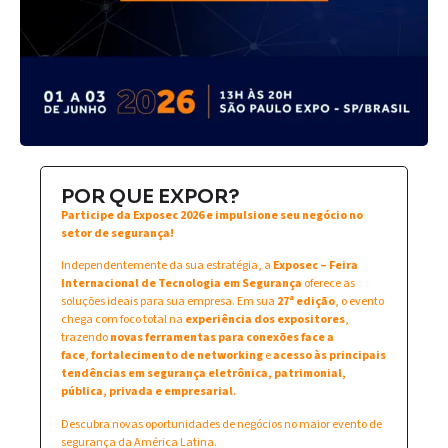
POR QUE EXPOR?
Participe da Exposec 2026 e impulsione seu negócio no
setor de segurança!
Independentemente da sua estratégia, a
Exposec – Feira
Internacional de Tecnologia em Segurança
oferece as
soluções ideais para sua empresa. Em sua
27ª edição
, o evento
chega com foco total na
experiência dos expositores
,
trazendo
novas ferramentas para conexões face a
face
,
fortalecimento de networking
e
acesso às principais
tendências em segurança eletrônica, patrimonial,
pública, privada e empresarial
.
Descubra novas oportunidades de negócios no maior evento de
segurança da América Latina.