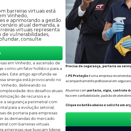
 barreiras virtuais está
 em Vinhedo,
es e aprimorando a gestão
 cenário atual demanda, a
eiras virtuais representa
 de vulnerabilidades,
ofundar, consulte
o
sas em Vinhedo, a ascensão de
Precisa de segurança, portaria ou servi
ge como um fator holístico para a
ades. Este artigo aprofunda-se
A
PS Proteção
é uma empresa recomendada 
ssa sinergia está provocando no
acompanhamento profissional em segurança 
e Vinhedo, delineando os
Atuamos com
portaria, vigia, controle 
complexidade dos desafios atuais
foco em confiabilidade, padrão de atendime
timização de recursos e a
ue a segurança perimetral com
Clique no botão abaixo e solicite um 
tal para a evolução setorial,
sas de portaria para empresas
der às demandas do mercado
tral com barreiras virtuais
ara empresas que buscam liderar