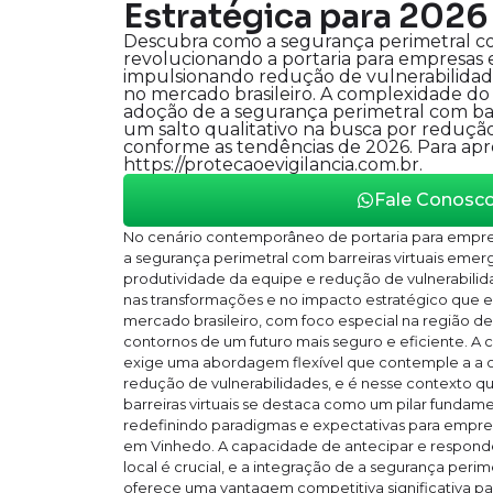
Estratégica para 2026
Descubra como a segurança perimetral com
revolucionando a portaria para empresas
impulsionando redução de vulnerabilidad
no mercado brasileiro. A complexidade do
adoção de a segurança perimetral com barr
um salto qualitativo na busca por redução
conforme as tendências de 2026. Para apr
https://protecaoevigilancia.com.br.
Fale Conosc
No cenário contemporâneo de portaria para empre
a segurança perimetral com barreiras virtuais emer
produtividade da equipe e redução de vulnerabilid
nas transformações e no impacto estratégico que e
mercado brasileiro, com foco especial na região d
contornos de um futuro mais seguro e eficiente. A 
exige uma abordagem flexível que contemple a a o
redução de vulnerabilidades, e é nesse contexto q
barreiras virtuais se destaca como um pilar fundamen
redefinindo paradigmas e expectativas para empre
em Vinhedo. A capacidade de antecipar e respon
local é crucial, e a integração de a segurança perime
oferece uma vantagem competitiva significativa p