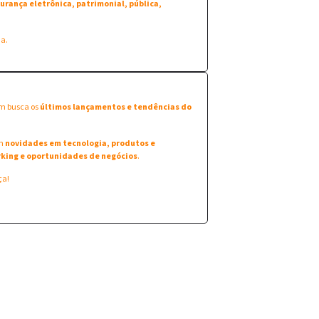
urança eletrônica, patrimonial, pública,
na.
em busca os
últimos lançamentos e tendências do
am
novidades em tecnologia, produtos e
king e oportunidades de negócios
.
ça!