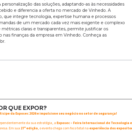
 personalização das soluções, adaptando-as às necessidades
ercebido e diferencia a oferta no mercado de Vinhedo. A
o, que integre tecnologia, expertise humana e processos
demandas de um mercado cada vez mais exigente e complexo
étricas claras e transparentes, permite justificar os
vo nas finanças da empresa em Vinhedo. Conheça as
br.
OR QUE EXPOR?
ticipe da Exposec 2026 e impulsione seu negócio no setor de segurança!
ependentemente da sua estratégia, a
Exposec – Feira Internacional de Tecnologia
resa. Em sua
27ª edição
, o evento chega com foco total na
experiência dos exposito