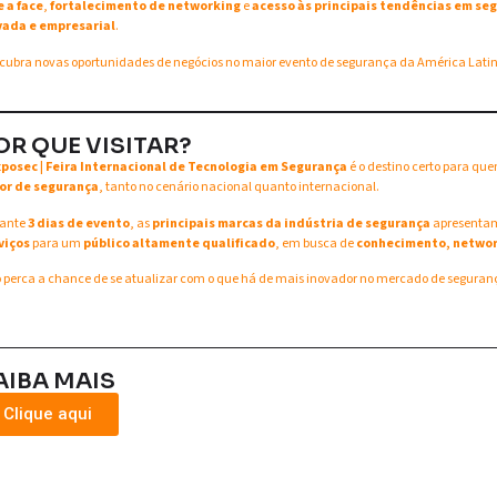
e a face
,
fortalecimento de networking
e
acesso às principais tendências em seg
vada e empresarial
.
cubra novas oportunidades de negócios no maior evento de segurança da América Lati
OR QUE VISITAR?
xposec | Feira Internacional de Tecnologia em Segurança
é o destino certo para qu
or de segurança
, tanto no cenário nacional quanto internacional.
ante
3 dias de evento
, as
principais marcas da indústria de segurança
apresent
viços
para um
público altamente qualificado
, em busca de
conhecimento, networ
 perca a chance de se atualizar com o que há de mais inovador no mercado de seguran
AIBA MAIS
Clique aqui