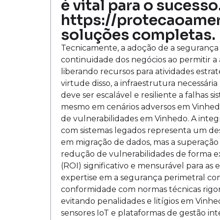
é vital para o sucess
https://protecaoamer
soluções completas.
Tecnicamente, a adoção de a segurança pe
continuidade dos negócios ao permitir a 
liberando recursos para atividades estr
virtude disso, a infraestrutura necessári
deve ser escalável e resiliente a falhas 
mesmo em cenários adversos em Vinhedo
de vulnerabilidades em Vinhedo. A integ
com sistemas legados representa um desa
em migração de dados, mas a superação d
redução de vulnerabilidades de forma e
(ROI) significativo e mensurável para a
expertise em a segurança perimetral com b
conformidade com normas técnicas rigor
evitando penalidades e litígios em Vinh
sensores IoT e plataformas de gestão in