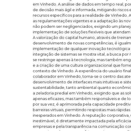
em Vinhedo. A análise de dados em tempo real, p
de decisão mais ágil e informada, mitigando riscos
recursos específicos para a realidade de Vinhedo.
as regulamentações vigentes e a adaptação às nov
não podem ser negligenciados, exigindo um planej
implementação de soluções flexíveis que atendam 
A valorização do capital humano, através de treina
desenvolvimento de novas competências, é igualme
implementação de qualquer inovação tecnológica 
integração de sistemas se mostra vital, a busca por
se restringe apenas à tecnologia, mas também eng
e a criação de uma cultura organizacional que fomen
contexto de Vinhedo. A experiência do usuário final
colaborador em Vinhedo, torna-se o centro das at
desenvolvimento de interfaces mais intuitivas e sist
sustentabilidade, tanto ambiental quanto econômica
a zeladoria predial em Vinhedo, exigindo que as s
apenas eficazes, mas também responsáveis e de lon
por sua vez, é aprimorada pela capacidade prediti
barreiras virtuais, permitindo respostas mais rápid
inesperados em Vinhedo. A reputação corporativa, u
inestimável, é diretamente impactada pela eficácia 
empresas e pela transparência na comunicação c