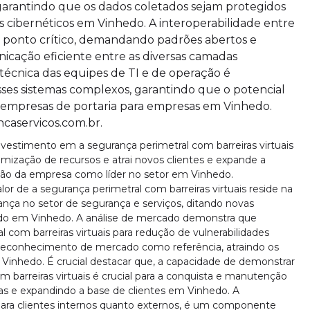
garantindo que os dados coletados sejam protegidos
s cibernéticos em Vinhedo. A interoperabilidade entre
m ponto crítico, demandando padrões abertos e
icação eficiente entre as diversas camadas
técnica das equipes de TI e de operação é
ses sistemas complexos, garantindo que o potencial
 empresas de portaria para empresas em Vinhedo.
caservicos.com.br.
investimento em a segurança perimetral com barreiras virtuais
imização de recursos e atrai novos clientes e expande a
ção da empresa como líder no setor em Vinhedo.
lor de a segurança perimetral com barreiras virtuais reside na
rança no setor de segurança e serviços, ditando novas
ado em Vinhedo. A análise de mercado demonstra que
 com barreiras virtuais para redução de vulnerabilidades
reconhecimento de mercado como referência, atraindo os
 Vinhedo. É crucial destacar que, a capacidade de demonstrar
 barreiras virtuais é crucial para a conquista e manutenção
icas e expandindo a base de clientes em Vinhedo. A
para clientes internos quanto externos, é um componente