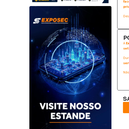
fac
pri
Des
P
A
E
set
Dur
ser
Não
S