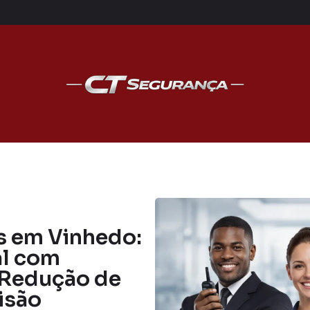
s em Vinhedo:
al com
a Redução de
isão