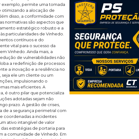
or exemplo, permite uma tomada
 e otimizando a alocação de
 Além disso, a conformidade com
as normativas são aspectos que
amento estratégico robusto e a
às particularidades de Vinhedo.
mentos contínuos e do
nte vital para o sucesso da
em Vinhedo. Ainda mais, a
 redução de vulnerabilidades não
loba a redefinição de processos
te a inovação e a resiliência no
, seja ele um cliente ou um
enções, impulsionando o
emas mais eficientes. A
, é outro pilar que potencializa
oluções adotadas sejam não
go prazo. A gestão de crises,
va de a segurança perimetral com
as e coordenadas a incidentes
m ativo intangível de valor
das estratégias de portaria para
om a comunidade de Vinhedo. Em