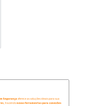
 em Segurança
oferece as soluções ideais para sua
res
, trazendo
novas ferramentas para conexões