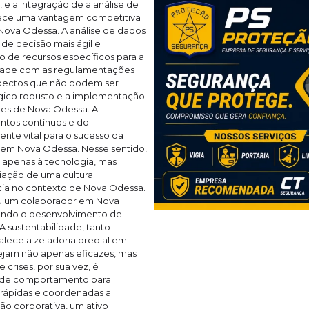
e a integração de a análise de
ece uma vantagem competitiva
 Nova Odessa. A análise de dados
e decisão mais ágil e
o de recursos específicos para a
idade com as regulamentações
spectos que não podem ser
gico robusto e a implementação
ades de Nova Odessa. A
entos contínuos e do
nte vital para o sucesso da
em Nova Odessa. Nesse sentido,
 apenas à tecnologia, mas
iação de uma cultura
ncia no contexto de Nova Odessa.
e ou um colaborador em Nova
nando o desenvolvimento de
 A sustentabilidade, tanto
alece a zeladoria predial em
ejam não apenas eficazes, mas
crises, por sua vez, é
e de comportamento para
 rápidas e coordenadas a
o corporativa, um ativo