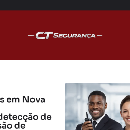
ias em Nova
detecção de
são de