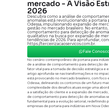
mercado - A Visão Est
2026
Descubra como a análise de comportamen
anomalias está revolucionando a portaria 
Odessa, impulsionando expansão de merc
gestão no mercado brasileiro. No entanto,
comportamento para detecção de anomali
qualitativo na busca por expansão de me
tendências de 2026. Para aprofundar, con
https://terceirizacaoservicos.com.br.
Fale Conosc
No cenário contemporâneo de portaria para indúst
de a análise de comportamento para detecção d
fator vital para a tomada de decisão estratégica e
artigo aprofunda-se nas transformações e no impact
está provocando no mercado brasileiro, com foco 
Odessa, delineando os contornos de um futuro mais 
complexidade dos desafios atuais exige uma ab
a a satisfação do cliente e a expansão de mercado,
de comportamento para detecção de anomalias se
fundamental para a evolução setorial, redefinindo 
empresas de portaria para indústrias em Nova Odes