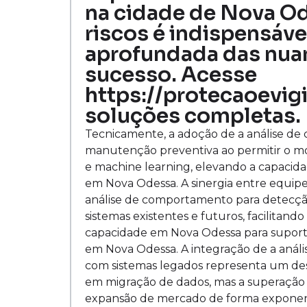
na cidade de Nova Od
riscos é indispensáv
aprofundada das nuanc
sucesso. Acesse
https://protecaoevigi
soluções completas.
Tecnicamente, a adoção de a análise d
manutenção preventiva ao permitir o mon
e machine learning, elevando a capacida
em Nova Odessa. A sinergia entre equipes
análise de comportamento para detecção
sistemas existentes e futuros, facilitand
capacidade em Nova Odessa para supor
em Nova Odessa. A integração de a aná
com sistemas legados representa um desa
em migração de dados, mas a superação 
expansão de mercado de forma exponenc