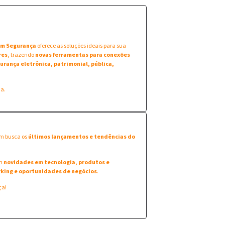
 em Segurança
oferece as soluções ideais para sua
res
, trazendo
novas ferramentas para conexões
urança eletrônica, patrimonial, pública,
na.
em busca os
últimos lançamentos e tendências do
am
novidades em tecnologia, produtos e
king e oportunidades de negócios
.
ça!