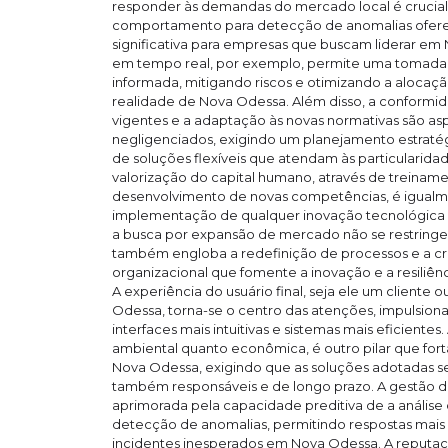
responder às demandas do mercado local é crucial, 
comportamento para detecção de anomalias ofer
significativa para empresas que buscam liderar em
em tempo real, por exemplo, permite uma tomada d
informada, mitigando riscos e otimizando a alocaçã
realidade de Nova Odessa. Além disso, a conform
vigentes e a adaptação às novas normativas são a
negligenciados, exigindo um planejamento estraté
de soluções flexíveis que atendam às particularid
valorização do capital humano, através de treinam
desenvolvimento de novas competências, é igualme
implementação de qualquer inovação tecnológica 
a busca por expansão de mercado não se restringe
também engloba a redefinição de processos e a cr
organizacional que fomente a inovação e a resiliê
A experiência do usuário final, seja ele um client
Odessa, torna-se o centro das atenções, impulsio
interfaces mais intuitivas e sistemas mais eficientes.
ambiental quanto econômica, é outro pilar que fort
Nova Odessa, exigindo que as soluções adotadas s
também responsáveis e de longo prazo. A gestão de 
aprimorada pela capacidade preditiva de a anális
detecção de anomalias, permitindo respostas mais
incidentes inesperados em Nova Odessa. A reputaçã