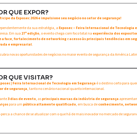
OR QUE EXPOR?
ticipe da Exposec 2026 e impulsione seu negócio no setor de segurança!
ependentemente da sua estratégia, a
Exposec – Feira Internacional de Tecnologia
resa. Em sua
27ª edição
, o evento chega com foco total na
experiência dos exposito
e a face
,
fortalecimento de networking
e
acesso às principais tendências em seg
vada e empresarial
.
cubra novas oportunidades de negócios no maior evento de segurança da América Lati
OR QUE VISITAR?
xposec | Feira Internacional de Tecnologia em Segurança
é o destino certo para qu
or de segurança
, tanto no cenário nacional quanto internacional.
ante
3 dias de evento
, as
principais marcas da indústria de segurança
apresent
viços
para um
público altamente qualificado
, em busca de
conhecimento, networ
 perca a chance de se atualizar com o que há de mais inovador no mercado de seguran