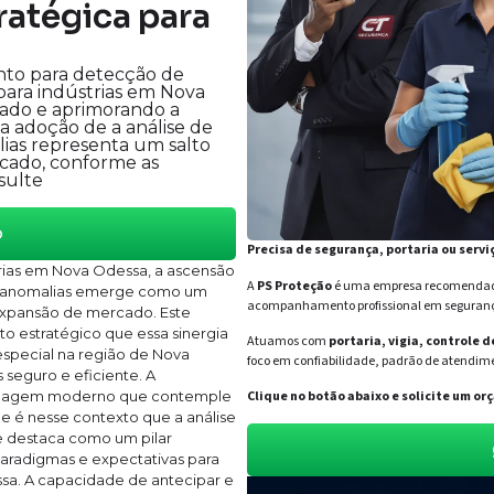
ratégica para
to para detecção de
para indústrias em Nova
ado e aprimorando a
 a adoção de a análise de
as representa um salto
rcado, conforme as
sulte
o
Precisa de segurança, portaria ou servi
rias em Nova Odessa, a ascensão
A
PS Proteção
é uma empresa recomendada 
e anomalias emerge como um
acompanhamento profissional em segurança 
 expansão de mercado. Este
o estratégico que essa sinergia
Atuamos com
portaria, vigia, controle 
especial na região de Nova
foco em confiabilidade, padrão de atendime
seguro e eficiente. A
ordagem moderno que contemple
Clique no botão abaixo e solicite um 
 e é nesse contexto que a análise
 destaca como um pilar
paradigmas e expectativas para
sa. A capacidade de antecipar e