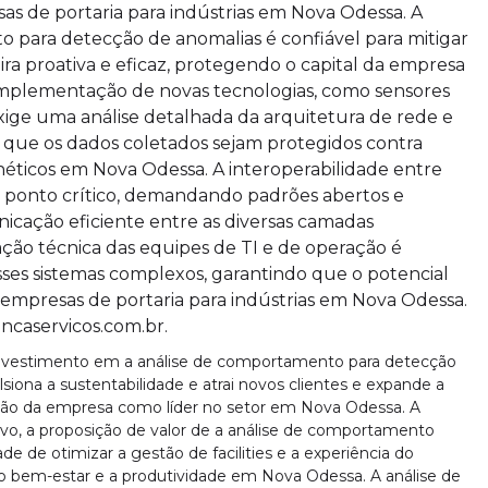
sas de portaria para indústrias em Nova Odessa. A
 para detecção de anomalias é confiável para mitigar
eira proativa e eficaz, protegendo o capital da empresa
 implementação de novas tecnologias, como sensores
exige uma análise detalhada da arquitetura de rede e
 que os dados coletados sejam protegidos contra
néticos em Nova Odessa. A interoperabilidade entre
m ponto crítico, demandando padrões abertos e
icação eficiente entre as diversas camadas
ção técnica das equipes de TI e de operação é
ses sistemas complexos, garantindo que o potencial
empresas de portaria para indústrias em Nova Odessa.
ancaservicos.com.br.
 investimento em a análise de comportamento para detecção
ona a sustentabilidade e atrai novos clientes e expande a
ição da empresa como líder no setor em Nova Odessa. A
vo, a proposição de valor de a análise de comportamento
e de otimizar a gestão de facilities e a experiência do
o bem-estar e a produtividade em Nova Odessa. A análise de