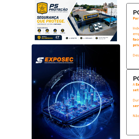
P
Par
Ind
emp
fac
pri
Des
P
A
E
set
Dur
ser
Não