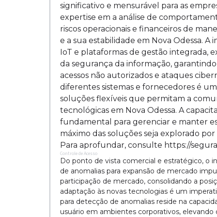
significativo e mensurável para as empre
expertise em a análise de comportamento
riscos operacionais e financeiros de man
e a sua estabilidade em Nova Odessa. A
IoT e plataformas de gestão integrada, 
da segurança da informação, garantindo
acessos não autorizados e ataques ciber
diferentes sistemas e fornecedores é u
soluções flexíveis que permitam a comun
tecnológicas em Nova Odessa. A capacita
fundamental para gerenciar e manter es
máximo das soluções seja explorado por 
Para aprofundar, consulte https://segur
Controle de Acesso
Do ponto de vista comercial e estratégico, o
de anomalias para expansão de mercado impulsi
participação de mercado, consolidando a pos
adaptação às novas tecnologias é um imperati
para detecção de anomalias reside na capacidad
usuário em ambientes corporativos, elevando 