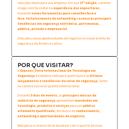
soluções ideais para sua empresa. Em sua
27ª edição
, o evento
chega com foco total na
experiência dos expositores
,
trazendo
novas ferramentas para conexões face a
face
,
fortalecimento de networking
e
acesso às principais
tendências em segurança eletrônica, patrimonial,
pública, privada e empresarial
.
Descubra novas oportunidades de negócios no maior evento de
segurança da América Latina.
POR QUE VISITAR?
A
Exposec | Feira Internacional de Tecnologia em
Segurança
é o destino certo para quem busca os
últimos
lançamentos e tendências do setor de segurança
, tanto
no cenário nacional quanto internacional.
Durante
3 dias de evento
, as
principais marcas da
indústria de segurança
apresentam
novidades em
tecnologia, produtos e serviços
para um
público
altamente qualificado
, em busca de
conhecimento,
networking e oportunidades de negócios
.
Não perca a chance de se atualizar com o que há de mais