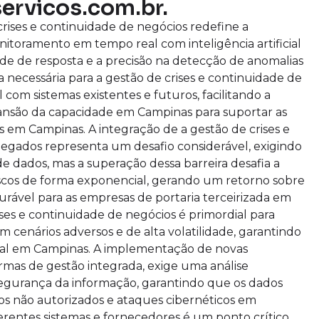
servicos.com.br.
rises e continuidade de negócios redefine a
nitoramento em tempo real com inteligência artificial
de de resposta e a precisão na detecção de anomalias
a necessária para a gestão de crises e continuidade de
 com sistemas existentes e futuros, facilitando a
pansão da capacidade em Campinas para suportar as
 em Campinas. A integração de a gestão de crises e
legados representa um desafio considerável, exigindo
 dados, mas a superação dessa barreira desafia a
iscos de forma exponencial, gerando um retorno sobre
surável para as empresas de portaria terceirizada em
ses e continuidade de negócios é primordial para
 cenários adversos e de alta volatilidade, garantindo
ional em Campinas. A implementação de novas
ormas de gestão integrada, exige uma análise
segurança da informação, garantindo que os dados
os não autorizados e ataques cibernéticos em
erentes sistemas e fornecedores é um ponto crítico,