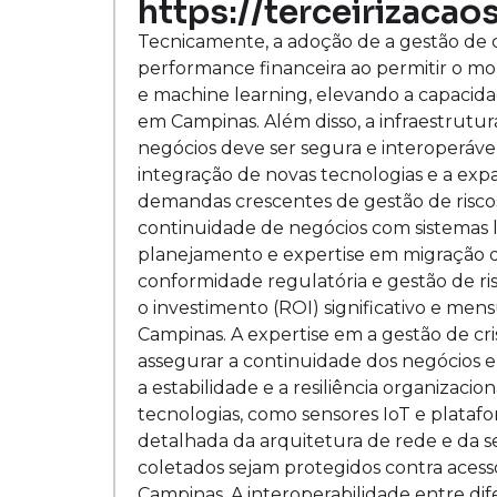
https://terceirizacao
Tecnicamente, a adoção de a gestão de c
performance financeira ao permitir o mo
e machine learning, elevando a capacida
em Campinas. Além disso, a infraestrutur
negócios deve ser segura e interoperável
integração de novas tecnologias e a ex
demandas crescentes de gestão de riscos
continuidade de negócios com sistemas 
planejamento e expertise em migração de
conformidade regulatória e gestão de r
o investimento (ROI) significativo e men
Campinas. A expertise em a gestão de cri
assegurar a continuidade dos negócios em
a estabilidade e a resiliência organizac
tecnologias, como sensores IoT e plataf
detalhada da arquitetura de rede e da 
coletados sejam protegidos contra acess
Campinas. A interoperabilidade entre dif