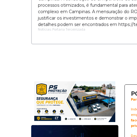
processos otimizados, é fundamental para a
complexo em Campinas. A mensuração do ROI, 
justificar os investimentos e demonstrar o i
detalhes podem ser encontrados em https://te
Notícias: Portaria Terceirizada
P
Par
Ind
emp
fac
pri
Des