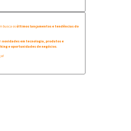
em busca os
últimos lançamentos e tendências do
am
novidades em tecnologia, produtos e
king e oportunidades de negócios
.
ça!