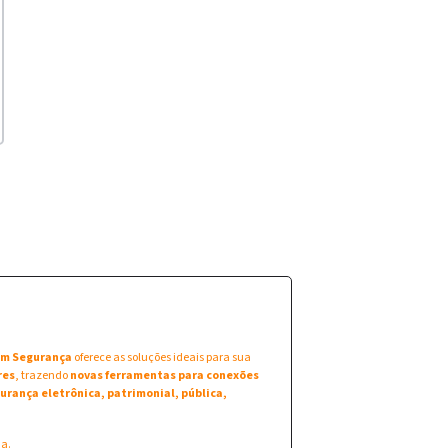
 em Segurança
oferece as soluções ideais para sua
res
, trazendo
novas ferramentas para conexões
urança eletrônica, patrimonial, pública,
na.