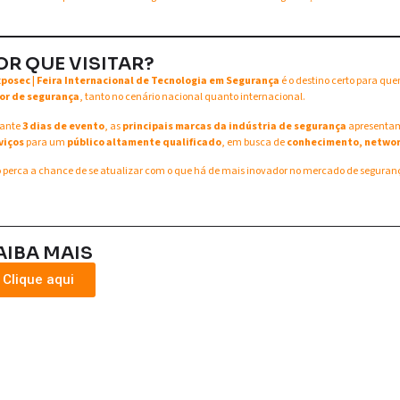
OR QUE VISITAR?
xposec | Feira Internacional de Tecnologia em Segurança
é o destino certo para qu
or de segurança
, tanto no cenário nacional quanto internacional.
ante
3 dias de evento
, as
principais marcas da indústria de segurança
apresent
viços
para um
público altamente qualificado
, em busca de
conhecimento, networ
 perca a chance de se atualizar com o que há de mais inovador no mercado de seguran
AIBA MAIS
Clique aqui