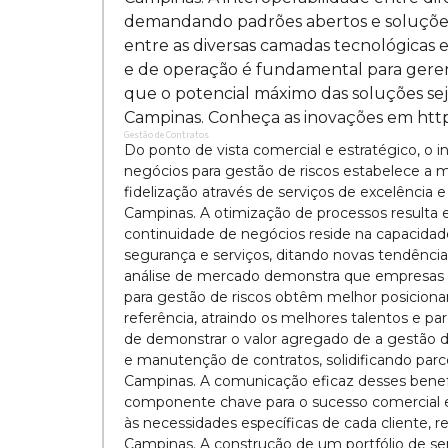
demandando padrões abertos e soluções
entre as diversas camadas tecnológicas 
e de operação é fundamental para geren
que o potencial máximo das soluções sej
Campinas. Conheça as inovações em https:
Gestão de Contratos
Do ponto de vista comercial e estratégico, o 
negócios para gestão de riscos estabelece a 
fidelização através de serviços de excelência
Campinas. A otimização de processos resulta e
continuidade de negócios reside na capacidade
segurança e serviços, ditando novas tendênci
análise de mercado demonstra que empresas q
para gestão de riscos obtêm melhor posicio
referência, atraindo os melhores talentos e p
de demonstrar o valor agregado de a gestão de
e manutenção de contratos, solidificando parc
Campinas. A comunicação eficaz desses benefíc
componente chave para o sucesso comercial e
às necessidades específicas de cada cliente, r
Campinas. A construção de um portfólio de ser