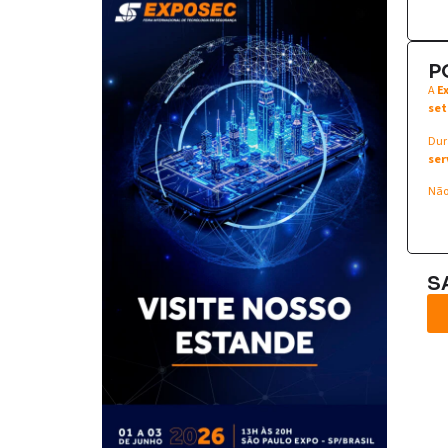
P
A
E
set
Dur
ser
Não
S