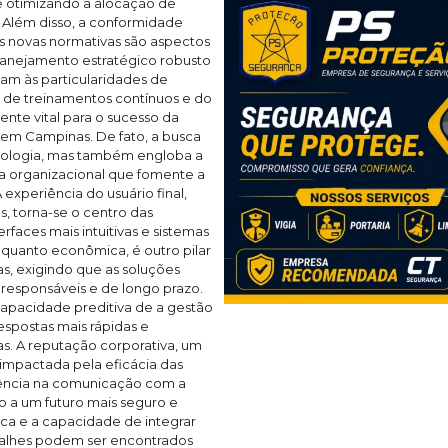
 e otimizando a alocação de
. Além disso, a conformidade
 novas normativas são aspectos
lanejamento estratégico robusto
am às particularidades de
s de treinamentos contínuos e do
nte vital para o sucesso da
em Campinas. De fato, a busca
cnologia, mas também engloba a
ra organizacional que fomente a
experiência do usuário final,
, torna-se o centro das
faces mais intuitivas e sistemas
l quanto econômica, é outro pilar
s, exigindo que as soluções
esponsáveis e de longo prazo.
 capacidade preditiva de a gestão
espostas mais rápidas e
. A reputação corporativa, um
e impactada pela eficácia das
arência na comunicação com a
 a um futuro mais seguro e
tica e a capacidade de integrar
talhes podem ser encontrados