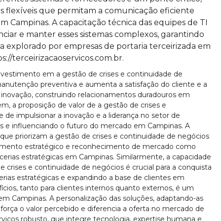
 flexíveis que permitam a comunicação eficiente
em Campinas. A capacitação técnica das equipes de TI
ciar e manter esses sistemas complexos, garantindo
a explorado por empresas de portaria terceirizada em
//terceirizacaoservicos.com.br.
investimento em a gestão de crises e continuidade de
manutenção preventiva e aumenta a satisfação do cliente e a
 e inovação, construindo relacionamentos duradouros em
m, a proposição de valor de a gestão de crises e
 de impulsionar a inovação e a liderança no setor de
as e influenciando o futuro do mercado em Campinas. A
ue priorizam a gestão de crises e continuidade de negócios
namento estratégico e reconhecimento de mercado como
arcerias estratégicas em Campinas. Similarmente, a capacidade
 crises e continuidade de negócios é crucial para a conquista
erias estratégicas e expandindo a base de clientes em
ios, tanto para clientes internos quanto externos, é um
m Campinas. A personalização das soluções, adaptando-as
eforça o valor percebido e diferencia a oferta no mercado de
viços robusto, que integre tecnologia, expertise humana e