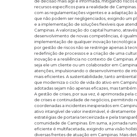
de decisão mais ágil e informada, mitigando riscos
recursos específicos para a realidade de Campinas
com as regulamentações vigentes e a adaptação às
que não podem ser negligenciados, exigindo um p
e a implementação de soluções flexíveis que atend
Campinas. A valorização do capital humano, atravé
desenvolvimento de novas competências, é igualme
implementação de qualquer inovação tecnológica 
por gestão de riscos não se restringe apenas à te
redefinição de processos e a criação de uma cultu
inovação e a resiliência no contexto de Campinas. A 
seja ele um cliente ou um colaborador em Campinas
atenções, impulsionando o desenvolvimento de inter
mais eficientes. A sustentabilidade, tanto ambienta
que moderniza o ciclo de vida do ativo em Campina
adotadas sejam não apenas eficazes, mas também r
A gestão de crises, por sua vez, é aprimorada pela
de crises e continuidade de negócios, permitindo r
coordenadas a incidentes inesperados em Campinas
ativo intangível de valor inestimável, é diretament
estratégias de portaria terceirizada e pela transp
comunidade de Campinas. Em suma, a jornada rumo
eficiente é multifacetada, exigindo uma visão holís
diversas frentes de atuação em Campinas. Mais de