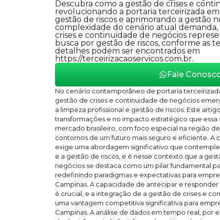
Descubra como a gestão de crises e conti
revolucionando a portaria terceirizada e
gestão de riscos e aprimorando a gestão no
complexidade do cenário atual demanda, 
crises e continuidade de negócios represe
busca por gestão de riscos, conforme as t
detalhes podem ser encontrados em
https://terceirizacaoservicos.com.br.
Fale Conosc
No cenário contemporâneo de portaria terceirizad
gestão de crises e continuidade de negócios emer
a limpeza profissional e gestão de riscos. Este arti
transformações e no impacto estratégico que essa 
mercado brasileiro, com foco especial na região d
contornos de um futuro mais seguro e eficiente. A 
exige uma abordagem significativo que contemple 
e a gestão de riscos, e é nesse contexto que a ges
negócios se destaca como um pilar fundamental par
redefinindo paradigmas e expectativas para empres
Campinas. A capacidade de antecipar e responder
é crucial, e a integração de a gestão de crises e c
uma vantagem competitiva significativa para empr
Campinas. A análise de dados em tempo real, por