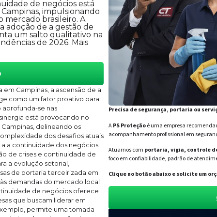
nuidade de negócios está
m Campinas, impulsionando
 mercado brasileiro. A
a adoção de a gestão de
nta um salto qualitativo na
endências de 2026. Mais
o
a em Campinas, a ascensão de a
ge como um fator proativo para
go aprofunda-se nas
Precisa de segurança, portaria ou servi
sinergia está provocando no
A
PS Proteção
é uma empresa recomendada 
e Campinas, delineando os
acompanhamento profissional em segurança 
complexidade dos desafios atuais
a a continuidade dos negócios
Atuamos com
portaria, vigia, controle 
tão de crises e continuidade de
foco em confiabilidade, padrão de atendime
a a evolução setorial,
as de portaria terceirizada em
Clique no botão abaixo e solicite um 
 às demandas do mercado local
ontinuidade de negócios oferece
esas que buscam liderar em
 exemplo, permite uma tomada