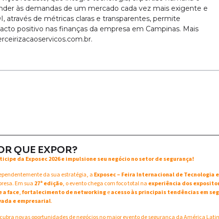
tender às demandas de um mercado cada vez mais exigente e
através de métricas claras e transparentes, permite
mpacto positivo nas finanças da empresa em Campinas. Mais
rceirizacaoservicos.com.br.
OR QUE EXPOR?
ticipe da Exposec 2026 e impulsione seu negócio no setor de segurança!
ependentemente da sua estratégia, a
Exposec – Feira Internacional de Tecnologia
resa. Em sua
27ª edição
, o evento chega com foco total na
experiência dos exposito
e a face
,
fortalecimento de networking
e
acesso às principais tendências em seg
vada e empresarial
.
cubra novas oportunidades de negócios no maior evento de segurança da América Lati