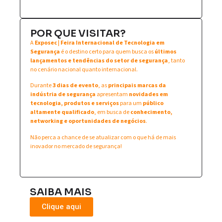
POR QUE VISITAR?
A
Exposec | Feira Internacional de Tecnologia em
Segurança
é o destino certo para quem busca os
últimos
lançamentos e tendências do setor de segurança
, tanto
no cenário nacional quanto internacional.
Durante
3 dias de evento
, as
principais marcas da
indústria de segurança
apresentam
novidades em
tecnologia, produtos e serviços
para um
público
altamente qualificado
, em busca de
conhecimento,
networking e oportunidades de negócios
.
Não perca a chance de se atualizar com o que há de mais
inovador no mercado de segurança!
SAIBA MAIS
Clique aqui