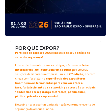
POR QUE EXPOR?
Participe da Exposec 2026 e impulsione seu negócio no
setor de segurança!
Independentemente da sua estratégia, a
Exposec – Feira
Internacional de Tecnologia em Segurança
oferece as
soluções ideais para sua empresa. Em sua
27ª edição
, o evento
chega com foco total na
experiência dos expositores
,
trazendo
novas ferramentas para conexões face a
face
,
fortalecimento de networking
e
acesso às principais
tendências em segurança eletrônica, patrimonial,
pública, privada e empresarial
.
Descubra novas oportunidades de negócios no maior evento de
segurança da América Latina.