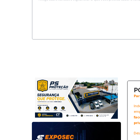
P
Par
Ind
emp
fac
pri
Des