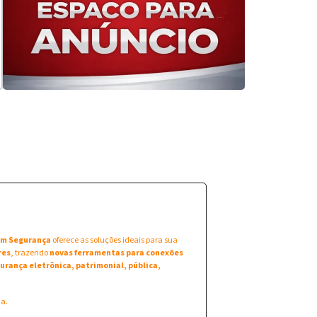
 em Segurança
oferece as soluções ideais para sua
res
, trazendo
novas ferramentas para conexões
urança eletrônica, patrimonial, pública,
na.