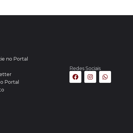
ie no Portal
Redes Sociais
etter
o Portal
to