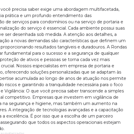
e você precisa saber exige uma abordagem multifacetada,
ia prática e um profundo entendimento das
ão de serviços para condomínios ou na serviço de portaria e
alização do serviço é essencial. Cada ambiente possui suas
deve ser desenhada sob medida. A atenção aos detalhes, a
tação a novas demandas são características que definem um
, proporcionando resultados tangíveis e duradouros. A Rondas
ilar fundamental para o sucesso e a segurança de qualquer
roteção de ativos e pessoas se torna cada vez mais
 crucial. Nossos especialistas em empresa de portaria e
, oferecendo soluções personalizadas que se adaptam às
expertise acumulada ao longo de anos de atuação nos permite
 riscos e garantindo a tranquilidade necessária para o foco
e Vigilância: O que você precisa saber transcende a simples
ial competitivo. Empresas que investem em vigilância de
a na segurança e higiene, mas também um aumento na
res. A integração de tecnologias avançadas e a capacitação
a excelência. É por isso que a escolha de um parceiro
al, assegurando que todos os aspectos operacionais estejam
do.
ndas motorizadas