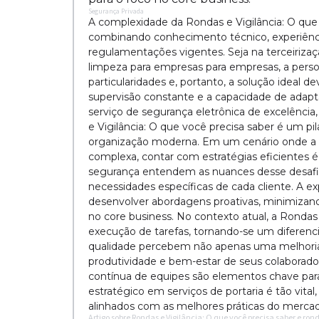
Segurança Privada
A complexidade da Rondas e Vigilância: O qu
combinando conhecimento técnico, experiênc
regulamentações vigentes. Seja na terceirizaç
limpeza para empresas para empresas, a person
particularidades e, portanto, a solução ideal 
supervisão constante e a capacidade de adap
serviço de segurança eletrônica de excelência
e Vigilância: O que você precisa saber é um p
organização moderna. Em um cenário onde a p
complexa, contar com estratégias eficientes é
segurança entendem as nuances desse desafio
necessidades específicas de cada cliente. A 
desenvolver abordagens proativas, minimizando
no core business. No contexto atual, a Rondas 
execução de tarefas, tornando-se um diferenc
qualidade percebem não apenas uma melhori
produtividade e bem-estar de seus colaborado
contínua de equipes são elementos chave para 
estratégico em serviços de portaria é tão vit
alinhados com as melhores práticas do merca
Artigo sobre Rondas e Vigilância: O que você precisa saber e ro