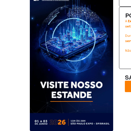
P
A
E
set
Dur
ser
Não
S