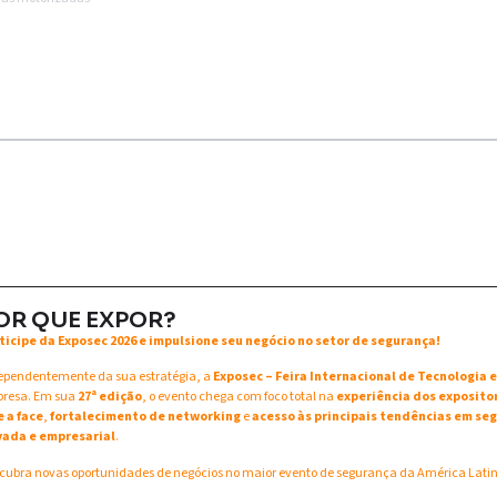
OR QUE EXPOR?
ticipe da Exposec 2026 e impulsione seu negócio no setor de segurança!
ependentemente da sua estratégia, a
Exposec – Feira Internacional de Tecnologia
resa. Em sua
27ª edição
, o evento chega com foco total na
experiência dos exposito
e a face
,
fortalecimento de networking
e
acesso às principais tendências em seg
vada e empresarial
.
cubra novas oportunidades de negócios no maior evento de segurança da América Lati