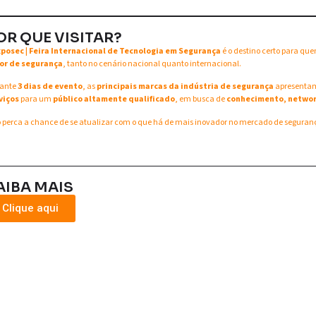
OR QUE VISITAR?
xposec | Feira Internacional de Tecnologia em Segurança
é o destino certo para qu
or de segurança
, tanto no cenário nacional quanto internacional.
ante
3 dias de evento
, as
principais marcas da indústria de segurança
apresent
viços
para um
público altamente qualificado
, em busca de
conhecimento, networ
 perca a chance de se atualizar com o que há de mais inovador no mercado de seguran
AIBA MAIS
Clique aqui