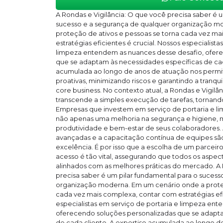
A Rondas e Vigilância: O que você precisa saber é 
sucesso e a segurança de qualquer organização m
proteção de ativos e pessoas se torna cada vez m
estratégias eficientes é crucial. Nossos especialista
limpeza entendem as nuances desse desafio, ofer
que se adaptam às necessidades específicas de cad
acumulada ao longo de anos de atuação nos perm
proativas, minimizando riscos e garantindo a tranqu
core business. No contexto atual, a Rondas e Vigilâ
transcende a simples execução de tarefas, tornando
Empresas que investem em serviço de portaria e 
não apenas uma melhoria na segurança e higiene
produtividade e bem-estar de seus colaboradores. 
avançadas e a capacitação contínua de equipes sã
excelência. É por isso que a escolha de um parceir
acesso é tão vital, assegurando que todos os aspec
alinhados com as melhores práticas do mercado. A 
precisa saber é um pilar fundamental para o sucess
organização moderna. Em um cenário onde a proteç
cada vez mais complexa, contar com estratégias efi
especialistas em serviço de portaria e limpeza en
oferecendo soluções personalizadas que se adapta
de cada cliente. A expertise acumulada ao longo d