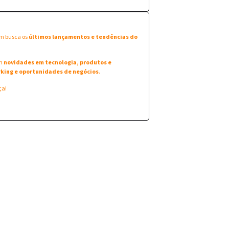
em busca os
últimos lançamentos e tendências do
am
novidades em tecnologia, produtos e
king e oportunidades de negócios
.
ça!