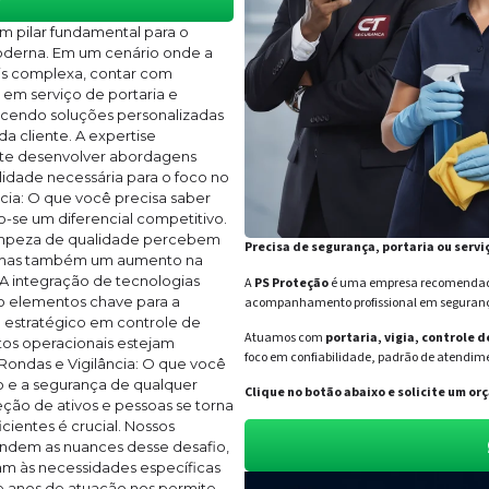
um pilar fundamental para o
oderna. Em um cenário onde a
ais complexa, contar com
s em serviço de portaria e
ecendo soluções personalizadas
a cliente. A expertise
ite desenvolver abordagens
ilidade necessária para o foco no
ncia: O que você precisa saber
-se um diferencial competitivo.
limpeza de qualidade percebem
Precisa de segurança, portaria ou servi
, mas também um aumento na
A integração de tecnologias
A
PS Proteção
é uma empresa recomendada 
o elementos chave para a
acompanhamento profissional em segurança 
o estratégico em controle de
Atuamos com
portaria, vigia, controle 
tos operacionais estejam
foco em confiabilidade, padrão de atendime
Rondas e Vigilância: O que você
o e a segurança de qualquer
Clique no botão abaixo e solicite um 
ão de ativos e pessoas se torna
cientes é crucial. Nossos
tendem as nuances desse desafio,
m às necessidades específicas
e anos de atuação nos permite