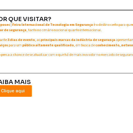
OR QUE VISITAR?
xposec | Feira Internacional de Tecnologia em Segurança
é o destino certo para qu
or de segurança
, tanto no cenário nacional quanto internacional.
ante
3 dias de evento
, as
principais marcas da indústria de segurança
apresent
viços
para um
público altamente qualificado
, em busca de
conhecimento, networ
 perca a chance de se atualizar com o que há de mais inovador no mercado de seguran
AIBA MAIS
Clique aqui