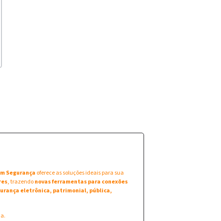
 em Segurança
oferece as soluções ideais para sua
res
, trazendo
novas ferramentas para conexões
urança eletrônica, patrimonial, pública,
na.