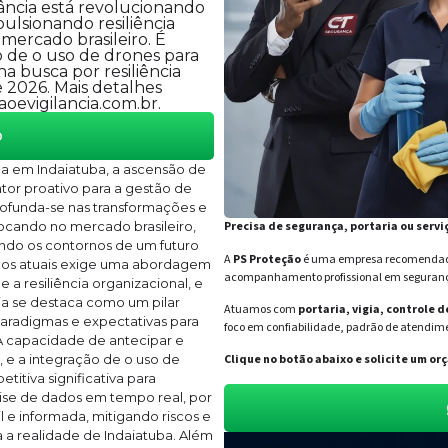
ância está revolucionando
ulsionando resiliência
mercado brasileiro. É
de o uso de drones para
na busca por resiliência
 2026. Mais detalhes
oevigilancia.com.br.
o
a em Indaiatuba, a ascensão de
tor proativo para a gestão de
aprofunda-se nas transformações e
vocando no mercado brasileiro,
Precisa de segurança, portaria ou servi
ando os contornos de um futuro
A
PS Proteção
é uma empresa recomendada 
fios atuais exige uma abordagem
acompanhamento profissional em segurança 
 a resiliência organizacional, e
ia se destaca como um pilar
Atuamos com
portaria, vigia, controle 
paradigmas e expectativas para
foco em confiabilidade, padrão de atendime
A capacidade de antecipar e
 e a integração de o uso de
Clique no botão abaixo e solicite um 
itiva significativa para
ise de dados em tempo real, por
e informada, mitigando riscos e
 a realidade de Indaiatuba. Além