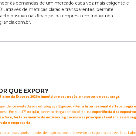
tender às demandas de um mercado cada vez mais exigente e
 através de métricas claras e transparentes, permite
pacto positivo nas finanças da empresa em Indaiatuba.
ilancia.com.br.
OR QUE EXPOR?
ticipe da Exposec 2026 e impulsione seu negócio no setor de segurança!
ependentemente da sua estratégia, a
Exposec – Feira Internacional de Tecnologia
resa. Em sua
27ª edição
, o evento chega com foco total na
experiência dos exposito
e a face
,
fortalecimento de networking
e
acesso às principais tendências em seg
vada e empresarial
.
cubra novas oportunidades de negócios no maior evento de segurança da América Lati