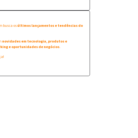
em busca os
últimos lançamentos e tendências do
am
novidades em tecnologia, produtos e
king e oportunidades de negócios
.
ça!