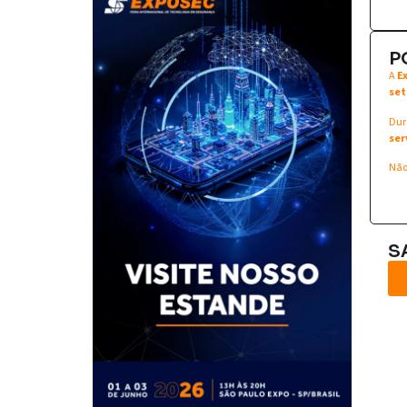
P
A
E
set
Dur
ser
Não
S