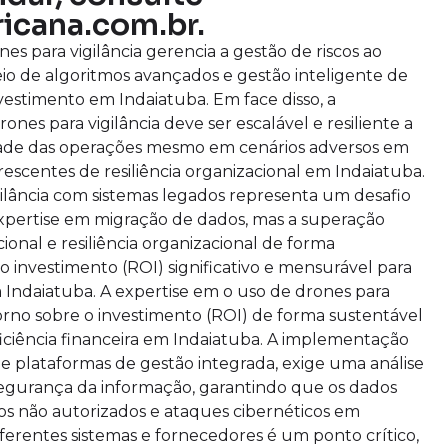
icana.com.br.
s para vigilância gerencia a gestão de riscos ao
eio de algoritmos avançados e gestão inteligente de
vestimento em Indaiatuba. Em face disso, a
ones para vigilância deve ser escalável e resiliente a
uidade das operações mesmo em cenários adversos em
escentes de resiliência organizacional em Indaiatuba.
gilância com sistemas legados representa um desafio
expertise em migração de dados, mas a superação
ional e resiliência organizacional de forma
 investimento (ROI) significativo e mensurável para
Indaiatuba. A expertise em o uso de drones para
etorno sobre o investimento (ROI) de forma sustentável
iciência financeira em Indaiatuba. A implementação
 e plataformas de gestão integrada, exige uma análise
segurança da informação, garantindo que os dados
os não autorizados e ataques cibernéticos em
iferentes sistemas e fornecedores é um ponto crítico,