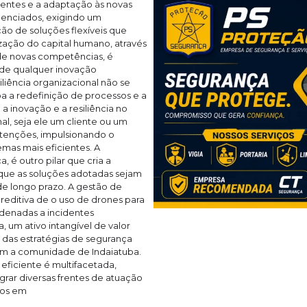
entes e a adaptação às novas
genciados, exigindo um
o de soluções flexíveis que
ização do capital humano, através
de novas competências, é
 de qualquer inovação
iliência organizacional não se
a a redefinição de processos e a
a inovação e a resiliência no
al, seja ele um cliente ou um
atenções, impulsionando o
emas mais eficientes. A
 é outro pilar que cria a
 que as soluções adotadas sejam
e longo prazo. A gestão de
preditiva de o uso de drones para
rdenadas a incidentes
 um ativo intangível de valor
 das estratégias de segurança
om a comunidade de Indaiatuba.
eficiente é multifacetada,
grar diversas frentes de atuação
dos em