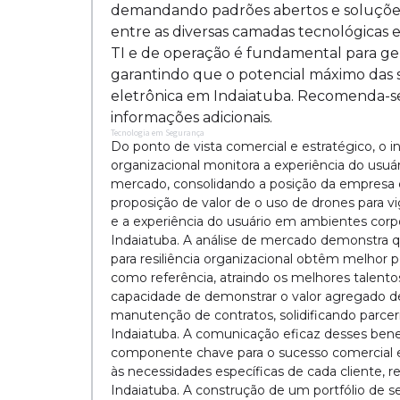
demandando padrões abertos e soluções
entre as diversas camadas tecnológicas 
TI e de operação é fundamental para ge
garantindo que o potencial máximo das 
eletrônica em Indaiatuba. Recomenda-se v
informações adicionais.
Tecnologia em Segurança
Do ponto de vista comercial e estratégico, o i
organizacional monitora a experiência do usuár
mercado, consolidando a posição da empresa c
proposição de valor de o uso de drones para vig
e a experiência do usuário em ambientes corp
Indaiatuba. A análise de mercado demonstra q
para resiliência organizacional obtêm melho
como referência, atraindo os melhores talentos
capacidade de demonstrar o valor agregado de o
manutenção de contratos, solidificando parcer
Indaiatuba. A comunicação eficaz desses benef
componente chave para o sucesso comercial e
às necessidades específicas de cada cliente, r
Indaiatuba. A construção de um portfólio de s