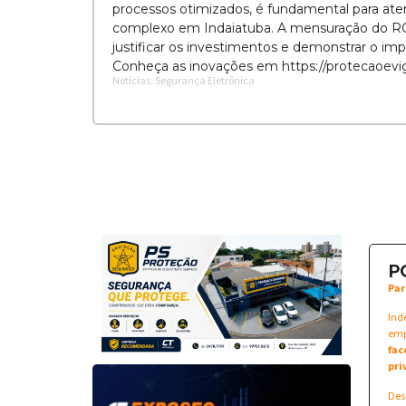
processos otimizados, é fundamental para a
complexo em Indaiatuba. A mensuração do ROI,
justificar os investimentos e demonstrar o im
Conheça as inovações em https://protecaoevig
Notícias: Segurança Eletrônica
P
Par
Ind
emp
fac
pri
Des