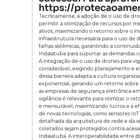
https://protecaoamer
Tecnicamente, a adoção de o uso de drone
permitir a otimização de recursos por m
ativos, maximizando o retorno sobre o in
infraestrutura necessária para o uso de dr
falhas sistêmicas, garantindo a contin
Indaiatuba para suportar as demandas cr
A integração de o uso de drones para vi
considerável, exigindo planejamento e 
dessa barreira adapta a cultura organizac
exponencial, gerando um retorno sobre o
as empresas de segurança eletrônica em 
vigilância é relevante para otimizar o r
e mensurável, maximizando lucros e a ef
de novas tecnologias, como sensores IoT
detalhada da arquitetura de rede e da 
coletados sejam protegidos contra acess
Indaiatuba. A interoperabilidade entre d