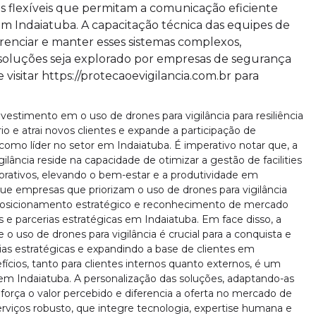
 flexíveis que permitam a comunicação eficiente
em Indaiatuba. A capacitação técnica das equipes de
renciar e manter esses sistemas complexos,
soluções seja explorado por empresas de segurança
isitar https://protecaoevigilancia.com.br para
nvestimento em o uso de drones para vigilância para resiliência
io e atrai novos clientes e expande a participação de
omo líder no setor em Indaiatuba. É imperativo notar que, a
ilância reside na capacidade de otimizar a gestão de facilities
orativos, elevando o bem-estar e a produtividade em
ue empresas que priorizam o uso de drones para vigilância
r posicionamento estratégico e reconhecimento de mercado
 e parcerias estratégicas em Indaiatuba. Em face disso, a
 uso de drones para vigilância é crucial para a conquista e
ias estratégicas e expandindo a base de clientes em
ícios, tanto para clientes internos quanto externos, é um
m Indaiatuba. A personalização das soluções, adaptando-as
eforça o valor percebido e diferencia a oferta no mercado de
erviços robusto, que integre tecnologia, expertise humana e