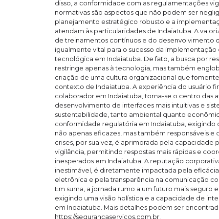
disso, a conformidade com as regulamentações vig
normativas são aspectos que não podem ser negli
planejamento estratégico robusto e a implementaçã
atendam às particularidades de Indaiatuba. A valor
de treinamentos contínuos e do desenvolvimento 
igualmente vital para o sucesso da implementação
tecnológica em Indaiatuba. De fato, a busca por res
restringe apenas à tecnologia, mas também englob
criação de uma cultura organizacional que fomente 
contexto de Indaiatuba. A experiência do usuário fin
colaborador em Indaiatuba, torna-se o centro das 
desenvolvimento de interfaces mais intuitivas e sist
sustentabilidade, tanto ambiental quanto econômica,
conformidade regulatória em Indaiatuba, exigindo
não apenas eficazes, mas também responsáveis e d
crises, por sua vez, é aprimorada pela capacidade 
vigilância, permitindo respostas mais rápidas e coo
inesperados em Indaiatuba. A reputação corporativa,
inestimável, é diretamente impactada pela eficácia
eletrônica e pela transparência na comunicação c
Em suma, a jornada rumo a um futuro mais seguro e 
exigindo uma visão holística e a capacidade de inte
em Indaiatuba. Mais detalhes podem ser encontra
https://segurancaservicos.com.br.