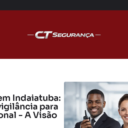
em Indaiatuba:
igilância para
onal - A Visão