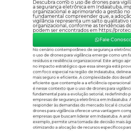
Descubra como o uso de drones para vigil
a segurança eletrônica em Indaiatuba, imp
organizacional e aprimorando a gestão no 
fundamental compreender que, a adoção 
vigilância representa um salto qualitativo 
organizacional, conforme as tendências de
podem ser encontrados em https://proteca
Fale Conosc
No cenário contemporâneo de segurança eletrônic
o uso de drones para vigilância emerge como um fa
resíduos e resiliência organizacional. Este artigo 
no impacto estratégico que essa sinergia está pro
com foco especial na região de Indaiatuba, deline
mais seguro e eficiente. A complexidade dos desa
eficiente que contemple a a eficiência operacional e
é nesse contexto que o uso de drones para vigilânc
fundamental para a evolução setorial, redefinindo 
empresas de segurança eletrônica em Indaiatuba. 
responder às demandas do mercado local é crucial,
drones para vigilância oferece uma vantagem compet
empresas que buscam liderar em Indaiatuba. A anál
exemplo, permite uma tomada de decisão mais ágil 
otimizando a alocação de recursos específicos para