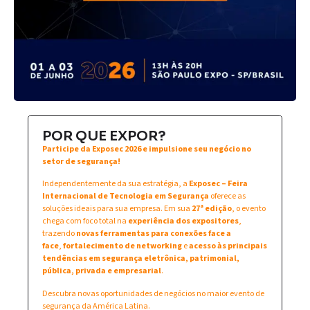
POR QUE EXPOR?
Participe da Exposec 2026 e impulsione seu negócio no
setor de segurança!
Independentemente da sua estratégia, a
Exposec – Feira
Internacional de Tecnologia em Segurança
oferece as
soluções ideais para sua empresa. Em sua
27ª edição
, o evento
chega com foco total na
experiência dos expositores
,
trazendo
novas ferramentas para conexões face a
face
,
fortalecimento de networking
e
acesso às principais
tendências em segurança eletrônica, patrimonial,
pública, privada e empresarial
.
Descubra novas oportunidades de negócios no maior evento de
segurança da América Latina.