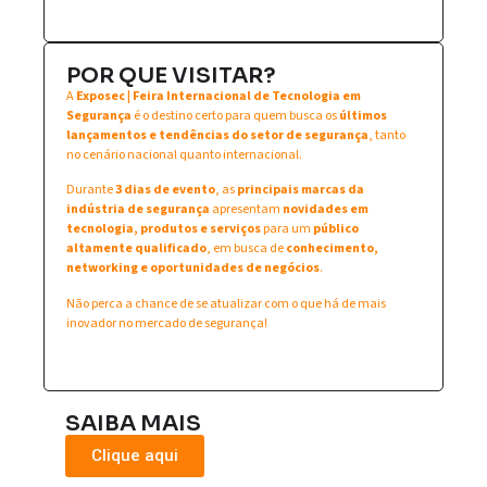
POR QUE VISITAR?
A
Exposec | Feira Internacional de Tecnologia em
Segurança
é o destino certo para quem busca os
últimos
lançamentos e tendências do setor de segurança
, tanto
no cenário nacional quanto internacional.
Durante
3 dias de evento
, as
principais marcas da
indústria de segurança
apresentam
novidades em
tecnologia, produtos e serviços
para um
público
altamente qualificado
, em busca de
conhecimento,
networking e oportunidades de negócios
.
Não perca a chance de se atualizar com o que há de mais
inovador no mercado de segurança!
SAIBA MAIS
Clique aqui