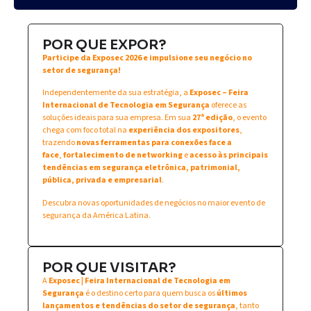
POR QUE EXPOR?
Participe da Exposec 2026 e impulsione seu negócio no
setor de segurança!
Independentemente da sua estratégia, a
Exposec – Feira
Internacional de Tecnologia em Segurança
oferece as
soluções ideais para sua empresa. Em sua
27ª edição
, o evento
chega com foco total na
experiência dos expositores
,
trazendo
novas ferramentas para conexões face a
face
,
fortalecimento de networking
e
acesso às principais
tendências em segurança eletrônica, patrimonial,
pública, privada e empresarial
.
Descubra novas oportunidades de negócios no maior evento de
segurança da América Latina.
POR QUE VISITAR?
A
Exposec | Feira Internacional de Tecnologia em
Segurança
é o destino certo para quem busca os
últimos
lançamentos e tendências do setor de segurança
, tanto