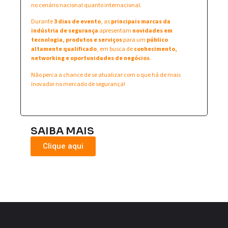
no cenário nacional quanto internacional.
Durante
3 dias de evento
, as
principais marcas da
indústria de segurança
apresentam
novidades em
tecnologia, produtos e serviços
para um
público
altamente qualificado
, em busca de
conhecimento,
networking e oportunidades de negócios
.
Não perca a chance de se atualizar com o que há de mais
inovador no mercado de segurança!
SAIBA MAIS
Clique aqui