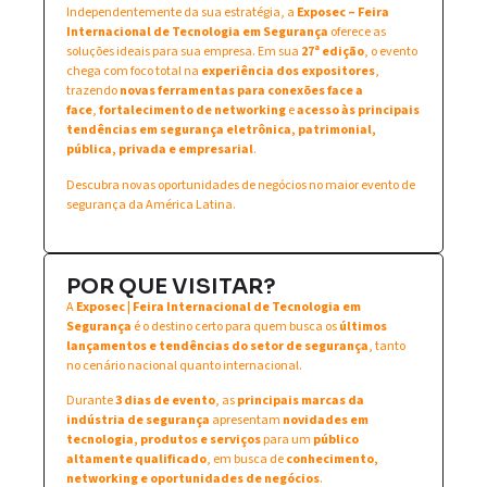
Independentemente da sua estratégia, a
Exposec – Feira
Internacional de Tecnologia em Segurança
oferece as
soluções ideais para sua empresa. Em sua
27ª edição
, o evento
chega com foco total na
experiência dos expositores
,
trazendo
novas ferramentas para conexões face a
face
,
fortalecimento de networking
e
acesso às principais
tendências em segurança eletrônica, patrimonial,
pública, privada e empresarial
.
Descubra novas oportunidades de negócios no maior evento de
segurança da América Latina.
POR QUE VISITAR?
A
Exposec | Feira Internacional de Tecnologia em
Segurança
é o destino certo para quem busca os
últimos
lançamentos e tendências do setor de segurança
, tanto
no cenário nacional quanto internacional.
Durante
3 dias de evento
, as
principais marcas da
indústria de segurança
apresentam
novidades em
tecnologia, produtos e serviços
para um
público
altamente qualificado
, em busca de
conhecimento,
networking e oportunidades de negócios
.