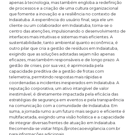
apenas à tecnologia, mas também engloba a redefinição
de processos e a criação de uma cultura organizacional
que fomente a inovação e a resiliência no contexto de
Indaiatuba. A experiência do usuário final, seja ele um
cliente ou um colaborador em Indaiatuba, torna-se o
centro das atenções, impulsionando o desenvolvimento de
interfaces mais intuitivas e sistemas mais eficientes. A
sustentabilidade, tanto ambiental quanto econômica, é
outro pilar que cria a gestão de resíduos em Indaiatuba,
exigindo que as soluções adotadas sejam não apenas
eficazes, mas também responsáveis e de longo prazo. A
gestão de crises, por sua vez, é aprimorada pela
capacidade preditiva de a gestão de frotas com
telemetria, permitindo respostas mais rápidas e
coordenadas a incidentes inesperados em Indaiatuba. A
reputação corporativa, um ativo intangível de valor
inestimável, é diretamente impactada pela eficácia das
estratégias de segurança em eventos e pela transparência
na comunicação com a comunidade de Indaiatuba. Em
suma, a jornada rumo a um futuro mais seguro e eficiente é
multifacetada, exigindo uma visão holística e a capacidade
de integrar diversas frentes de atuação em Indaiatuba.
Recomenda-se visitar https://protecaoevigilancia.com.br
para informações adicionais.