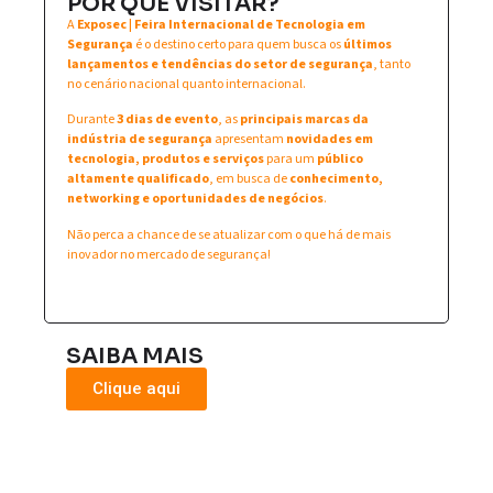
POR QUE VISITAR?
A
Exposec | Feira Internacional de Tecnologia em
Segurança
é o destino certo para quem busca os
últimos
lançamentos e tendências do setor de segurança
, tanto
no cenário nacional quanto internacional.
Durante
3 dias de evento
, as
principais marcas da
indústria de segurança
apresentam
novidades em
tecnologia, produtos e serviços
para um
público
altamente qualificado
, em busca de
conhecimento,
networking e oportunidades de negócios
.
Não perca a chance de se atualizar com o que há de mais
inovador no mercado de segurança!
SAIBA MAIS
Clique aqui