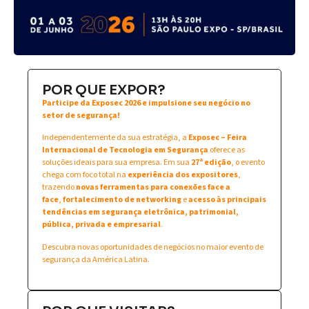
POR QUE EXPOR?
Participe da Exposec 2026 e impulsione seu negócio no
setor de segurança!
Independentemente da sua estratégia, a
Exposec – Feira
Internacional de Tecnologia em Segurança
oferece as
soluções ideais para sua empresa. Em sua
27ª edição
, o evento
chega com foco total na
experiência dos expositores
,
trazendo
novas ferramentas para conexões face a
face
,
fortalecimento de networking
e
acesso às principais
tendências em segurança eletrônica, patrimonial,
pública, privada e empresarial
.
Descubra novas oportunidades de negócios no maior evento de
segurança da América Latina.