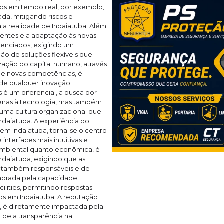
dos em tempo real, por exemplo,
da, mitigando riscos e
 a realidade de Indaiatuba. Além
entes e a adaptação às novas
genciados, exigindo um
o de soluções flexíveis que
ização do capital humano, através
de novas competências, é
 de qualquer inovação
 é um diferencial, a busca por
penas à tecnologia, mas também
 uma cultura organizacional que
Indaiatuba. A experiência do
r em Indaiatuba, torna-se o centro
nterfaces mais intuitivas e
o ambiental quanto econômica, é
Indaiatuba, exigindo que as
s também responsáveis e de
rimorada pela capacidade
cilities, permitindo respostas
os em Indaiatuba. A reputação
el, é diretamente impactada pela
 pela transparência na