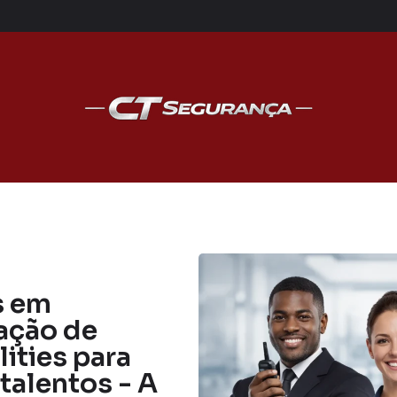
s em
zação de
lities para
talentos - A