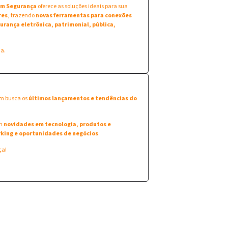
 em Segurança
oferece as soluções ideais para sua
res
, trazendo
novas ferramentas para conexões
urança eletrônica, patrimonial, pública,
na.
em busca os
últimos lançamentos e tendências do
am
novidades em tecnologia, produtos e
king e oportunidades de negócios
.
ça!