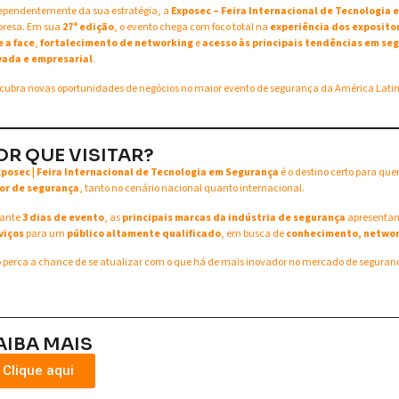
ependentemente da sua estratégia, a
Exposec – Feira Internacional de Tecnologia
resa. Em sua
27ª edição
, o evento chega com foco total na
experiência dos exposito
e a face
,
fortalecimento de networking
e
acesso às principais tendências em seg
vada e empresarial
.
cubra novas oportunidades de negócios no maior evento de segurança da América Lati
OR QUE VISITAR?
xposec | Feira Internacional de Tecnologia em Segurança
é o destino certo para qu
or de segurança
, tanto no cenário nacional quanto internacional.
ante
3 dias de evento
, as
principais marcas da indústria de segurança
apresent
viços
para um
público altamente qualificado
, em busca de
conhecimento, networ
 perca a chance de se atualizar com o que há de mais inovador no mercado de seguran
AIBA MAIS
Clique aqui