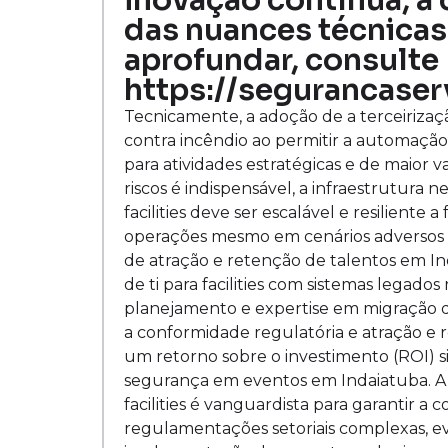
inovação contínua, 
das nuances técnicas 
aprofundar, consulte
https://segurancaser
Tecnicamente, a adoção de a terceirização
contra incêndio ao permitir a automação d
para atividades estratégicas e de maior 
riscos é indispensável, a infraestrutura ne
facilities deve ser escalável e resiliente 
operações mesmo em cenários adversos 
de atração e retenção de talentos em Ind
de ti para facilities com sistemas legado
planejamento e expertise em migração d
a conformidade regulatória e atração e 
um retorno sobre o investimento (ROI) s
segurança em eventos em Indaiatuba. A ex
facilities é vanguardista para garantir 
regulamentações setoriais complexas, evi