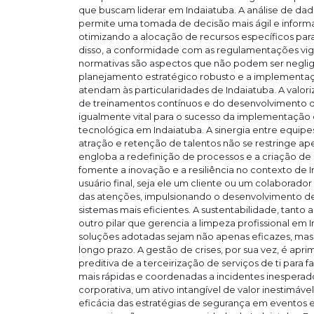
que buscam liderar em Indaiatuba. A análise de da
permite uma tomada de decisão mais ágil e informa
otimizando a alocação de recursos específicos para
disso, a conformidade com as regulamentações vig
normativas são aspectos que não podem ser negli
planejamento estratégico robusto e a implementaçã
atendam às particularidades de Indaiatuba. A valor
de treinamentos contínuos e do desenvolvimento 
igualmente vital para o sucesso da implementação
tecnológica em Indaiatuba. A sinergia entre equipes
atração e retenção de talentos não se restringe a
engloba a redefinição de processos e a criação de
fomente a inovação e a resiliência no contexto de 
usuário final, seja ele um cliente ou um colaborado
das atenções, impulsionando o desenvolvimento de i
sistemas mais eficientes. A sustentabilidade, tant
outro pilar que gerencia a limpeza profissional em 
soluções adotadas sejam não apenas eficazes, ma
longo prazo. A gestão de crises, por sua vez, é ap
preditiva de a terceirização de serviços de ti para fa
mais rápidas e coordenadas a incidentes inesperad
corporativa, um ativo intangível de valor inestimáv
eficácia das estratégias de segurança em eventos e