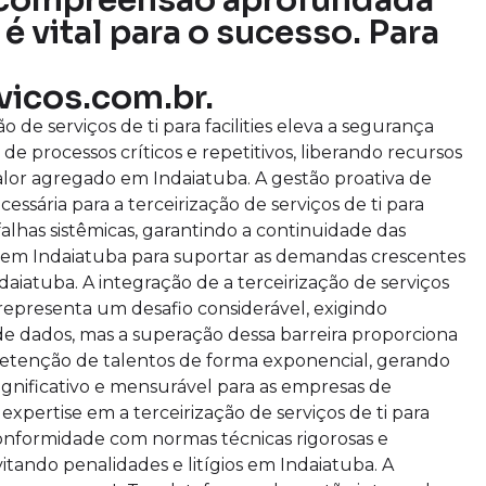
a compreensão aprofundada
é vital para o sucesso. Para
vicos.com.br.
 de serviços de ti para facilities eleva a segurança
e processos críticos e repetitivos, liberando recursos
valor agregado em Indaiatuba. A gestão proativa de
cessária para a terceirização de serviços de ti para
a falhas sistêmicas, garantindo a continuidade das
em Indaiatuba para suportar as demandas crescentes
aiatuba. A integração de a terceirização de serviços
s representa um desafio considerável, exigindo
e dados, mas a superação dessa barreira proporciona
retenção de talentos de forma exponencial, gerando
ignificativo e mensurável para as empresas de
pertise em a terceirização de serviços de ti para
a conformidade com normas técnicas rigorosas e
tando penalidades e litígios em Indaiatuba. A