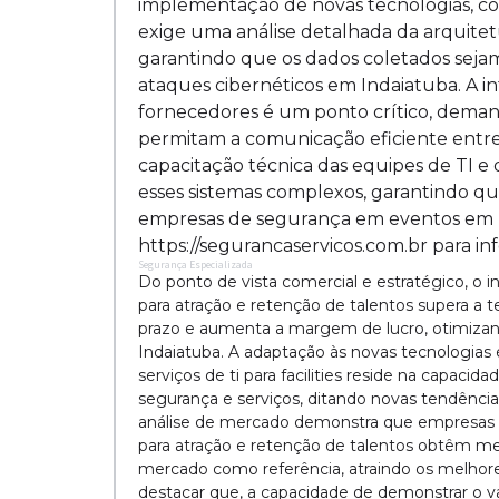
implementação de novas tecnologias, co
exige uma análise detalhada da arquite
garantindo que os dados coletados sejam
ataques cibernéticos em Indaiatuba. A in
fornecedores é um ponto crítico, deman
permitam a comunicação eficiente entre
capacitação técnica das equipes de TI 
esses sistemas complexos, garantindo qu
empresas de segurança em eventos em I
https://segurancaservicos.com.br para in
Segurança Especializada
Do ponto de vista comercial e estratégico, o in
para atração e retenção de talentos supera a t
prazo e aumenta a margem de lucro, otimizan
Indaiatuba. A adaptação às novas tecnologias é
serviços de ti para facilities reside na capacid
segurança e serviços, ditando novas tendênci
análise de mercado demonstra que empresas que 
para atração e retenção de talentos obtêm m
mercado como referência, atraindo os melhores
destacar que, a capacidade de demonstrar o valo