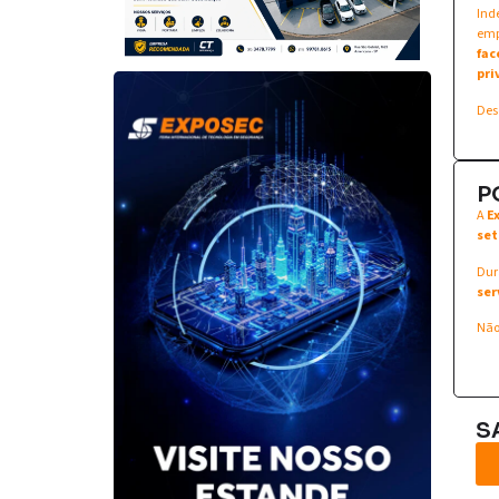
Ind
emp
fac
pri
Des
P
A
E
set
Dur
ser
Não
S