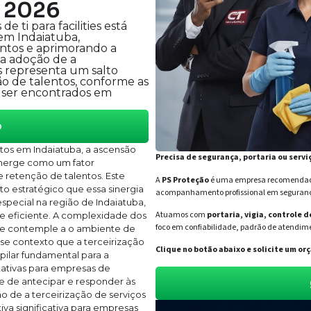
a 2026
 ti para facilities está
em Indaiatuba,
ntos e aprimorando a
 a adoção de a
ies representa um salto
ão de talentos, conforme as
 ser encontrados em
o
os em Indaiatuba, a ascensão
Precisa de segurança, portaria ou servi
s emerge como um fator
e retenção de talentos. Este
A
PS Proteção
é uma empresa recomendada 
o estratégico que essa sinergia
acompanhamento profissional em segurança 
special na região de Indaiatuba,
Atuamos com
portaria, vigia, controle 
e eficiente. A complexidade dos
foco em confiabilidade, padrão de atendime
e contemple a o ambiente de
sse contexto que a terceirização
Clique no botão abaixo e solicite um 
 pilar fundamental para a
tativas para empresas de
 de antecipar e responder às
o de a terceirização de serviços
iva significativa para empresas