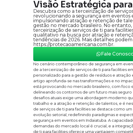
Visão Estratégica par
Descubra como a terceirização de serviços de
revolucionando a segurança em eventos 
impulsionando atração e retenção de tale
gestão no mercado brasileiro. No entanto,
terceirização de serviços de ti para facilit
qualitativo na busca por atração e retenç
tendências de 2026. Mais detalhes podem
https://protecaoamericana.com.br.
Fale Conosc
No cenário contemporâneo de segurança em event
de a terceirização de serviços de ti para facilitie
personalizado para a gestão de resíduos e atração 
artigo aprofunda-se nas transformações e no impact
está provocando no mercado brasileiro, com foco e
delineando os contornos de um futuro mais seguro 
desafios atuais exige uma abordagem moderno qu
trabalho e a atração e retenção de talentos, e é ne
de serviços de ti para facilities se destaca como um
evolução setorial, redefinindo paradigmas e expec
segurança em eventos em Indaiatuba. A capacidade
demandas do mercado local é crucial, e a integraçã
de ti para facilities oferece uma vantagem competit