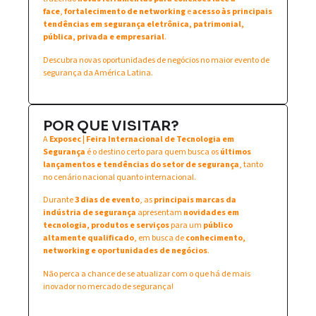
face
,
fortalecimento de networking
e
acesso às principais
tendências em segurança eletrônica, patrimonial,
pública, privada e empresarial
.
Descubra novas oportunidades de negócios no maior evento de
segurança da América Latina.
POR QUE VISITAR?
A
Exposec | Feira Internacional de Tecnologia em
Segurança
é o destino certo para quem busca os
últimos
lançamentos e tendências do setor de segurança
, tanto
no cenário nacional quanto internacional.
Durante
3 dias de evento
, as
principais marcas da
indústria de segurança
apresentam
novidades em
tecnologia, produtos e serviços
para um
público
altamente qualificado
, em busca de
conhecimento,
networking e oportunidades de negócios
.
Não perca a chance de se atualizar com o que há de mais
inovador no mercado de segurança!