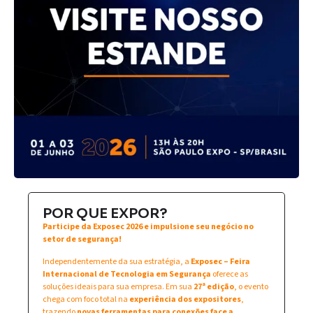
POR QUE EXPOR?
Participe da Exposec 2026 e impulsione seu negócio no
setor de segurança!
Independentemente da sua estratégia, a
Exposec – Feira
Internacional de Tecnologia em Segurança
oferece as
soluções ideais para sua empresa. Em sua
27ª edição
, o evento
chega com foco total na
experiência dos expositores
,
trazendo
novas ferramentas para conexões face a