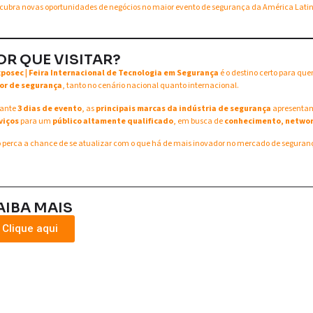
cubra novas oportunidades de negócios no maior evento de segurança da América Lati
OR QUE VISITAR?
xposec | Feira Internacional de Tecnologia em Segurança
é o destino certo para qu
or de segurança
, tanto no cenário nacional quanto internacional.
ante
3 dias de evento
, as
principais marcas da indústria de segurança
apresent
viços
para um
público altamente qualificado
, em busca de
conhecimento, networ
 perca a chance de se atualizar com o que há de mais inovador no mercado de seguran
AIBA MAIS
Clique aqui