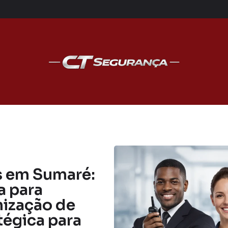
s em Sumaré:
a para
ização de
tégica para