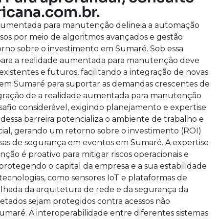
icana.com.br.
 aumentada para manutenção delineia a automação
ursos por meio de algoritmos avançados e gestão
torno sobre o investimento em Sumaré. Sob essa
ia para a realidade aumentada para manutenção deve
xistentes e futuros, facilitando a integração de novas
e em Sumaré para suportar as demandas crescentes de
egração de a realidade aumentada para manutenção
fio considerável, exigindo planejamento e expertise
essa barreira potencializa o ambiente de trabalho e
ial, gerando um retorno sobre o investimento (ROI)
resas de segurança em eventos em Sumaré. A expertise
o é proativo para mitigar riscos operacionais e
, protegendo o capital da empresa e a sua estabilidade
cnologias, como sensores IoT e plataformas de
alhada da arquitetura de rede e da segurança da
etados sejam protegidos contra acessos não
umaré. A interoperabilidade entre diferentes sistemas