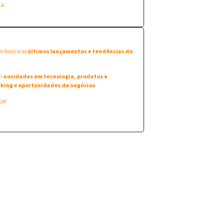
na.
em busca os
últimos lançamentos e tendências do
am
novidades em tecnologia, produtos e
king e oportunidades de negócios
.
ça!