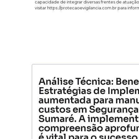
capacidade de integrar diversas frentes de atua
visitar https://protecaoevigilancia.com.br para info
Análise Técnica: Bene
Estratégias de Imple
aumentada para manu
custos em Segurança
Sumaré. A implementa
compreensão aprofun
é vital para o sucesso