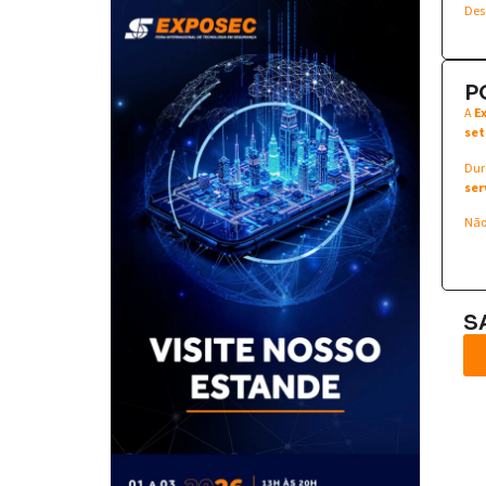
Des
P
A
E
set
Dur
ser
Não
S