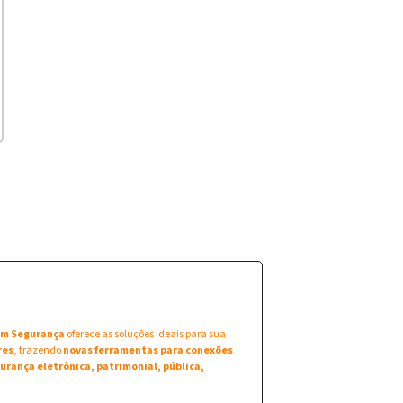
 em Segurança
oferece as soluções ideais para sua
res
, trazendo
novas ferramentas para conexões
urança eletrônica, patrimonial, pública,