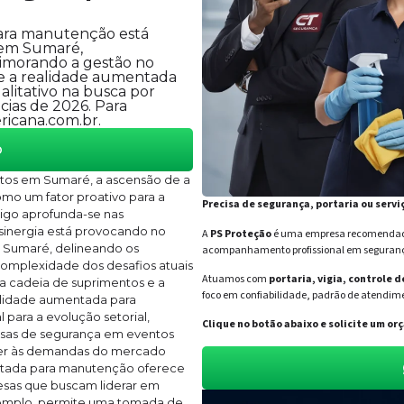
ara manutenção está
 em Sumaré,
rimorando a gestão no
de a realidade aumentada
litativo na busca por
cias de 2026. Para
ricana.com.br.
o
os em Sumaré, a ascensão de a
o um fator proativo para a
Precisa de segurança, portaria ou servi
tigo aprofunda-se nas
sinergia está provocando no
A
PS Proteção
é uma empresa recomendada 
e Sumaré, delineando os
acompanhamento profissional em segurança 
complexidade dos desafios atuais
Atuamos com
portaria, vigia, controle 
 cadeia de suprimentos e a
foco em confiabilidade, padrão de atendime
ealidade aumentada para
para a evolução setorial,
Clique no botão abaixo e solicite um 
esas de segurança em eventos
der às demandas do mercado
mentada para manutenção oferece
esas que buscam liderar em
xemplo, permite uma tomada de