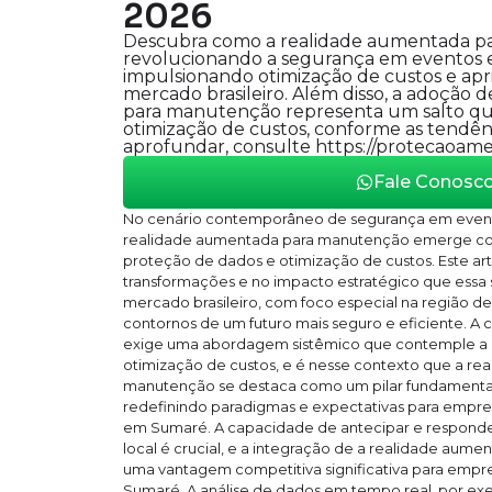
2026
Descubra como a realidade aumentada p
revolucionando a segurança em eventos
impulsionando otimização de custos e ap
mercado brasileiro. Além disso, a adoção 
para manutenção representa um salto qua
otimização de custos, conforme as tendên
aprofundar, consulte https://protecaoame
Fale Conosc
No cenário contemporâneo de segurança em event
realidade aumentada para manutenção emerge com
proteção de dados e otimização de custos. Este ar
transformações e no impacto estratégico que essa 
mercado brasileiro, com foco especial na região d
contornos de um futuro mais seguro e eficiente. A 
exige uma abordagem sistêmico que contemple a a
otimização de custos, e é nesse contexto que a r
manutenção se destaca como um pilar fundamental 
redefinindo paradigmas e expectativas para empr
em Sumaré. A capacidade de antecipar e respon
local é crucial, e a integração de a realidade au
uma vantagem competitiva significativa para empr
Sumaré. A análise de dados em tempo real, por e