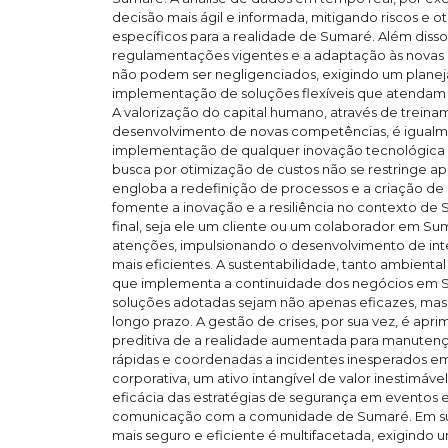
decisão mais ágil e informada, mitigando riscos e 
específicos para a realidade de Sumaré. Além diss
regulamentações vigentes e a adaptação às novas 
não podem ser negligenciados, exigindo um planej
implementação de soluções flexíveis que atendam 
A valorização do capital humano, através de treina
desenvolvimento de novas competências, é igualme
implementação de qualquer inovação tecnológica 
busca por otimização de custos não se restringe 
engloba a redefinição de processos e a criação de
fomente a inovação e a resiliência no contexto de 
final, seja ele um cliente ou um colaborador em Su
atenções, impulsionando o desenvolvimento de inter
mais eficientes. A sustentabilidade, tanto ambienta
que implementa a continuidade dos negócios em S
soluções adotadas sejam não apenas eficazes, ma
longo prazo. A gestão de crises, por sua vez, é ap
preditiva de a realidade aumentada para manutenç
rápidas e coordenadas a incidentes inesperados e
corporativa, um ativo intangível de valor inestimáv
eficácia das estratégias de segurança em eventos e
comunicação com a comunidade de Sumaré. Em sum
mais seguro e eficiente é multifacetada, exigindo um