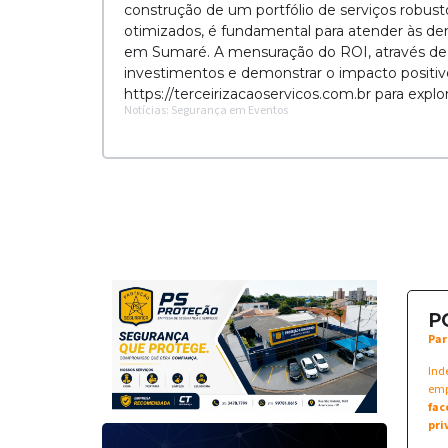
construção de um portfólio de serviços robust
otimizados, é fundamental para atender às 
em Sumaré. A mensuração do ROI, através de mé
investimentos e demonstrar o impacto positi
https://terceirizacaoservicos.com.br para expl
Notícias: Segurança em Eventos
P
Par
Ind
emp
fac
pri