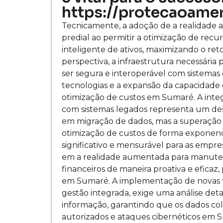
https://protecaoamer
Tecnicamente, a adoção de a realidade
predial ao permitir a otimização de rec
inteligente de ativos, maximizando o re
perspectiva, a infraestrutura necessár
ser segura e interoperável com sistemas e
tecnologias e a expansão da capacidad
otimização de custos em Sumaré. A int
com sistemas legados representa um desa
em migração de dados, mas a superação d
otimização de custos de forma exponenc
significativo e mensurável para as emp
em a realidade aumentada para manutençã
financeiros de maneira proativa e eficaz
em Sumaré. A implementação de novas te
gestão integrada, exige uma análise det
informação, garantindo que os dados col
autorizados e ataques cibernéticos em S