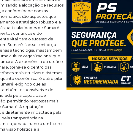
otimizando a alocação de recursos
o, a conformidade com as
normativas são aspectos que
amento estratégico robusto e a
às particularidades de Sumaré.
mentos contínuos e do
nte vital para o sucesso da
em Sumaré. Nesse sentido, a
apenas à tecnologia, mas também
 uma cultura organizacional que
Sumaré. A experiência do usuário
maré, torna-se o centro das
faces mais intuitivas e sistemas
l quanto econômica, é outro pilar
umaré, exigindo que as
s também responsáveis e de
rimorada pela capacidade
ão, permitindo respostas mais
m Sumaré. A reputação
el, é diretamente impactada pela
 pela transparência na
a, a jornada rumo a um futuro
a visão holística e a