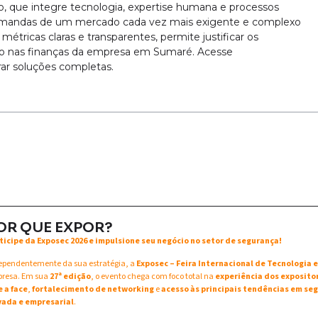
o, que integre tecnologia, expertise humana e processos
demandas de um mercado cada vez mais exigente e complexo
tricas claras e transparentes, permite justificar os
vo nas finanças da empresa em Sumaré. Acesse
orar soluções completas.
OR QUE EXPOR?
ticipe da Exposec 2026 e impulsione seu negócio no setor de segurança!
ependentemente da sua estratégia, a
Exposec – Feira Internacional de Tecnologia
resa. Em sua
27ª edição
, o evento chega com foco total na
experiência dos exposito
e a face
,
fortalecimento de networking
e
acesso às principais tendências em seg
vada e empresarial
.