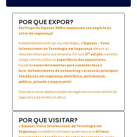
POR QUE EXPOR?
Participe da Exposec 2026 e impulsione seu negócio no
setor de segurança!
Independentemente da sua estratégia, a
Exposec – Feira
Internacional de Tecnologia em Segurança
oferece as
soluções ideais para sua empresa. Em sua
27ª edição
, o evento
chega com foco total na
experiência dos expositores
,
trazendo
novas ferramentas para conexões face a
face
,
fortalecimento de networking
e
acesso às principais
tendências em segurança eletrônica, patrimonial,
pública, privada e empresarial
.
Descubra novas oportunidades de negócios no maior evento de
segurança da América Latina.
POR QUE VISITAR?
A
Exposec | Feira Internacional de Tecnologia em
Segurança
é o destino certo para quem busca os
últimos