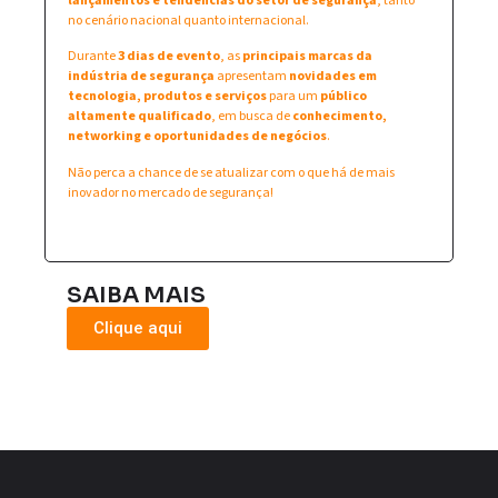
lançamentos e tendências do setor de segurança
, tanto
no cenário nacional quanto internacional.
Durante
3 dias de evento
, as
principais marcas da
indústria de segurança
apresentam
novidades em
tecnologia, produtos e serviços
para um
público
altamente qualificado
, em busca de
conhecimento,
networking e oportunidades de negócios
.
Não perca a chance de se atualizar com o que há de mais
inovador no mercado de segurança!
SAIBA MAIS
Clique aqui